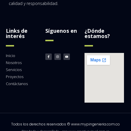
calidad y responsabilidad.
Links de
Síguenos en
¿Dónde
interés
estamos?
Inicio
Nosotros
Servicios
Proyectos
Contáctanos
Todos los derechos reservados © www.mypingenieria.com.co