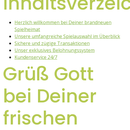
Inhaltsverzei
Herzlich willkommen bei Deiner brandneuen
Spielheimat
Unsere umfangreiche Spielauswahl im Überblick
Sichere und zügige Transaktionen
Unser exklusives Belohnungssystem
Kundenservice 24/7
Grüß Gott
bei Deiner
frischen