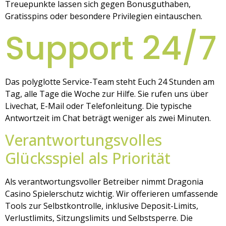
Treuepunkte lassen sich gegen Bonusguthaben,
Gratisspins oder besondere Privilegien eintauschen.
Support 24/7
Das polyglotte Service-Team steht Euch 24 Stunden am
Tag, alle Tage die Woche zur Hilfe. Sie rufen uns über
Livechat, E-Mail oder Telefonleitung. Die typische
Antwortzeit im Chat beträgt weniger als zwei Minuten.
Verantwortungsvolles
Glücksspiel als Priorität
Als verantwortungsvoller Betreiber nimmt Dragonia
Casino Spielerschutz wichtig. Wir offerieren umfassende
Tools zur Selbstkontrolle, inklusive Deposit-Limits,
Verlustlimits, Sitzungslimits und Selbstsperre. Die