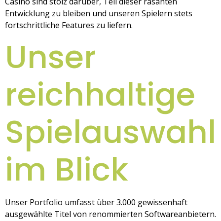
Casino sind stolz darüber, Teil dieser rasanten
Entwicklung zu bleiben und unseren Spielern stets
fortschrittliche Features zu liefern.
Unser
reichhaltige
Spielauswahl
im Blick
Unser Portfolio umfasst über 3.000 gewissenhaft
ausgewählte Titel von renommierten Softwareanbietern.