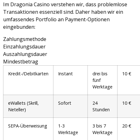
Im Dragonia Casino verstehen wir, dass problemlose
Transaktionen essenziell sind. Daher haben wir ein
umfassendes Portfolio an Payment-Optionen
eingebunden:
Zahlungsmethode
Einzahlungsdauer
Auszahlungsdauer
Mindestbetrag
Kredit-/Debitkarten
Instant
drei bis
10 €
fünf
Werktage
eWallets (Skrill,
Sofort
24
10 €
Neteller)
Stunden
SEPA-Überweisung
1-3
3 bis 7
20 €
Werktage
Werktage