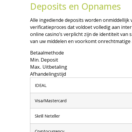
Deposits en Opnames
Alle ingediende deposits worden onmiddellijk 
verificatieproces dat voldoet volledig aan inte
online casino’s verplicht zijn de identiteit v
van uw middelen en voorkomt onrechtmatige ac
Betaalmethode
Min. Deposit
Max.. Uitbetaling
Afhandelingstijd
IDEAL
Visa/Mastercard
Skrill Neteller
Cryptocurrency