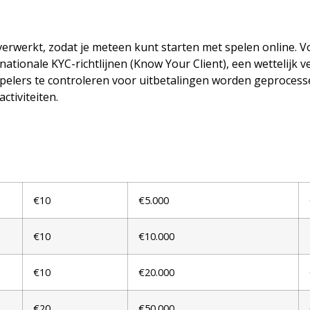
verwerkt, zodat je meteen kunt starten met spelen online. 
rnationale KYC-richtlijnen (Know Your Client), een wettelijk 
an spelers te controleren voor uitbetalingen worden geproces
tiviteiten.
€10
€5.000
€10
€10.000
€10
€20.000
€20
€50.000