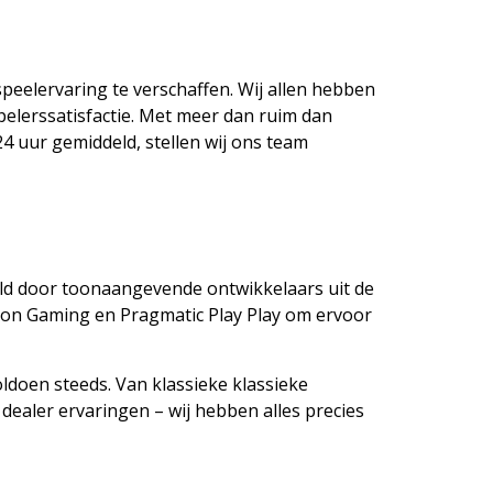
eelervaring te verschaffen. Wij allen hebben
spelerssatisfactie. Met meer dan ruim dan
24 uur gemiddeld, stellen wij ons team
keld door toonaangevende ontwikkelaars uit de
ion Gaming en Pragmatic Play Play om ervoor
ldoen steeds. Van klassieke klassieke
dealer ervaringen – wij hebben alles precies