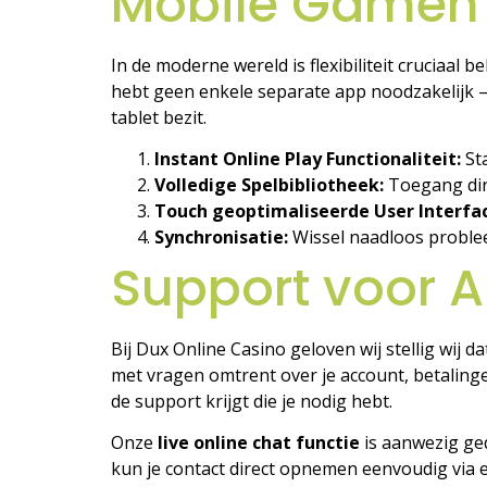
Mobile Gamen
In de moderne wereld is flexibiliteit cruciaal 
hebt geen enkele separate app noodzakelijk –
tablet bezit.
Instant Online Play Functionaliteit:
Sta
Volledige Spelbibliotheek:
Toegang dire
Touch geoptimaliseerde User Interfac
Synchronisatie:
Wissel naadloos problee
Support voor Al
Bij Dux Online Casino geloven wij stellig wij d
met vragen omtrent over je account, betalin
de support krijgt die je nodig hebt.
Onze
live online chat functie
is aanwezig ge
kun je contact direct opnemen eenvoudig via 