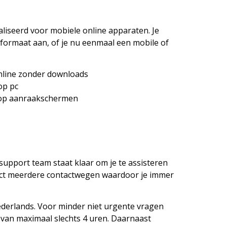
maliseerd voor mobiele online apparaten. Je
mformaat aan, of je nu eenmaal een mobile of
online zonder downloads
op pc
e op aanraakschermen
t support team staat klaar om je te assisteren
rect meerdere contactwegen waardoor je immer
ederlands. Voor minder niet urgente vragen
 van maximaal slechts 4 uren. Daarnaast