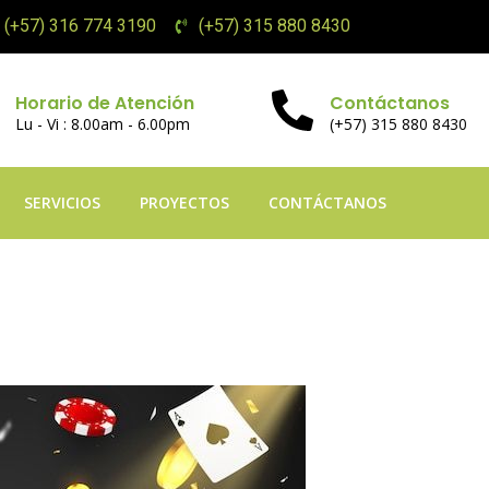
(+57) 316 774 3190
(+57) 315 880 8430
Horario de Atención
Contáctanos
Lu - Vi : 8.00am - 6.00pm
(+57) 315 880 8430
SERVICIOS
PROYECTOS
CONTÁCTANOS
lhuis: Je Superieur
emming