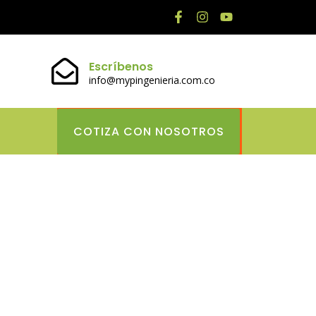
Escríbenos
info@mypingenieria.com.co
COTIZA CON NOSOTROS
e Internet