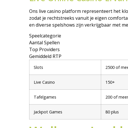
Ons live casino platform representeert het klo
zodat je rechtstreeks vanuit je eigen comfort
en diverse spelshows zijn verkrijgbaar met me
Speelcategorie
Aantal Spellen
Top Providers
Gemiddeld RTP
Slots
2500 of me
Live Casino
150+
Tafelgames
200 of mee
Jackpot Games
80 plus