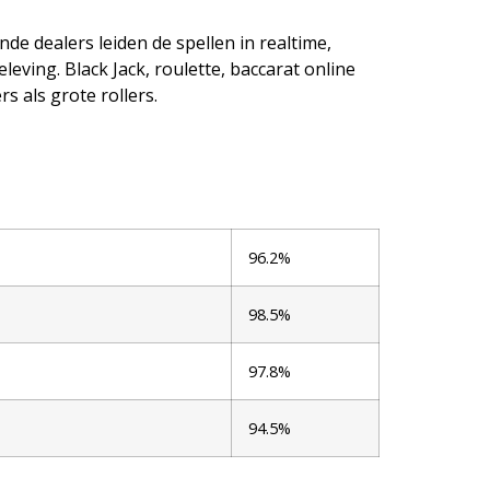
de dealers leiden de spellen in realtime,
ving. Black Jack, roulette, baccarat online
 als grote rollers.
96.2%
98.5%
97.8%
94.5%