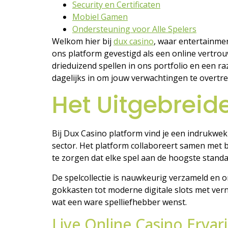
Security en Certificaten
Mobiel Gamen
Ondersteuning voor Alle Spelers
Welkom hier bij
dux casino
, waar entertainme
ons platform gevestigd als een online vertrouw
drieduizend spellen in ons portfolio en een ra
dagelijks in om jouw verwachtingen te overtre
Het Uitgebrei
Bij Dux Casino platform vind je een indrukwek
sector. Het platform collaboreert samen met 
te zorgen dat elke spel aan de hoogste standaa
De spelcollectie is nauwkeurig verzameld en o
gokkasten tot moderne digitale slots met vern
wat een ware spelliefhebber wenst.
Live Online Casino Ervar