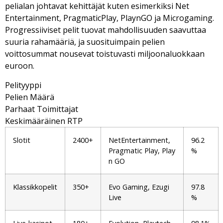
pelialan johtavat kehittäjät kuten esimerkiksi Net
Entertainment, PragmaticPlay, PlaynGO ja Microgaming.
Progressiiviset pelit tuovat mahdollisuuden saavuttaa
suuria rahamääriä, ja suosituimpain pelien
voittosummat nousevat toistuvasti miljoonaluokkaan
euroon.
Pelityyppi
Pelien Määrä
Parhaat Toimittajat
Keskimääräinen RTP
Slotit
2400+
NetEntertainment,
96.2
Pragmatic Play, Play
%
n GO
Klassikkopelit
350+
Evo Gaming, Ezugi
97.8
Live
%