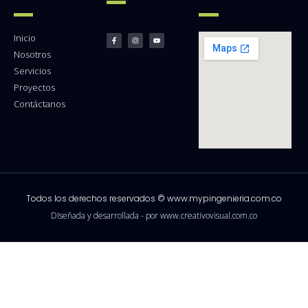
Inicio
Nosotros
Servicios
Proyectos
Contáctanos
Todos los derechos reservados © www.mypingenieria.com.co
DIseñada y desarrollada - por www.creativovisual.com.co