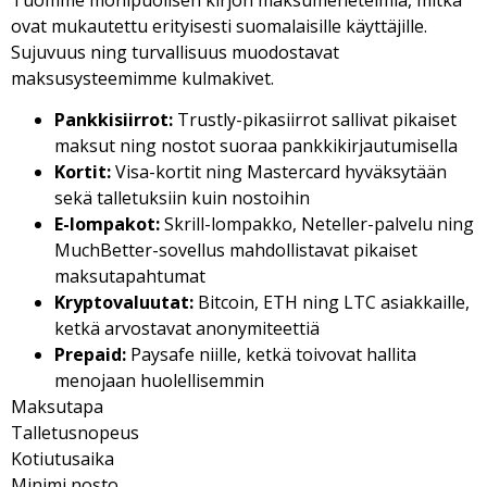
Tuomme monipuolisen kirjon maksumenetelmiä, mitkä
ovat mukautettu erityisesti suomalaisille käyttäjille.
Sujuvuus ning turvallisuus muodostavat
maksusysteemimme kulmakivet.
Pankkisiirrot:
Trustly-pikasiirrot sallivat pikaiset
maksut ning nostot suoraa pankkikirjautumisella
Kortit:
Visa-kortit ning Mastercard hyväksytään
sekä talletuksiin kuin nostoihin
E-lompakot:
Skrill-lompakko, Neteller-palvelu ning
MuchBetter-sovellus mahdollistavat pikaiset
maksutapahtumat
Kryptovaluutat:
Bitcoin, ETH ning LTC asiakkaille,
ketkä arvostavat anonymiteettiä
Prepaid:
Paysafe niille, ketkä toivovat hallita
menojaan huolellisemmin
Maksutapa
Talletusnopeus
Kotiutusaika
Minimi nosto