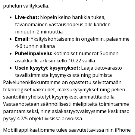
puhelun välityksellä.
Live-chat:
Nopein keino hankkia tukea,
tavanomainen vastausnopeus alle kahden
minuutin 2 minuuttia
Email:
Yksityiskohtaisempiin ongelmiin, palaamme
4-6 tunnin aikana
Puhelinpalvelu:
Kotimaiset numerot Suomen
asiakkaille arkisin kello 10-22 välillä
Usein kysytyt kysymykset:
Laaja tietovarasto
tavallisimmista kysymyksistä ning pulmista
Palveluhenkilökuntamme on opastettu selvittämään
teknologiset vaikeudet, maksukysymykset ning pelien
sääntöihin yhdistetyt kysymykset ammattitaidolla.
Vastaanotetaan säännöllisesti mielipiteitä toimintamme
parantamiseksi, ning asiakastyytyväisyysmme keskitaso
pysyy 4.7/5 objektiivisissa arvioissa.
Mobiiliapplikaatiomme tulee saavutettavissa niin iPhone