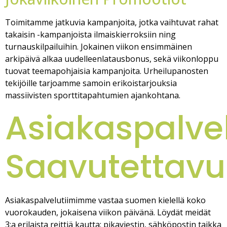
Toimitamme jatkuvia kampanjoita, jotka vaihtuvat rahat
takaisin -kampanjoista ilmaiskierroksiin ning
turnauskilpailuihin. Jokainen viikon ensimmäinen
arkipäivä alkaa uudelleenlatausbonus, sekä viikonloppu
tuovat teemapohjaisia kampanjoita. Urheilupanosten
tekijöille tarjoamme samoin erikoistarjouksia
massiivisten sporttitapahtumien ajankohtana.
Asiakaspalve
Saavutettavu
Asiakaspalvelutiimimme vastaa suomen kielellä koko
vuorokauden, jokaisena viikon päivänä. Löydät meidät
3:a erilaista reittiä kautta: pikaviestin, sähköpostin taikka