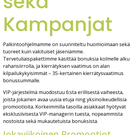
sekä
Kampanjat
Palkintoohjelmamme on suunniteltu huomioimaan sekä
tuoreet kuin vakituiset jäseniämme.
Tervetuliaispakettimme käsittää bonuksia kolmelle alku
rahansiirrolla, ja kierrätyksen vaatimus on alan
kilpailukykyisimmät – 35-kertainen kierrätysvaatimus
bonussummalle.
VIP-järjestelmä muodostuu 6:sta erillisestä vaiheesta,
joista jokainen avaa uusia etuja ning yksinoikeudellisia
promootioita. Korkeimmilla tasoilla asiakkaat hyötyvät
eksklusiivisesta VIP-managerin tuesta, nopeammista
nostoista sekä mukautetuista bonuksista.
Jokaviikoinen Promootiot