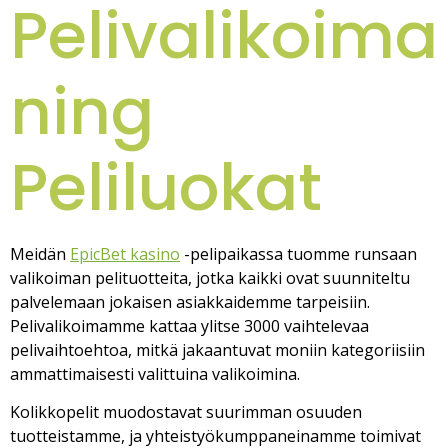
Pelivalikoima
ning
Peliluokat
Meidän
EpicBet kasino
-pelipaikassa tuomme runsaan
valikoiman pelituotteita, jotka kaikki ovat suunniteltu
palvelemaan jokaisen asiakkaidemme tarpeisiin.
Pelivalikoimamme kattaa ylitse 3000 vaihtelevaa
pelivaihtoehtoa, mitkä jakaantuvat moniin kategoriisiin
ammattimaisesti valittuina valikoimina.
Kolikkopelit muodostavat suurimman osuuden
tuotteistamme, ja yhteistyökumppaneinamme toimivat