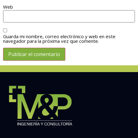
Web
Guarda mi nombre, correo electrónico y web en este
navegador para la próxima vez que comente.