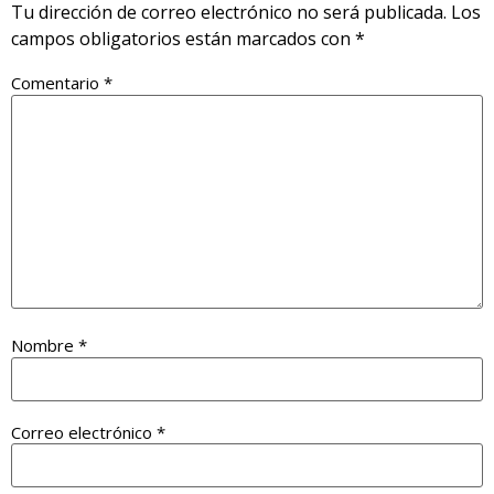
Tu dirección de correo electrónico no será publicada.
Los
campos obligatorios están marcados con
*
Comentario
*
Nombre
*
Correo electrónico
*