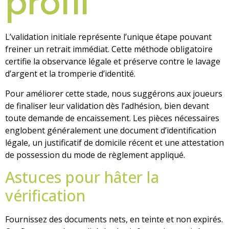
profil
L’validation initiale représente l’unique étape pouvant
freiner un retrait immédiat. Cette méthode obligatoire
certifie la observance légale et préserve contre le lavage
d’argent et la tromperie d’identité.
Pour améliorer cette stade, nous suggérons aux joueurs
de finaliser leur validation dès l’adhésion, bien devant
toute demande de encaissement. Les pièces nécessaires
englobent généralement une document d’identification
légale, un justificatif de domicile récent et une attestation
de possession du mode de règlement appliqué.
Astuces pour hâter la
vérification
Fournissez des documents nets, en teinte et non expirés.