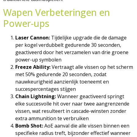
Wapen Verbeteringen en
Power-ups
Laser Cannon:
Tijdelijke upgrade die de damage
per kogel verdubbelt gedurende 30 seconden,
geactiveerd door het verzamelen van drie groene
power-up symbolen
Freeze Ability:
Vertraagt alle vissen op het scherm
met 50% gedurende 20 seconden, zodat
nauwkeurigheid aanzienlijk toeneemt en
succespercentages stijgen
Chain Lightning:
Wanneer geactiveerd springt
elke succesvolle hit over naar twee aangrenzende
vissen, wat resulteert in cascade-winsten zonder
extra ammunition te verbruiken
Bomb Shot:
AoE aanval die alle vissen binnen een
specifieke radius treft, bijzonder effectief wanneer