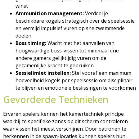
winst
Ammunition management:
Verdeel je
beschikbare kogels strategisch over de speelsessie
en vermijd impulsief vuren op snelzwemmende
doelen
Boss timing:
Wacht met het aanvallen van
hoogwaardige boss-vissen tot minimaal drie
andere gamers gelijktijdig vuren om de
gezamenlijke kracht te gebruiken
Sessielimiet instellen:
Stel vooraf een maximum
hoeveelheid kogels per speelsessie om disciplinair
te blijven en emotionele beslissingen te voorkomen
Gevorderde Technieken
Ervaren spelers kennen het kamertechniek principe
waarbij ze specifieke zones op dit scherm controleren
waar vissen het meest verschijnen. Door patronen te
herkennen in de spawn-locaties kunnen spelers hun