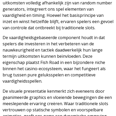
uitkomsten volledig afhankelijk zijn van random number
generators, integreert ons spel elementen van
vaardigheid en timing. Hoewel het basisprincipe van
inzet en winst hetzelfde blijft, ervaren spelers een gevoel
van controle dat ontbreekt bij traditionele slots.
De vaardigheidsgebaseerde component houdt in dat
spelers die investeren in het verbeteren van de
nauwkeurigheid en tactiek daadwerkelijk hun lange
termijn uitkomsten kunnen beïnvloeden. Deze
eigenschap plaatst Fish Road in een bijzondere niche
binnen het casino-ecosysteem, waar het fungeert als
brug tussen pure geluksspelen en competitieve
vaardigheidsspellen.
De visuele presentatie kenmerkt zich eveneens door
geanimeerde graphics en vloeiende bewegingen die een
meeslepende ervaring creëren. Waar traditionele slots
vertrouwen op statische symbolen en voorspelbare
animaties, geeft ons game een dynamische omgeving