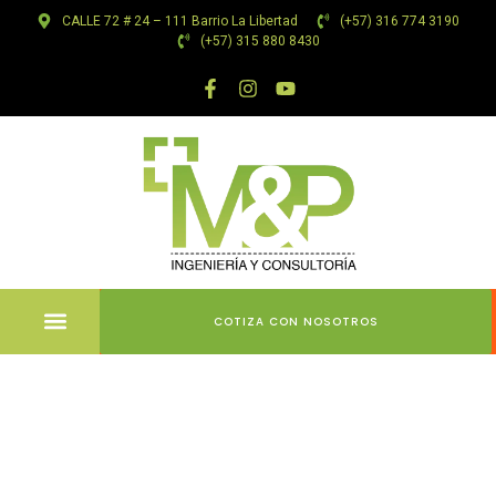
CALLE 72 # 24 – 111 Barrio La Libertad
(+57) 316 774 3190
(+57) 315 880 8430
COTIZA CON NOSOTROS
Fish Road:
Het