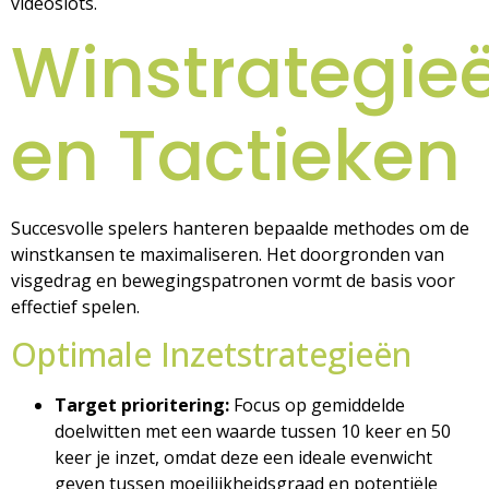
videoslots.
Winstrategie
en Tactieken
Succesvolle spelers hanteren bepaalde methodes om de
winstkansen te maximaliseren. Het doorgronden van
visgedrag en bewegingspatronen vormt de basis voor
effectief spelen.
Optimale Inzetstrategieën
Target prioritering:
Focus op gemiddelde
doelwitten met een waarde tussen 10 keer en 50
keer je inzet, omdat deze een ideale evenwicht
geven tussen moeilijkheidsgraad en potentiële