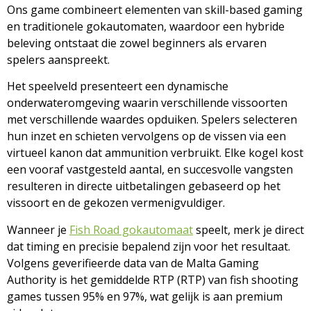
Ons game combineert elementen van skill-based gaming
en traditionele gokautomaten, waardoor een hybride
beleving ontstaat die zowel beginners als ervaren
spelers aanspreekt.
Het speelveld presenteert een dynamische
onderwateromgeving waarin verschillende vissoorten
met verschillende waardes opduiken. Spelers selecteren
hun inzet en schieten vervolgens op de vissen via een
virtueel kanon dat ammunition verbruikt. Elke kogel kost
een vooraf vastgesteld aantal, en succesvolle vangsten
resulteren in directe uitbetalingen gebaseerd op het
vissoort en de gekozen vermenigvuldiger.
Wanneer je
Fish Road gokautomaat
speelt, merk je direct
dat timing en precisie bepalend zijn voor het resultaat.
Volgens geverifieerde data van de Malta Gaming
Authority is het gemiddelde RTP (RTP) van fish shooting
games tussen 95% en 97%, wat gelijk is aan premium