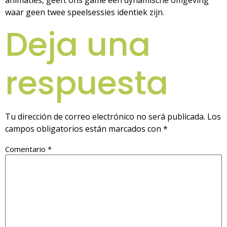
waar geen twee speelsessies identiek zijn.
Deja una
respuesta
Tu dirección de correo electrónico no será publicada.
Los
campos obligatorios están marcados con
*
Comentario
*