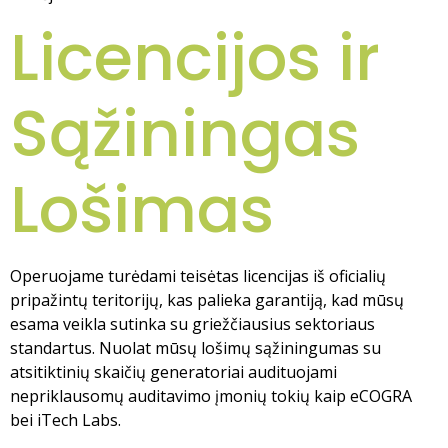
Licencijos ir
Sąžiningas
Lošimas
Operuojame turėdami teisėtas licencijas iš oficialių
pripažintų teritorijų, kas palieka garantiją, kad mūsų
esama veikla sutinka su griežčiausius sektoriaus
standartus. Nuolat mūsų lošimų sąžiningumas su
atsitiktinių skaičių generatoriai audituojami
nepriklausomų auditavimo įmonių tokių kaip eCOGRA
bei iTech Labs.