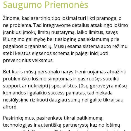
Saugumo Priemonės
Žinome, kad azartinio tipo lošimai turi likti pramoga, o
ne problema. Tad integravome detalius atsakingo lošimo
įrankius: įmokų limitų nustatymą, laiko limitus, savęs
išjungimo galimybę bei tiesioginę pasiekiamumą prie
pagalbos organizacijų. Mūsų esama sistema auto režimu
stebi keistus elgsenos schema ir pajėgi inicijuoti
prevencinius veiksmus.
Bet kuris mūsų personalo narys treniruojamas atpažinti
problemiško lošimo simptomas ir pasiruošęs suteikti
support ar nukreipti į specialistus. Jūsų gerovė yra mūsų
komandos ilgalaikio success pamatas, tad niekada
nesiūlysime rizikuoti daugiau sumų nei galite tikrai sau
afford.
Pasirinkę mus, pasirenkate tikrai patikimumą,
technologijas ir autentišką partnerystę kazino lošimų