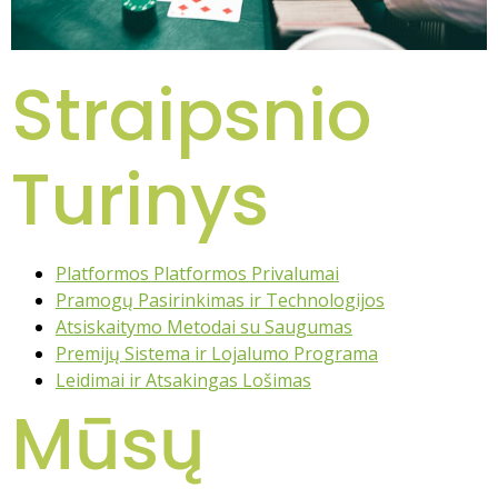
Straipsnio
Turinys
Platformos Platformos Privalumai
Pramogų Pasirinkimas ir Technologijos
Atsiskaitymo Metodai su Saugumas
Premijų Sistema ir Lojalumo Programa
Leidimai ir Atsakingas Lošimas
Mūsų