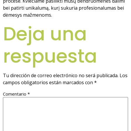
procese. Kviečiame pasilikti mūsų bendruomenės dalimi
bei patirti unikalumą, kurį sukuria profesionalumas bei
dėmesys mažmenoms.
Deja una
respuesta
Tu dirección de correo electrónico no será publicada.
Los
campos obligatorios están marcados con
*
Comentario
*