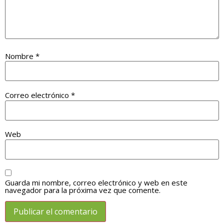
Nombre
*
Correo electrónico
*
Web
Guarda mi nombre, correo electrónico y web en este
navegador para la próxima vez que comente.