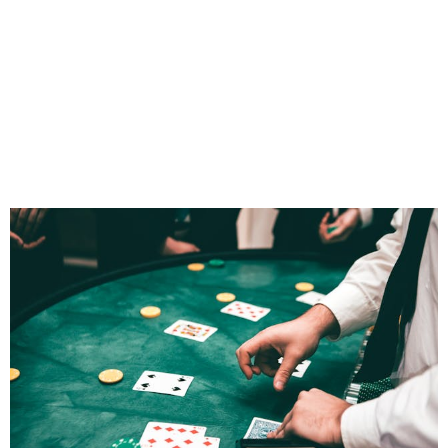
Azartinių
Lošimų
Pasaulyje