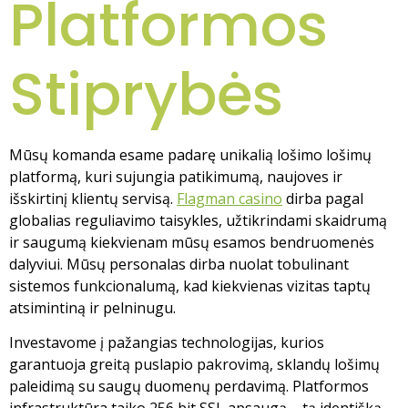
Platformos
Stiprybės
Mūsų komanda esame padarę unikalią lošimo lošimų
platformą, kuri sujungia patikimumą, naujoves ir
išskirtinį klientų servisą.
Flagman casino
dirba pagal
globalias reguliavimo taisykles, užtikrindami skaidrumą
ir saugumą kiekvienam mūsų esamos bendruomenės
dalyviui. Mūsų personalas dirba nuolat tobulinant
sistemos funkcionalumą, kad kiekvienas vizitas taptų
atsimintiną ir pelninugu.
Investavome į pažangias technologijas, kurios
garantuoja greitą puslapio pakrovimą, sklandų lošimų
paleidimą su saugų duomenų perdavimą. Platformos
infrastruktūra taiko 256 bit SSL apsaugą – tą identišką