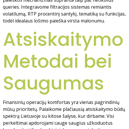
paieškos mechanizmas supranta taip pat netikslius
queries. Integravome filtracijos sistemas remiantis
volatilumą, RTP procentinį santykį, tematiką su funkcijas,
todėl idealaus lošimo paieška virsta malonumu.
Atsiskaitymo
Metodai bei
Saugumas
Finansinių operacijų komfortas yra vienas pagrindinių
mūsų prioritetų. Palaikome plačiausią atsiskaitymo būdų
spektrą Lietuvoje su kitose šalyse, kur dirbame. Visi
perkeltimai apdorojami cauge saugius užkoduotus