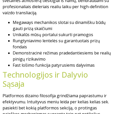
svetainės atmosferą tiesiogiai iš namų, bendraudami su
profesionaliais dieleriais realiu laiku per high-definition
vaizdo transliaciją.
Megaways mechanikos slotai su dinamišku būdų
gauti prizą skaičiumi
Unikalūs mūsų portalui sukurti pramogos
Rungtyniavimo lentelės su garantuotais prizų
fondais
Demonstracinė režimas pradedantiesiems be realių
pinigų rizikavimo
Fast lošimo funkcija patyrusiems dalyvimas
Technologijos ir Dalyvio
Sąsaja
Platformos dizaino filosofija grindžiama paprastumu ir
efektyvumu. Intuityvus meniu leida per kelias kelias sek.
pasiekti bet kokią platformos sekciją, o protingas