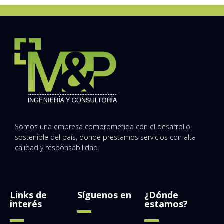
Somos una empresa comprometida con el desarrollo
sostenible del país, donde prestamos servicios con alta
calidad y responsabilidad.
Links de
Síguenos en
¿Dónde
interés
estamos?