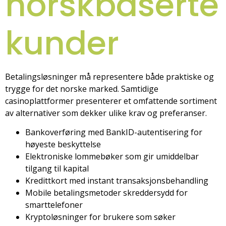
norskbaserte
kunder
Betalingsløsninger må representere både praktiske og
trygge for det norske marked. Samtidige
casinoplattformer presenterer et omfattende sortiment
av alternativer som dekker ulike krav og preferanser.
Bankoverføring med BankID-autentisering for
høyeste beskyttelse
Elektroniske lommebøker som gir umiddelbar
tilgang til kapital
Kredittkort med instant transaksjonsbehandling
Mobile betalingsmetoder skreddersydd for
smarttelefoner
Kryptoløsninger for brukere som søker