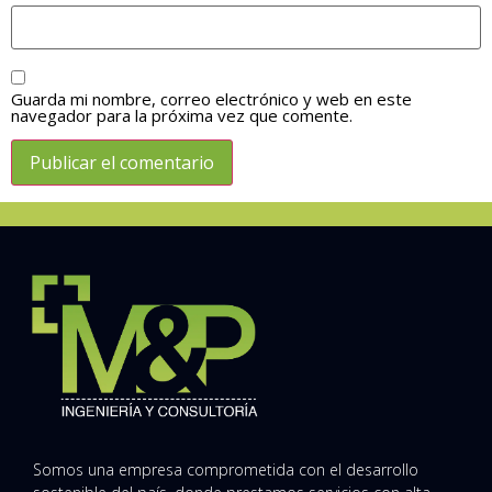
Guarda mi nombre, correo electrónico y web en este
navegador para la próxima vez que comente.
Somos una empresa comprometida con el desarrollo