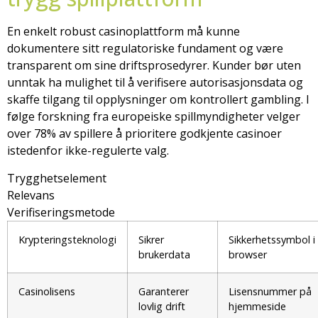
En enkelt robust casinoplattform må kunne
dokumentere sitt regulatoriske fundament og være
transparent om sine driftsprosedyrer. Kunder bør uten
unntak ha mulighet til å verifisere autorisasjonsdata og
skaffe tilgang til opplysninger om kontrollert gambling. I
følge forskning fra europeiske spillmyndigheter velger
over 78% av spillere å prioritere godkjente casinoer
istedenfor ikke-regulerte valg.
Trygghetselement
Relevans
Verifiseringsmetode
Krypteringsteknologi
Sikrer
Sikkerhetssymbol i
brukerdata
browser
Casinolisens
Garanterer
Lisensnummer på
lovlig drift
hjemmeside