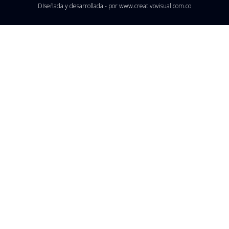
DIseñada y desarrollada - por www.creativovisual.com.co