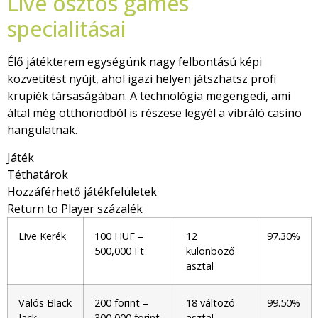
Live osztós games
specialitásai
Élő játékterem egységünk nagy felbontású képi
közvetítést nyújt, ahol igazi helyen játszhatsz profi
krupiék társaságában. A technológia megengedi, ami
által még otthonodból is részese legyél a vibráló casino
hangulatnak.
Játék
Téthatárok
Hozzáférhető játékfelületek
Return to Player százalék
Live Kerék
100 HUF –
12
97.30%
500,000 Ft
különböző
asztal
Valós Black
200 forint –
18 változó
99.50%
Jack
300,000 forint
asztal