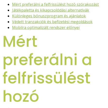
Mért preferálni a felfrissülést hozó szórakozást
Játékpaletta és kikapcsolódási alternatívák
Különleges bónuszprogram és ajánlatok
Védett tranzakciók és befizetési megoldások
Mobilra optimalizált rendszer előnyei
Mért
preferálni a
felfrissülést
hozó