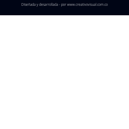
DIseñada y desarrollada - por www.creativovisual.com.co