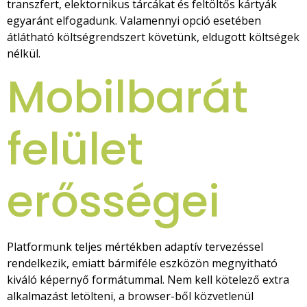
transzfert, elektornikus tárcákat és feltöltős kártyák
egyaránt elfogadunk. Valamennyi opció esetében
átlátható költségrendszert követünk, eldugott költségek
nélkül.
Mobilbarát
felület
erősségei
Platformunk teljes mértékben adaptív tervezéssel
rendelkezik, emiatt bármiféle eszközön megnyitható
kiváló képernyő formátummal. Nem kell kötelező extra
alkalmazást letölteni, a browser-ből közvetlenül