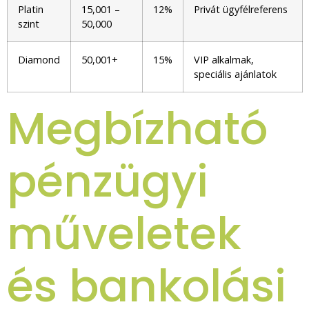
Platin
15,001 –
12%
Privát ügyfélreferens
szint
50,000
Diamond
50,001+
15%
VIP alkalmak,
speciális ajánlatok
Megbízható
pénzügyi
műveletek
és bankolási