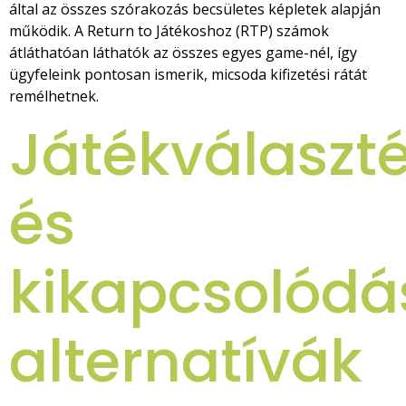
által az összes szórakozás becsületes képletek alapján
működik. A Return to Játékoshoz (RTP) számok
átláthatóan láthatók az összes egyes game-nél, így
ügyfeleink pontosan ismerik, micsoda kifizetési rátát
remélhetnek.
Játékválaszt
és
kikapcsolódá
alternatívák