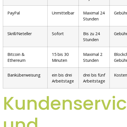
PayPal
Unmittelbar
Maximal 24
Gebühr
Stunden
Skrill/Neteller
Sofort
Bis zu 24
Gebühr
Stunden
Bitcoin &
15 bis 30
Maximal 2
Blockc
Ethereum
Minuten
Stunden
Gebüh
Banküberweisung
ein bis drei
drei bis fünf
Kosten
Arbeitstage
Arbeitstage
Kundenservi
und