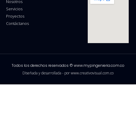
Nosotros
Servicios
Proyectos
Contáctanos
Todos los derechos reservados © www.mypingenieria.com.co
DIseñada y desarrollada - por www.creativovisual.com.co