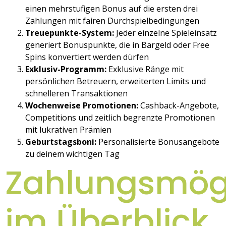
einen mehrstufigen Bonus auf die ersten drei
Zahlungen mit fairen Durchspielbedingungen
Treuepunkte-System:
Jeder einzelne Spieleinsatz
generiert Bonuspunkte, die in Bargeld oder Free
Spins konvertiert werden dürfen
Exklusiv-Programm:
Exklusive Ränge mit
persönlichen Betreuern, erweiterten Limits und
schnelleren Transaktionen
Wochenweise Promotionen:
Cashback-Angebote,
Competitions und zeitlich begrenzte Promotionen
mit lukrativen Prämien
Geburtstagsboni:
Personalisierte Bonusangebote
zu deinem wichtigen Tag
Zahlungsmögl
im Überblick