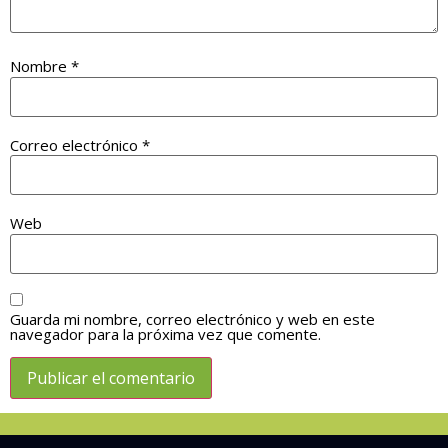
Nombre
*
Correo electrónico
*
Web
Guarda mi nombre, correo electrónico y web en este
navegador para la próxima vez que comente.