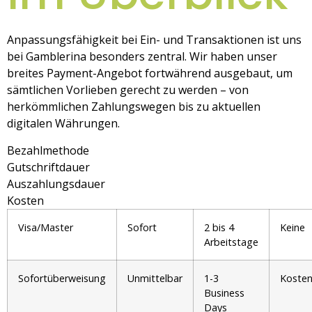
Anpassungsfähigkeit bei Ein- und Transaktionen ist uns
bei Gamblerina besonders zentral. Wir haben unser
breites Payment-Angebot fortwährend ausgebaut, um
sämtlichen Vorlieben gerecht zu werden – von
herkömmlichen Zahlungswegen bis zu aktuellen
digitalen Währungen.
Bezahlmethode
Gutschriftdauer
Auszahlungsdauer
Kosten
Visa/Master
Sofort
2 bis 4
Keine
Arbeitstage
Sofortüberweisung
Unmittelbar
1-3
Kosten
Business
Days