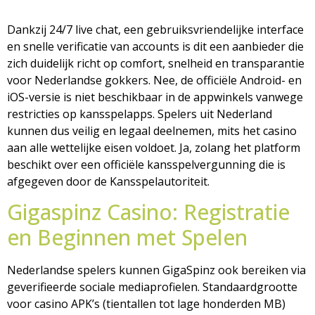
Dankzij 24/7 live chat, een gebruiksvriendelijke interface
en snelle verificatie van accounts is dit een aanbieder die
zich duidelijk richt op comfort, snelheid en transparantie
voor Nederlandse gokkers. Nee, de officiële Android- en
iOS-versie is niet beschikbaar in de appwinkels vanwege
restricties op kansspelapps. Spelers uit Nederland
kunnen dus veilig en legaal deelnemen, mits het casino
aan alle wettelijke eisen voldoet. Ja, zolang het platform
beschikt over een officiële kansspelvergunning die is
afgegeven door de Kansspelautoriteit.
Gigaspinz Casino: Registratie
en Beginnen met Spelen
Nederlandse spelers kunnen GigaSpinz ook bereiken via
geverifieerde sociale mediaprofielen. Standaardgrootte
voor casino APK’s (tientallen tot lage honderden MB)