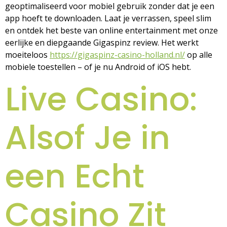
geoptimaliseerd voor mobiel gebruik zonder dat je een
app hoeft te downloaden. Laat je verrassen, speel slim
en ontdek het beste van online entertainment met onze
eerlijke en diepgaande Gigaspinz review. Het werkt
moeiteloos
https://gigaspinz-casino-holland.nl/
op alle
mobiele toestellen – of je nu Android of iOS hebt.
Live Casino:
Alsof Je in
een Echt
Casino Zit