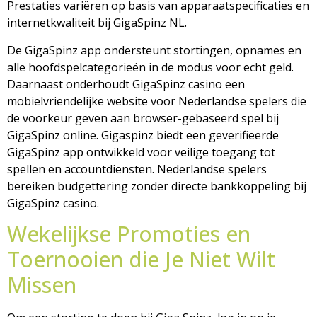
Prestaties variëren op basis van apparaatspecificaties en
internetkwaliteit bij GigaSpinz NL.
De GigaSpinz app ondersteunt stortingen, opnames en
alle hoofdspelcategorieën in de modus voor echt geld.
Daarnaast onderhoudt GigaSpinz casino een
mobielvriendelijke website voor Nederlandse spelers die
de voorkeur geven aan browser-gebaseerd spel bij
GigaSpinz online. Gigaspinz biedt een geverifieerde
GigaSpinz app ontwikkeld voor veilige toegang tot
spellen en accountdiensten. Nederlandse spelers
bereiken budgettering zonder directe bankkoppeling bij
GigaSpinz casino.
Wekelijkse Promoties en
Toernooien die Je Niet Wilt
Missen