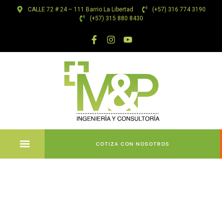
CALLE 72 # 24 – 111 Barrio La Libertad
(+57) 316 774 3190
(+57) 315 880 8430
COTIZA CON NOSOTROS
Gigaspinz
Casino