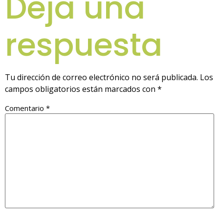
Deja una
respuesta
Tu dirección de correo electrónico no será publicada.
Los
campos obligatorios están marcados con
*
Comentario
*