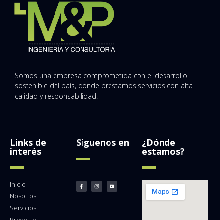
Somos una empresa comprometida con el desarrollo
sostenible del país, donde prestamos servicios con alta
calidad y responsabilidad.
Links de
Síguenos en
¿Dónde
interés
estamos?
Inicio
Nosotros
Servicios
Proyectos