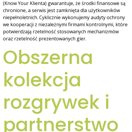
(Know Your Klienta) gwarantuje, że środki finansowe są
chronione, a serwis jest zamknięta dla użytkowników
niepełnoletnich. Cyklicznie wykonujemy audyty ochrony
we kooperacji z niezależnymi firmami kontrolnymi, które
potwierdzają rzetelność stosowanych mechanizmów
oraz rzetelność prezentowanych gier.
Obszerna
kolekcja
rozgrywek i
partnerstwo