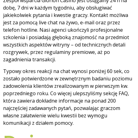
Zespół wsparcia Glorion Casino jest osiągalny 24 h na
dobę, 7 dni w każdym tygodniu, aby obsługiwać
jakiekolwiek pytania i kwestie graczy. Kontakt możliwa
jest za pomocą live chat na żywo, e-mail oraz przez
telefon hotline. Nasi agenci ukończyli profesjonalne
szkolenia i posiadają głęboką znajomość na przedmiot
wszystkich aspektów witryny – od technicznych detali
rozgrywek, przez regulaminy premiowe, aż po
zagadnienia transakcji.
Typowy okres reakcji na chat wynosi poniżej 60 sek, co
zostało potwierdzone w zewnętrznym badaniu poziomu
zadowolenia klientów zrealizowanym w pierwszym kw.
poprzedniego roku. Co więcej ulepszyliśmy sekcję FAQ,
która zawiera dokładne informacje na ponad 200
najczęściej zadawanych pytań, pozwalając graczom
własne załatwienie wielu kwestii bez wymogu
komunikacji z działem pomocy.