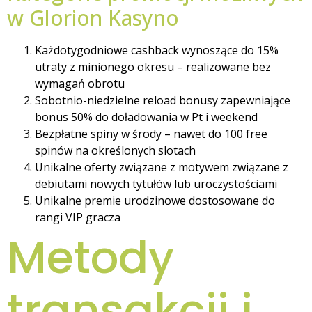
w Glorion Kasyno
Każdotygodniowe cashback wynoszące do 15%
utraty z minionego okresu – realizowane bez
wymagań obrotu
Sobotnio-niedzielne reload bonusy zapewniające
bonus 50% do doładowania w Pt i weekend
Bezpłatne spiny w środy – nawet do 100 free
spinów na określonych slotach
Unikalne oferty związane z motywem związane z
debiutami nowych tytułów lub uroczystościami
Unikalne premie urodzinowe dostosowane do
rangi VIP gracza
Metody
transakcji i