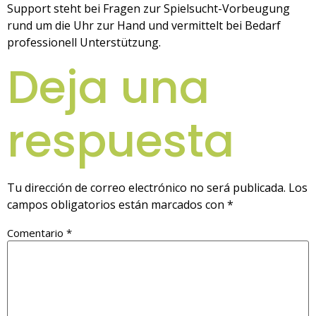
Support steht bei Fragen zur Spielsucht-Vorbeugung
rund um die Uhr zur Hand und vermittelt bei Bedarf
professionell Unterstützung.
Deja una
respuesta
Tu dirección de correo electrónico no será publicada.
Los
campos obligatorios están marcados con
*
Comentario
*