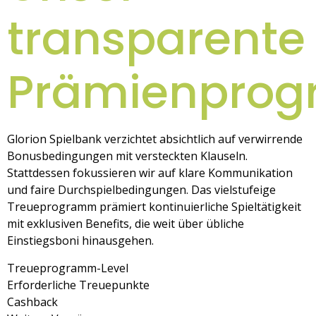
transparente
Prämienpro
Glorion Spielbank verzichtet absichtlich auf verwirrende
Bonusbedingungen mit versteckten Klauseln.
Stattdessen fokussieren wir auf klare Kommunikation
und faire Durchspielbedingungen. Das vielstufeige
Treueprogramm prämiert kontinuierliche Spieltätigkeit
mit exklusiven Benefits, die weit über übliche
Einstiegsboni hinausgehen.
Treueprogramm-Level
Erforderliche Treuepunkte
Cashback