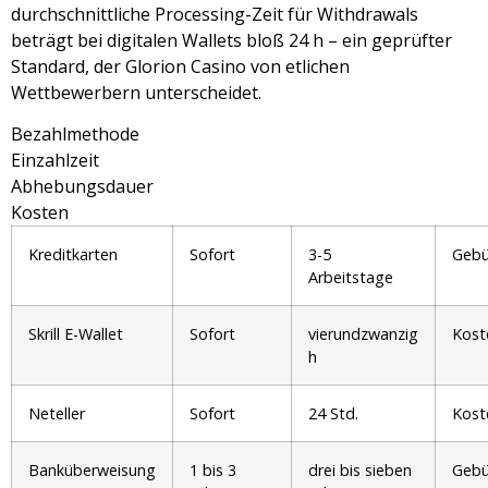
durchschnittliche Processing-Zeit für Withdrawals
beträgt bei digitalen Wallets bloß 24 h – ein geprüfter
Standard, der Glorion Casino von etlichen
Wettbewerbern unterscheidet.
Bezahlmethode
Einzahlzeit
Abhebungsdauer
Kosten
Kreditkarten
Sofort
3-5
Gebü
Arbeitstage
Skrill E-Wallet
Sofort
vierundzwanzig
Kost
h
Neteller
Sofort
24 Std.
Kost
Banküberweisung
1 bis 3
drei bis sieben
Gebü