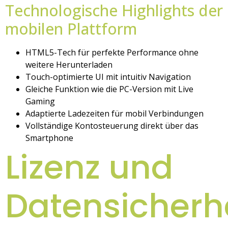
Technologische Highlights der
mobilen Plattform
HTML5-Tech für perfekte Performance ohne
weitere Herunterladen
Touch-optimierte UI mit intuitiv Navigation
Gleiche Funktion wie die PC-Version mit Live
Gaming
Adaptierte Ladezeiten für mobil Verbindungen
Vollständige Kontosteuerung direkt über das
Smartphone
Lizenz und
Datensicherh