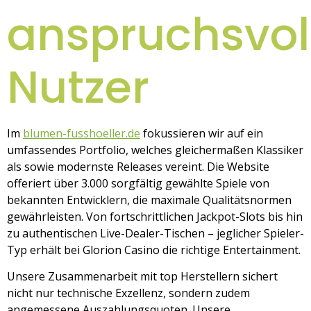
anspruchsvol
Nutzer
Im
blumen-fusshoeller.de
fokussieren wir auf ein
umfassendes Portfolio, welches gleichermaßen Klassiker
als sowie modernste Releases vereint. Die Website
offeriert über 3.000 sorgfältig gewählte Spiele von
bekannten Entwicklern, die maximale Qualitätsnormen
gewährleisten. Von fortschrittlichen Jackpot-Slots bis hin
zu authentischen Live-Dealer-Tischen – jeglicher Spieler-
Typ erhält bei Glorion Casino die richtige Entertainment.
Unsere Zusammenarbeit mit top Herstellern sichert
nicht nur technische Exzellenz, sondern zudem
angemessene Auszahlungsquoten. Unsere