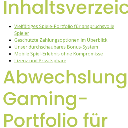
Inhaltsverzei
Vielfältiges Spiele-Portfolio für anspruchsvolle
Spieler
Geschützte Zahlungsoptionen im Überblick
Unser durchschaubares Bonus-System
Mobile Spiel-Erlebnis ohne Kompromisse
Lizenz und Privatsphäre
Abwechslung
Gaming-
Portfolio für