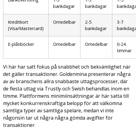
bankdagar
bankdagar
bankdag
Kreditkort
Omedelbar
2-5
3-7
(Visa/Mastercard)
bankdagar
bankdag
E-plånböcker
Omedelbar
Omedelbar
0-24
timmar
Vi här har satt fokus på snabbhet och bekvämlighet när
det gäller transaktioner. Goldenmina presenterar några
av av branschens allra snabbaste uttagsprocesser, där
de flesta uttag via Trustly och Swish behandlas inom en
timme. Plattformens minimiinsättningar är här satta till
mycket konkurrenskraftiga belopp för att välkomna
samtliga typer av samtliga spelare, medan vi inte
någonsin tar ut några några gömda avgifter för
transaktioner.