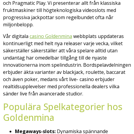
och Pragmatic Play. Vi presenterar allt från klassiska
fruktmaskiner till högteknologiska videoslots med
progressiva jackpottar som regelbundet ofta når
miljonbelopp.
Vår digitala
casino Goldenmina
webbplats uppdateras
kontinuerligt med helt nya releaser varje vecka, vilket
säkerställer säkerställer att våra spelare alltid utan
undantag har omedelbar tillgång till de nyaste
innovationerna inom spelindustrin. Bordspelavdelningen
erbjuder äkta varianter av blackjack, roulette, baccarat
och även poker, medans vårt live- casino erbjuder
realtidsupplevelser med professionella dealers vilka
sänder live från avancerade studior.
Populära Spelkategorier hos
Goldenmina
Megaways-slots:
Dynamiska spännande