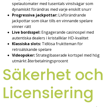
spelautomater med tusentals vinstvägar som
dynamiskt förändras med varje enskilt snurr
Progressiva jackpottar:
Livförändrande
jackpottar som ökar tills en vinnande spelare
vinner rätt
Live bordsspel:
Engagerande casinospel med
autentiska dealers i kristallklar HD-kvalitet
Klassiska slots:
Tidlösa fruktteman för
retroälskande spelare
Videopoker:
Strategibaserade kortspel med hög
utmärkt återbetalningsprocent
Säkerhet och
Licensiering