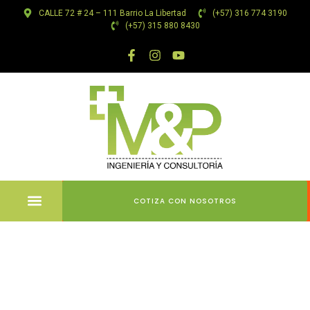
CALLE 72 # 24 – 111 Barrio La Libertad
(+57) 316 774 3190
(+57) 315 880 8430
COTIZA CON NOSOTROS
Goldenmina
– Din