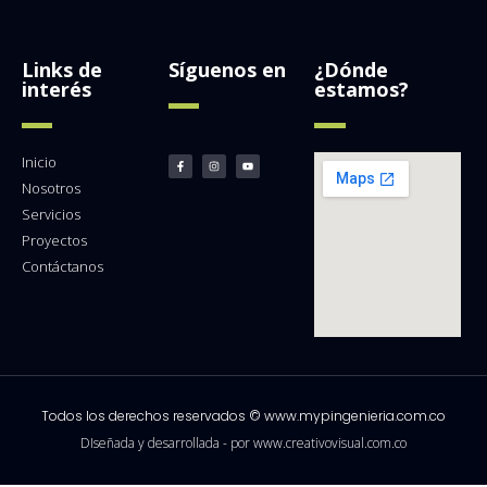
Links de
Síguenos en
¿Dónde
interés
estamos?
Inicio
Nosotros
Servicios
Proyectos
Contáctanos
Todos los derechos reservados © www.mypingenieria.com.co
DIseñada y desarrollada - por www.creativovisual.com.co