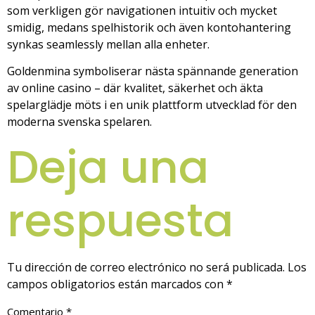
som verkligen gör navigationen intuitiv och mycket
smidig, medans spelhistorik och även kontohantering
synkas seamlessly mellan alla enheter.
Goldenmina symboliserar nästa spännande generation
av online casino – där kvalitet, säkerhet och äkta
spelarglädje möts i en unik plattform utvecklad för den
moderna svenska spelaren.
Deja una
respuesta
Tu dirección de correo electrónico no será publicada.
Los
campos obligatorios están marcados con
*
Comentario
*