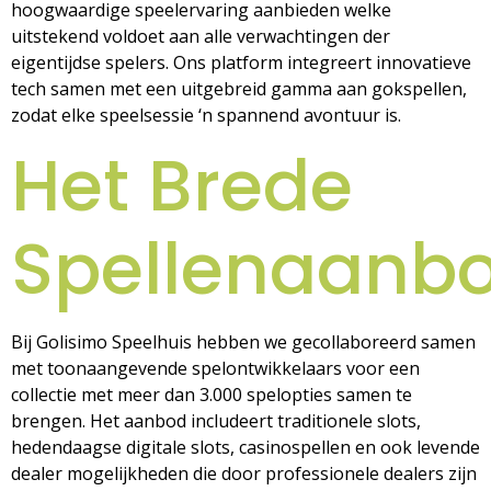
hoogwaardige speelervaring aanbieden welke
uitstekend voldoet aan alle verwachtingen der
eigentijdse spelers. Ons platform integreert innovatieve
tech samen met een uitgebreid gamma aan gokspellen,
zodat elke speelsessie ‘n spannend avontuur is.
Het Brede
Spellenaanb
Bij Golisimo Speelhuis hebben we gecollaboreerd samen
met toonaangevende spelontwikkelaars voor een
collectie met meer dan 3.000 spelopties samen te
brengen. Het aanbod includeert traditionele slots,
hedendaagse digitale slots, casinospellen en ook levende
dealer mogelijkheden die door professionele dealers zijn