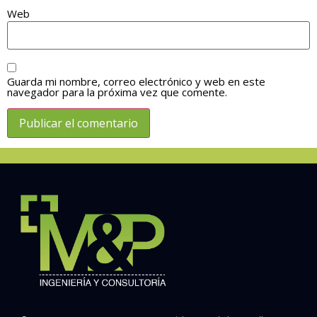
Web
Guarda mi nombre, correo electrónico y web en este
navegador para la próxima vez que comente.