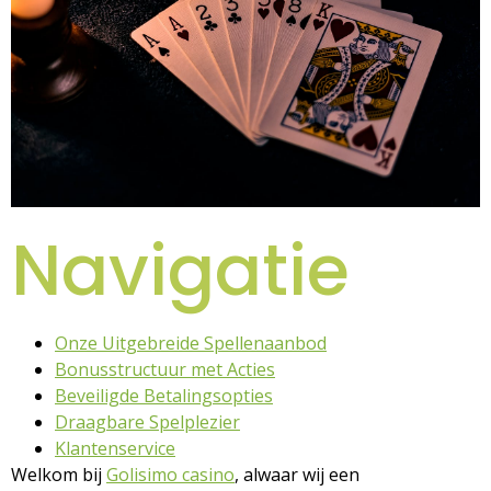
Navigatie
Onze Uitgebreide Spellenaanbod
Bonusstructuur met Acties
Beveiligde Betalingsopties
Draagbare Spelplezier
Klantenservice
Welkom bij
Golisimo casino
, alwaar wij een