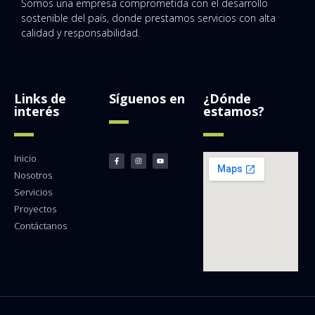
Somos una empresa comprometida con el desarrollo
sostenible del país, donde prestamos servicios con alta
calidad y responsabilidad.
Links de
Síguenos en
¿Dónde
interés
estamos?
Inicio
Nosotros
Servicios
Proyectos
Contáctanos