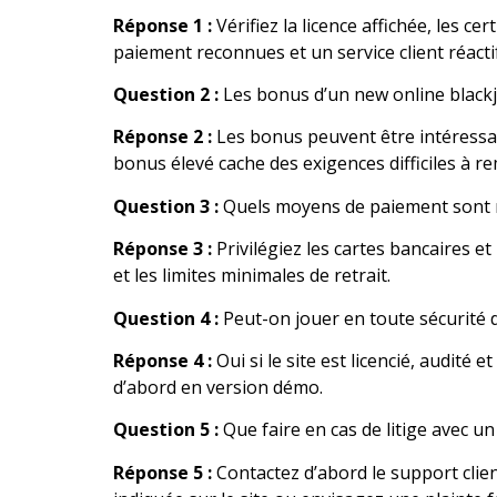
Réponse 1 :
Vérifiez la licence affichée, les c
paiement reconnues et un service client réactif
Question 2 :
Les bonus d’un new online blackja
Réponse 2 :
Les bonus peuvent être intéressants
bonus élevé cache des exigences difficiles à re
Question 3 :
Quels moyens de paiement sont
Réponse 3 :
Privilégiez les cartes bancaires et
et les limites minimales de retrait.
Question 4 :
Peut-on jouer en toute sécurité 
Réponse 4 :
Oui si le site est licencié, audité
d’abord en version démo.
Question 5 :
Que faire en cas de litige avec un
Réponse 5 :
Contactez d’abord le support client