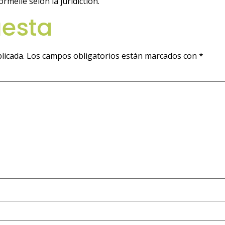
rmelle selon la juridiction.
uesta
licada.
Los campos obligatorios están marcados con
*