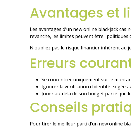
Avantages et l
Les avantages d’un new online blackjack casin
revanche, les limites peuvent être : politiqu
N’oubliez pas le risque financier inhérent au 
Erreurs courant
Se concentrer uniquement sur le montant 
Ignorer la vérification d’identité exigée av
Jouer au-delà de son budget parce que les
Conseils prati
Pour tirer le meilleur parti d’un new online bla