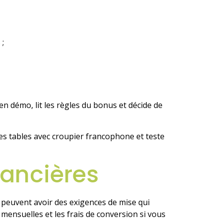
 ;
en démo, lit les règles du bonus et décide de
 des tables avec croupier francophone et teste
nancières
s peuvent avoir des exigences de mise qui
 mensuelles et les frais de conversion si vous