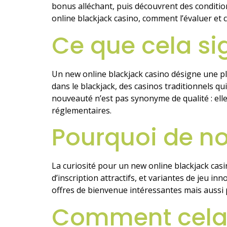
bonus alléchant, puis découvrent des condition
online blackjack casino, comment l’évaluer et
Ce que cela si
Un new online blackjack casino désigne une pla
dans le blackjack, des casinos traditionnels qu
nouveauté n’est pas synonyme de qualité : ell
réglementaires.
Pourquoi de no
La curiosité pour un new online blackjack casin
d’inscription attractifs, et variantes de jeu i
offres de bienvenue intéressantes mais aussi 
Comment cela 