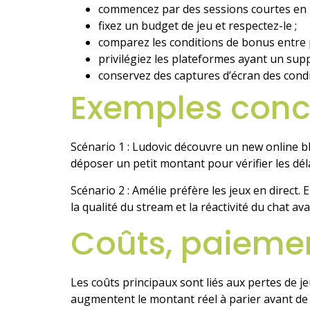
commencez par des sessions courtes en 
fixez un budget de jeu et respectez-le ;
comparez les conditions de bonus entre p
privilégiez les plateformes ayant un su
conservez des captures d’écran des condit
Exemples concr
Scénario 1 : Ludovic découvre un new online bl
déposer un petit montant pour vérifier les déla
Scénario 2 : Amélie préfère les jeux en direct.
la qualité du stream et la réactivité du chat a
Coûts, paiemen
Les coûts principaux sont liés aux pertes de j
augmentent le montant réel à parier avant de po