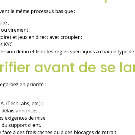
ivent le même processus basique :
ité ;
 ou virement ;
ire) et jeux en direct avec croupier ;
ns KYC.
 version démo et lisez les règles spécifiques à chaque type de 
érifier avant de se l
egardez en priorité :
, iTechLabs, etc.) ;
s délais annoncés ;
es exigences de mise ;
é du support client.
 face à des frais cachés ou à des blocages de retrait.