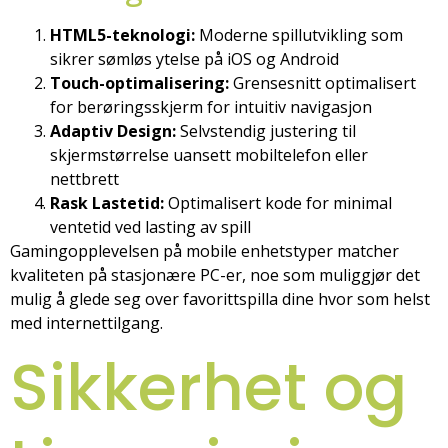
HTML5-teknologi:
Moderne spillutvikling som
sikrer sømløs ytelse på iOS og Android
Touch-optimalisering:
Grensesnitt optimalisert
for berøringsskjerm for intuitiv navigasjon
Adaptiv Design:
Selvstendig justering til
skjermstørrelse uansett mobiltelefon eller
nettbrett
Rask Lastetid:
Optimalisert kode for minimal
ventetid ved lasting av spill
Gamingopplevelsen på mobile enhetstyper matcher
kvaliteten på stasjonære PC-er, noe som muliggjør det
mulig å glede seg over favorittspilla dine hvor som helst
med internettilgang.
Sikkerhet og