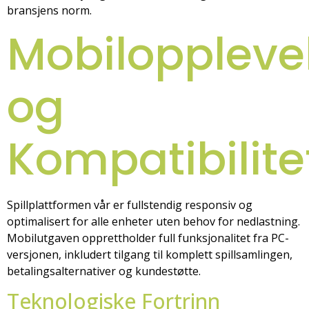
bransjens norm.
Mobiloppleve
og
Kompatibilite
Spillplattformen vår er fullstendig responsiv og
optimalisert for alle enheter uten behov for nedlastning.
Mobilutgaven opprettholder full funksjonalitet fra PC-
versjonen, inkludert tilgang til komplett spillsamlingen,
betalingsalternativer og kundestøtte.
Teknologiske Fortrinn