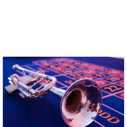
Guide til
Casinoopple