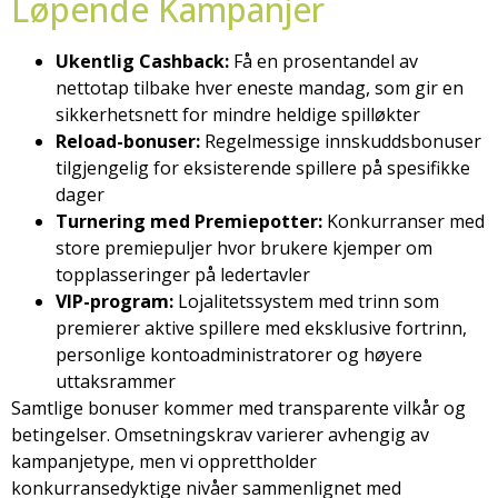
Løpende Kampanjer
Ukentlig Cashback:
Få en prosentandel av
nettotap tilbake hver eneste mandag, som gir en
sikkerhetsnett for mindre heldige spilløkter
Reload-bonuser:
Regelmessige innskuddsbonuser
tilgjengelig for eksisterende spillere på spesifikke
dager
Turnering med Premiepotter:
Konkurranser med
store premiepuljer hvor brukere kjemper om
topplasseringer på ledertavler
VIP-program:
Lojalitetssystem med trinn som
premierer aktive spillere med eksklusive fortrinn,
personlige kontoadministratorer og høyere
uttaksrammer
Samtlige bonuser kommer med transparente vilkår og
betingelser. Omsetningskrav varierer avhengig av
kampanjetype, men vi opprettholder
konkurransedyktige nivåer sammenlignet med