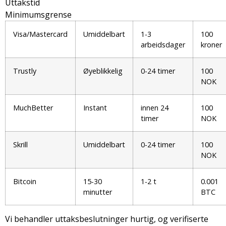
Uttakstid
Minimumsgrense
Visa/Mastercard
Umiddelbart
1-3
100
arbeidsdager
kroner
Trustly
Øyeblikkelig
0-24 timer
100
NOK
MuchBetter
Instant
innen 24
100
timer
NOK
Skrill
Umiddelbart
0-24 timer
100
NOK
Bitcoin
15-30
1-2 t
0.001
minutter
BTC
Vi behandler uttaksbeslutninger hurtig, og verifiserte