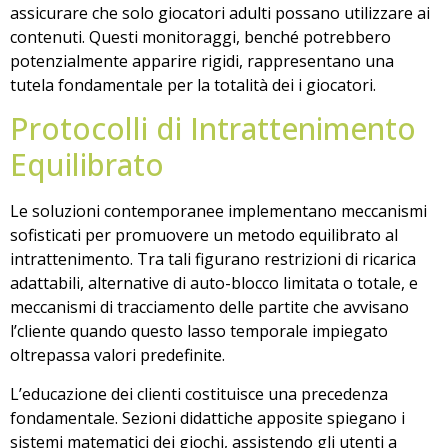
assicurare che solo giocatori adulti possano utilizzare ai
contenuti. Questi monitoraggi, benché potrebbero
potenzialmente apparire rigidi, rappresentano una
tutela fondamentale per la totalità dei i giocatori.
Protocolli di Intrattenimento
Equilibrato
Le soluzioni contemporanee implementano meccanismi
sofisticati per promuovere un metodo equilibrato al
intrattenimento. Tra tali figurano restrizioni di ricarica
adattabili, alternative di auto-blocco limitata o totale, e
meccanismi di tracciamento delle partite che avvisano
l’cliente quando questo lasso temporale impiegato
oltrepassa valori predefinite.
L’educazione dei clienti costituisce una precedenza
fondamentale. Sezioni didattiche apposite spiegano i
sistemi matematici dei giochi, assistendo gli utenti a