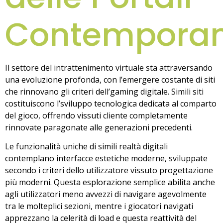
Contempora
Il settore del intrattenimento virtuale sta attraversando
una evoluzione profonda, con l’emergere costante di siti
che rinnovano gli criteri dell’gaming digitale. Simili siti
costituiscono l’sviluppo tecnologica dedicata al comparto
del gioco, offrendo vissuti cliente completamente
rinnovate paragonate alle generazioni precedenti.
Le funzionalità uniche di simili realtà digitali
contemplano interfacce estetiche moderne, sviluppate
secondo i criteri dello utilizzatore vissuto progettazione
più moderni. Questa esplorazione semplice abilita anche
agli utilizzatori meno avvezzi di navigare agevolmente
tra le molteplici sezioni, mentre i giocatori navigati
apprezzano la celerità di load e questa reattività del