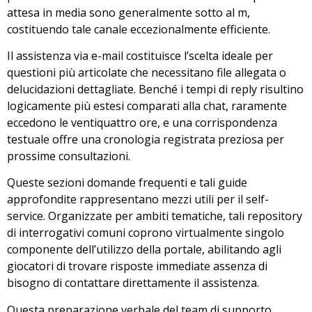
attesa in media sono generalmente sotto al m,
costituendo tale canale eccezionalmente efficiente.
Il assistenza via e-mail costituisce l’scelta ideale per
questioni più articolate che necessitano file allegata o
delucidazioni dettagliate. Benché i tempi di reply risultino
logicamente più estesi comparati alla chat, raramente
eccedono le ventiquattro ore, e una corrispondenza
testuale offre una cronologia registrata preziosa per
prossime consultazioni.
Queste sezioni domande frequenti e tali guide
approfondite rappresentano mezzi utili per il self-
service. Organizzate per ambiti tematiche, tali repository
di interrogativi comuni coprono virtualmente singolo
componente dell’utilizzo della portale, abilitando agli
giocatori di trovare risposte immediate assenza di
bisogno di contattare direttamente il assistenza.
Questa preparazione verbale del team di supporto