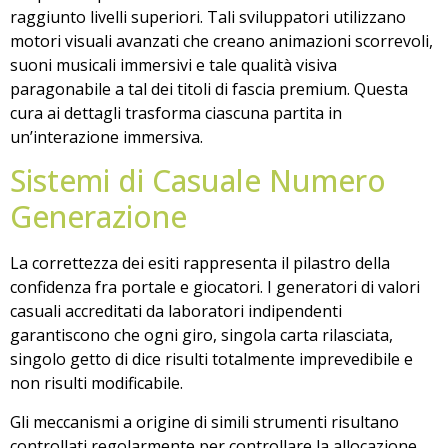
raggiunto livelli superiori. Tali sviluppatori utilizzano
motori visuali avanzati che creano animazioni scorrevoli,
suoni musicali immersivi e tale qualità visiva
paragonabile a tal dei titoli di fascia premium. Questa
cura ai dettagli trasforma ciascuna partita in
un’interazione immersiva.
Sistemi di Casuale Numero
Generazione
La correttezza dei esiti rappresenta il pilastro della
confidenza fra portale e giocatori. I generatori di valori
casuali accreditati da laboratori indipendenti
garantiscono che ogni giro, singola carta rilasciata,
singolo getto di dice risulti totalmente imprevedibile e
non risulti modificabile.
Gli meccanismi a origine di simili strumenti risultano
controllati regolarmente per controllare la allocazione