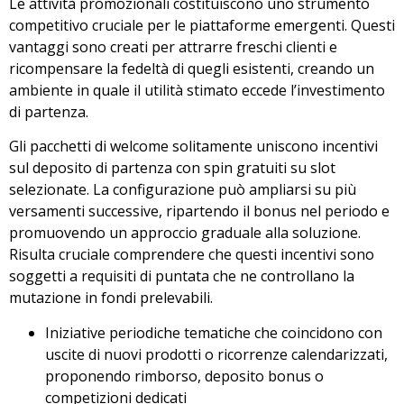
Le attività promozionali costituiscono uno strumento
competitivo cruciale per le piattaforme emergenti. Questi
vantaggi sono creati per attrarre freschi clienti e
ricompensare la fedeltà di quegli esistenti, creando un
ambiente in quale il utilità stimato eccede l’investimento
di partenza.
Gli pacchetti di welcome solitamente uniscono incentivi
sul deposito di partenza con spin gratuiti su slot
selezionate. La configurazione può ampliarsi su più
versamenti successive, ripartendo il bonus nel periodo e
promuovendo un approccio graduale alla soluzione.
Risulta cruciale comprendere che questi incentivi sono
soggetti a requisiti di puntata che ne controllano la
mutazione in fondi prelevabili.
Iniziative periodiche tematiche che coincidono con
uscite di nuovi prodotti o ricorrenze calendarizzati,
proponendo rimborso, deposito bonus o
competizioni dedicati