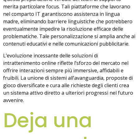
merita particolare focus. Tali piattaforme che lavorano
nel comparto IT garantiscono assistenza in lingua
madre, eliminando barriere linguistiche che potrebbero
eventualmente impedire la risoluzione efficace delle
problematiche. Tale personalizzazione si amplia anche ai
contenuti educativi e nelle comunicazioni pubblicitarie.
L’evoluzione incessante delle soluzioni di
intrattenimento online riflette l’sforzo del mercato nel
offrire interazioni sempre più immersive, affidabili e
fruibili. La unione di sistemi all’avanguardia, proposte di
gioco diversificate e cura alle richieste degli clienti crea
un sistema attivo diretto a ulteriori progressi nel futuro
avvenire.
Deja una