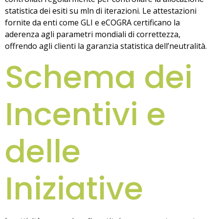
statistica dei esiti su mln di iterazioni. Le attestazioni
fornite da enti come GLI e eCOGRA certificano la
aderenza agli parametri mondiali di correttezza,
offrendo agli clienti la garanzia statistica dell’neutralità.
Schema dei
Incentivi e
delle
Iniziative