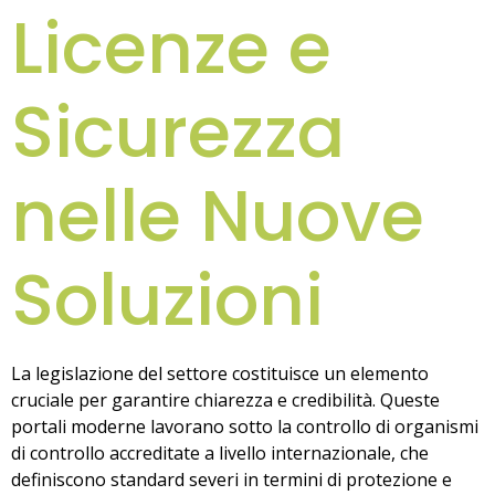
Licenze e
Sicurezza
nelle Nuove
Soluzioni
La legislazione del settore costituisce un elemento
cruciale per garantire chiarezza e credibilità. Queste
portali moderne lavorano sotto la controllo di organismi
di controllo accreditate a livello internazionale, che
definiscono standard severi in termini di protezione e