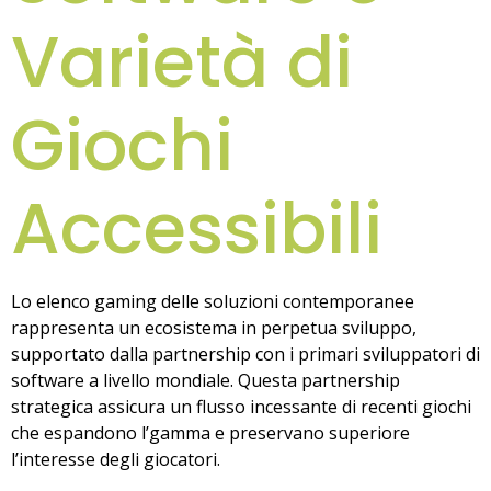
Varietà di
Giochi
Accessibili
Lo elenco gaming delle soluzioni contemporanee
rappresenta un ecosistema in perpetua sviluppo,
supportato dalla partnership con i primari sviluppatori di
software a livello mondiale. Questa partnership
strategica assicura un flusso incessante di recenti giochi
che espandono l’gamma e preservano superiore
l’interesse degli giocatori.