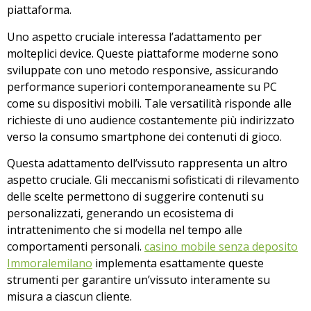
piattaforma.
Uno aspetto cruciale interessa l’adattamento per
molteplici device. Queste piattaforme moderne sono
sviluppate con uno metodo responsive, assicurando
performance superiori contemporaneamente su PC
come su dispositivi mobili. Tale versatilità risponde alle
richieste di uno audience costantemente più indirizzato
verso la consumo smartphone dei contenuti di gioco.
Questa adattamento dell’vissuto rappresenta un altro
aspetto cruciale. Gli meccanismi sofisticati di rilevamento
delle scelte permettono di suggerire contenuti su
personalizzati, generando un ecosistema di
intrattenimento che si modella nel tempo alle
comportamenti personali.
casino mobile senza deposito
Immoralemilano
implementa esattamente queste
strumenti per garantire un’vissuto interamente su
misura a ciascun cliente.