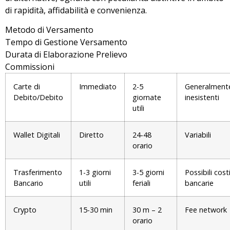
di rapidità, affidabilità e convenienza.
Metodo di Versamento
Tempo di Gestione Versamento
Durata di Elaborazione Prelievo
Commissioni
Carte di
Immediato
2-5
Generalment
Debito/Debito
giornate
inesistenti
utili
Wallet Digitali
Diretto
24-48
Variabili
orario
Trasferimento
1-3 giorni
3-5 giorni
Possibili cost
Bancario
utili
feriali
bancarie
Crypto
15-30 min
30 m – 2
Fee network
orario