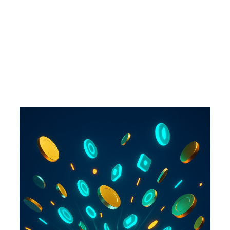
le Top
Piattaforme
di Gaming