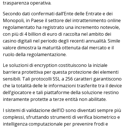
trasparenza operativa.
Secondo dati confermati dall’Ente delle Entrate e dei
Monopoli, in Paese il settore del intrattenimento online
regolamentato ha registrato una incremento notevole,
con più di 4 billion di euro di raccolta nel ambito dei
casino digitali nel periodo degli recenti annualità. Simile
valore dimostra la maturità ottenuta dal mercato e il
ruolo della regolamentazione.
Le soluzioni di encryption costituiscono la iniziale
barriera protettiva per questa protezione dei elementi
sensibili. Tali protocolli SSL a 256 caratteri garantiscono
che la totalità delle le informazioni trasferite tra il device
dell’giocatore e tali piattaforme della soluzione restino
interamente protette a terze entità non abilitate.
I sistemi di validazione dell’ID sono diventati sempre più
complessi, sfruttando strumenti di verifica biometrico e
intelligenza computazionale per prevenire frodi e