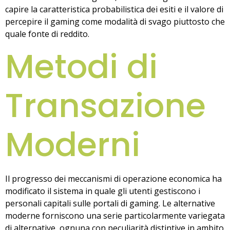
capire la caratteristica probabilistica dei esiti e il valore di
percepire il gaming come modalità di svago piuttosto che
quale fonte di reddito.
Metodi di
Transazione
Moderni
Il progresso dei meccanismi di operazione economica ha
modificato il sistema in quale gli utenti gestiscono i
personali capitali sulle portali di gaming. Le alternative
moderne forniscono una serie particolarmente variegata
di alternative, ognuna con peculiarità distintive in ambito