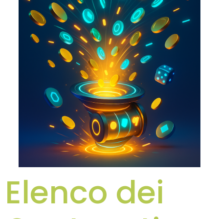
Elenco dei