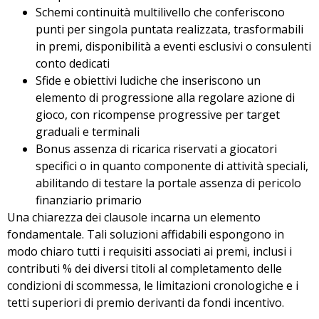
Schemi continuità multilivello che conferiscono
punti per singola puntata realizzata, trasformabili
in premi, disponibilità a eventi esclusivi o consulenti
conto dedicati
Sfide e obiettivi ludiche che inseriscono un
elemento di progressione alla regolare azione di
gioco, con ricompense progressive per target
graduali e terminali
Bonus assenza di ricarica riservati a giocatori
specifici o in quanto componente di attività speciali,
abilitando di testare la portale assenza di pericolo
finanziario primario
Una chiarezza dei clausole incarna un elemento
fondamentale. Tali soluzioni affidabili espongono in
modo chiaro tutti i requisiti associati ai premi, inclusi i
contributi % dei diversi titoli al completamento delle
condizioni di scommessa, le limitazioni cronologiche e i
tetti superiori di premio derivanti da fondi incentivo.