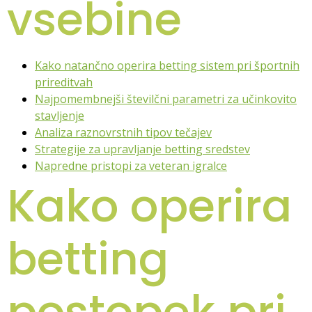
vsebine
Kako natančno operira betting sistem pri športnih
prireditvah
Najpomembnejši številčni parametri za učinkovito
stavljenje
Analiza raznovrstnih tipov tečajev
Strategije za upravljanje betting sredstev
Napredne pristopi za veteran igralce
Kako operira
betting
postopek pri