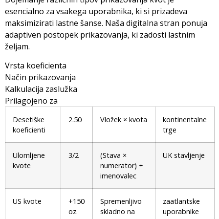
esencialno za vsakega uporabnika, ki si prizadeva
maksimizirati lastne šanse. Naša digitalna stran ponuja
adaptiven postopek prikazovanja, ki zadosti lastnim
željam.
Vrsta koeficienta
Način prikazovanja
Kalkulacija zaslužka
Prilagojeno za
Desetiške
2.50
Vložek × kvota
kontinentalne
koeficienti
trge
Ulomljene
3/2
(Stava ×
UK stavljenje
kvote
numerator) ÷
imenovalec
US kvote
+150
Spremenljivo
zaatlantske
oz.
skladno na
uporabnike