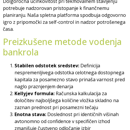
Dolgoročna učinkovitost pri tekmovalnem stavljenju
potrebuje nadzorovan pristopanje k finančnemu
planiranju. Naša spletna platforma spodbuja odgovorno
igro z pripomočki za self-control in nadzor potrošenega
časa.
Preizkušene metode vodenja
bankrola
Stabilen odstotek sredstev:
Definicija
nespremenljivega odstotka celotnega dostopnega
kapitala za posamezno stavo prinaša varnost pred
naglo praznjenjem denarja
Kellyjev formula:
Računska kalkulacija za
določitev najboljšega količine vložka skladno na
zaznan prednost pri posamezni tečaju
Enotna stava:
Doslednost pri identičnih višinah
avtonomno od confidence v specifičen izhod
zmanjšuje čustveno odločanje izbir