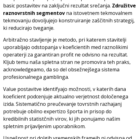
basic postavitev na zaključni rezultat srečanja.
Združitve
raznovrstnih segmentov
na istovetnem tekmovalnem
tekmovanju dovoljujejo konstruiranje zaščitnih strategij,
ki reducirajo tveganje.
Arbitražno stavljenje je metodo, pri katerem stavitelji
uporabljajo odstopanja v koeficientih med raznolikimi
operaterji za garantiran profit ne odvisno na rezultat.
Kljub temu naša spletna stran ne promovira teh praks,
acknowledgeamo, da so del obsežnejšega sistema
profesionalnega gamblinga.
Value postavitve identifyajo možnosti, v katerih dana
koeficient podcenjuje aktualno verjetnost določenega
izida. Sistematično preučevanje tovrstnih razhajanj
potrebuje obilno expertizo športa in prisop do
kredibilnih statistčnih virov, ki jih ponujamo našim
spletnim prijavljenim uporabnikom.
Uspešnost pri dolgih vremenskih frameih ni odvisna od