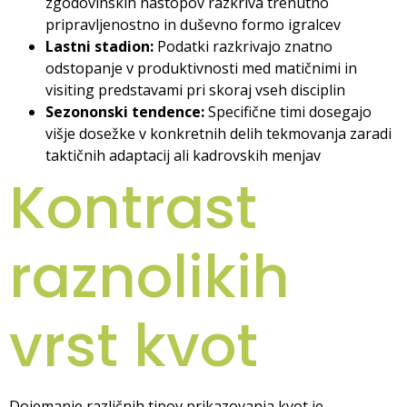
zgodovinskih nastopov razkriva trenutno
pripravljenostno in duševno formo igralcev
Lastni stadion:
Podatki razkrivajo znatno
odstopanje v produktivnosti med matičnimi in
visiting predstavami pri skoraj vseh disciplin
Sezononski tendence:
Specifične timi dosegajo
višje dosežke v konkretnih delih tekmovanja zaradi
taktičnih adaptacij ali kadrovskih menjav
Kontrast
raznolikih
vrst kvot
Dojemanje različnih tipov prikazovanja kvot je