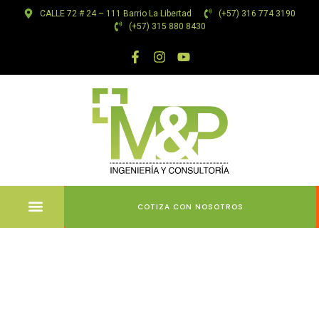
CALLE 72 # 24 – 111 Barrio La Libertad
(+57) 316 774 3190
(+57) 315 880 8430
COTIZA CON NOSOTROS
Izčrpen
vodič za