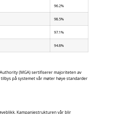
96.2%
98.5%
97.1%
94.8%
Authority (MGA) sertifiserer majoriteten av
om tilbys på systemet vår møter høye standarder
 øyeblikk. Kampanjestrukturen vår blir