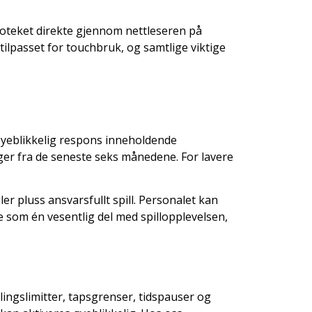
blioteket direkte gjennom nettleseren på
tilpasset for touchbruk, og samtlige viktige
øyeblikkelig respons inneholdende
nger fra de seneste seks månedene. For lavere
 pluss ansvarsfullt spill. Personalet kan
 som én vesentlig del med spillopplevelsen,
lingslimitter, tapsgrenser, tidspauser og