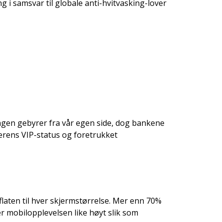
g i samsvar til globale anti-hvitvasking-lover
 ingen gebyrer fra vår egen side, dog bankene
lerens VIP-status og foretrukket
flaten til hver skjermstørrelse. Mer enn 70%
er mobilopplevelsen like høyt slik som