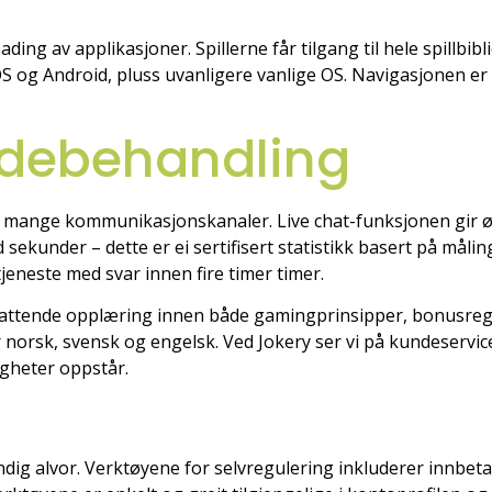
ding av applikasjoner. Spillerne får tilgang til hele spillbi
iOS og Android, pluss uvanligere vanlige OS. Navigasjonen er 
ndebehandling
ia mange kommunikasjonskanaler. Live chat-funksjonen gir 
sekunder – dette er ei sertifisert statistikk basert på måli
jeneste med svar innen fire timer timer.
ttende opplæring innen både gamingprinsipper, bonusregler
rsk, svensk og engelsk. Ved Jokery ser vi på kundeservice
igheter oppstår.
endig alvor. Verktøyene for selvregulering inkluderer innbeta