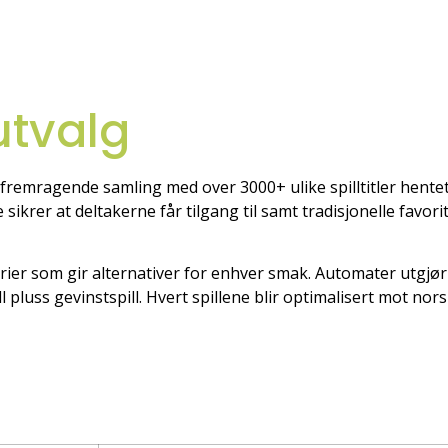
lutvalg
 fremragende samling med over 3000+ ulike spilltitler hente
sikrer at deltakerne får tilgang til samt tradisjonelle favo
orier som gir alternativer for enhver smak. Automater utgjør 
ill pluss gevinstspill. Hvert spillene blir optimalisert mot nor