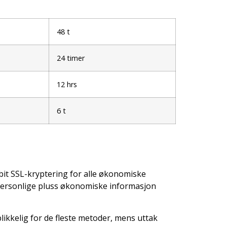
48 t
24 timer
12 hrs
6 t
it SSL-kryptering for alle økonomiske
personlige pluss økonomiske informasjon
ikkelig for de fleste metoder, mens uttak