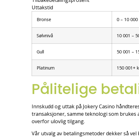
Tilbakebetalingsprosent
Uttakstid
Bronse
0 – 10 000 
Sølvnivå
10 001 – 5
Gull
50 001 – 1
Platinum
150 001+ k
Pålitelige beta
Innskudd og uttak på Jokery Casino håndtere
transaksjoner, samme teknologi som brukes 
overfor ulovlig tilgang.
Vår utvalg av betalingsmetoder dekker så vel 