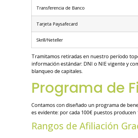
Transferencia de Banco
Tarjeta Paysafecard
Skrill/Neteller
Tramitamos retiradas en nuestro período tope 
información estándar: DNI o NIE vigente y com
blanqueo de capitales.
Programa de F
Contamos con diseñado un programa de benefi
es evidente: por cada 100€ puestos producen 10
Rangos de Afiliación Gr