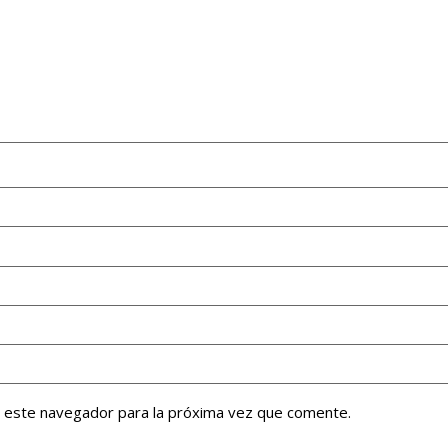
n este navegador para la próxima vez que comente.