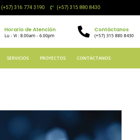
(+57) 316 774 3190
(+57) 315 880 8430
Horario de Atención
Contáctanos
Lu - Vi : 8.00am - 6.00pm
(+57) 315 880 8430
SERVICIOS
PROYECTOS
CONTÁCTANOS
o Casino: Aventura
nea