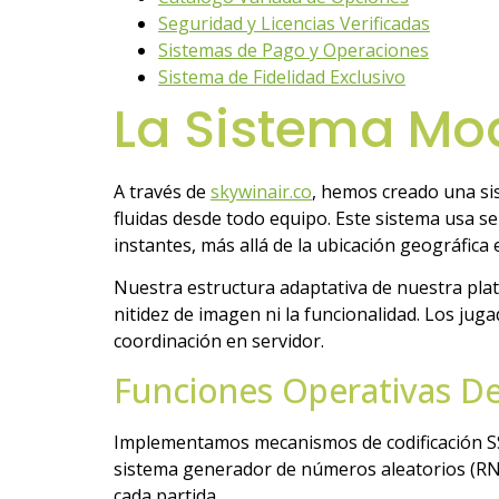
Seguridad y Licencias Verificadas
Sistemas de Pago y Operaciones
Sistema de Fidelidad Exclusivo
La Sistema Mo
A través de
skywinair.co
, hemos creado una si
fluidas desde todo equipo. Este sistema usa s
instantes, más allá de la ubicación geográfica
Nuestra estructura adaptativa de nuestra plataf
nitidez de imagen ni la funcionalidad. Los ju
coordinación en servidor.
Funciones Operativas D
Implementamos mecanismos de codificación SSL 
sistema generador de números aleatorios (RN
cada partida.