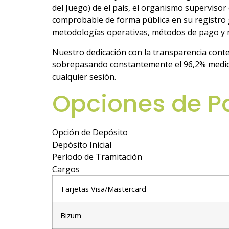
del Juego) de el país, el organismo supervisor
comprobable de forma pública en su registro 
metodologías operativas, métodos de pago y
Nuestro dedicación con la transparencia conte
sobrepasando constantemente el 96,2% medio d
cualquier sesión.
Opciones de P
Opción de Depósito
Depósito Inicial
Período de Tramitación
Cargos
Tarjetas Visa/Mastercard
Bizum