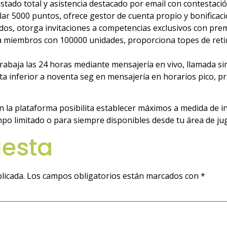
 listado total y asistencia destacado por email con contesta
ar 5000 puntos, ofrece gestor de cuenta propio y bonificac
dos, otorga invitaciones a competencias exclusivos con pr
 miembros con 100000 unidades, proporciona topes de retir
rabaja las 24 horas mediante mensajería en vivo, llamada sin 
inferior a noventa seg en mensajería en horarios pico, pr
 la plataforma posibilita establecer máximos a medida de in
po limitado o para siempre disponibles desde tu área de juga
uesta
licada.
Los campos obligatorios están marcados con
*