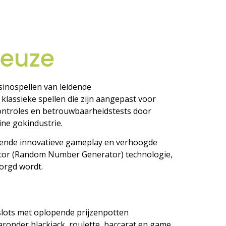
keuze
sinospellen van leidende
 klassieke spellen die zijn aangepast voor
scontroles en betrouwbaarheidstests door
ine gokindustrie.
ende innovatieve gameplay en verhoogde
ator (Random Number Generator) technologie,
orgd wordt.
slots met oplopende prijzenpotten
aronder blackjack, roulette, baccarat en game