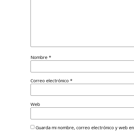
Nombre
*
Correo electrónico
*
Web
Guarda mi nombre, correo electrónico y web e