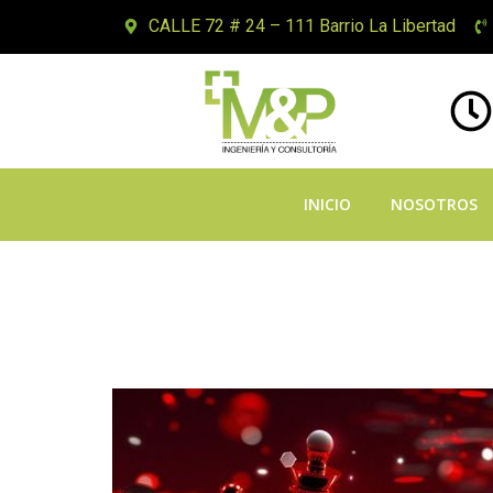
CALLE 72 # 24 – 111 Barrio La Libertad
INICIO
NOSOTROS
Kaasino: Uw Ve
Online Casino