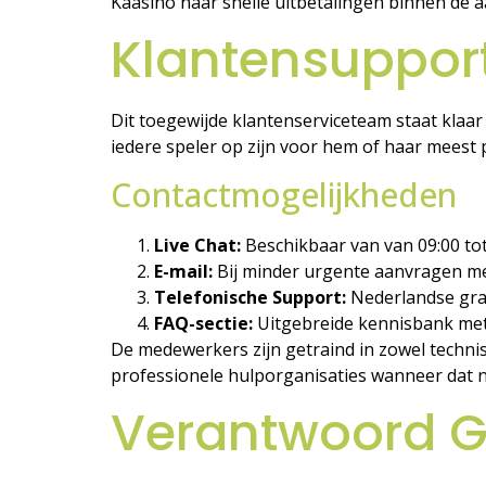
Kaasino naar snelle uitbetalingen binnen de 
Klantensuppor
Dit toegewijde klantenserviceteam staat klaar 
iedere speler op zijn voor hem of haar mees
Contactmogelijkheden
Live Chat:
Beschikbaar van van 09:00 to
E-mail:
Bij minder urgente aanvragen met
Telefonische Support:
Nederlandse gra
FAQ-sectie:
Uitgebreide kennisbank met 
De medewerkers zijn getraind in zowel techni
professionele hulporganisaties wanneer dat n
Verantwoord 