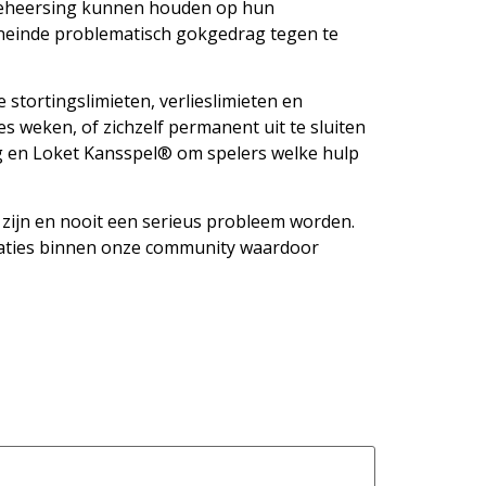
f beheersing kunnen houden op hun
neinde problematisch gokgedrag tegen te
 stortingslimieten, verlieslimieten en
zes weken, of zichzelf permanent uit te sluiten
g en Loket Kansspel® om spelers welke hulp
ijn en nooit een serieus probleem worden.
relaties binnen onze community waardoor