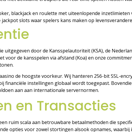
ker, blackjack en roulette met uiteenlopende inzetlimieten 
e jackpot slots waar spelers kans maken op levensverande
entie
ntie uitgegeven door de Kansspelautoriteit (KSA), de Nederla
Wet voor de kansspelen via afstand (Koa) en onze commitme
tonen.
Kaasino de hoogste voorkeur. Wij hanteren 256-bit SSL-encry
ij financiële instellingen globaal wordt toegepast. Bovendie
oldoen aan aan internationale servernormen.
n en Transacties
en ruim scala aan betrouwbare betaalmethoden die specifie
nde opties voor zowel stortingen alsook opnames, waarbij 