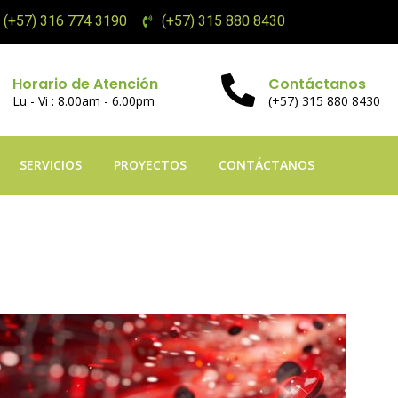
(+57) 316 774 3190
(+57) 315 880 8430
Horario de Atención
Contáctanos
Lu - Vi : 8.00am - 6.00pm
(+57) 315 880 8430
SERVICIOS
PROYECTOS
CONTÁCTANOS
rtrouwde Partner vo
 Vermaak