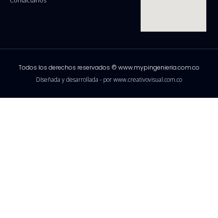
Contáctanos
Todos los derechos reservados © www.mypingenieria.com.co
DIseñada y desarrollada - por www.creativovisual.com.co