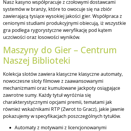
Nasz kasyno współpracuje z czołowymi dostawcami
systemów w branży, które to owocuje się na zbiór
zawierającą tysiące wysokiej jakości gier. Współpraca z
cenionymi studiami produkcyjnymi obiecują, iż wszystkie
gra podlega rygorystyczne weryfikację pod kątem
uczciwości oraz losowości wyników.
Maszyny do Gier – Centrum
Naszej Biblioteki
Kolekcja slotów zawiera klasyczne klasyczne automaty,
nowoczesne sloty filmowe z zaawansowanymi
mechanizmami oraz kumulowane jackpoty osiągające
zawrotne sumy. Każdy tytuł wyróżnia się
charakterystycznymi opcjami premii, tematami jak
również wskaźnikami RTP (Zwrot to Gracz), jakie jawnie
pokazujemy w specyfikacjach poszczególnych tytułów.
Automaty z motywami z licencjonowanymi