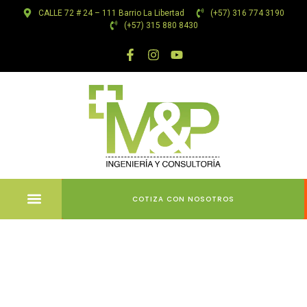
CALLE 72 # 24 – 111 Barrio La Libertad
(+57) 316 774 3190
(+57) 315 880 8430
COTIZA CON NOSOTROS
Kasyno
Lemon –