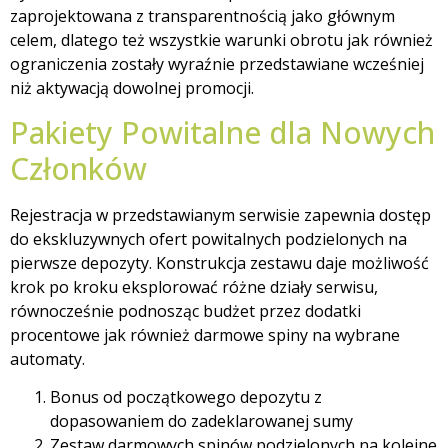
zaprojektowana z transparentnością jako głównym
celem, dlatego też wszystkie warunki obrotu jak również
ograniczenia zostały wyraźnie przedstawiane wcześniej
niż aktywacją dowolnej promocji.
Pakiety Powitalne dla Nowych
Członków
Rejestracja w przedstawianym serwisie zapewnia dostęp
do ekskluzywnych ofert powitalnych podzielonych na
pierwsze depozyty. Konstrukcja zestawu daje możliwość
krok po kroku eksplorować różne działy serwisu,
równocześnie podnosząc budżet przez dodatki
procentowe jak również darmowe spiny na wybrane
automaty.
Bonus od początkowego depozytu z
dopasowaniem do zadeklarowanej sumy
Zestaw darmowych spinów podzielonych na kolejne