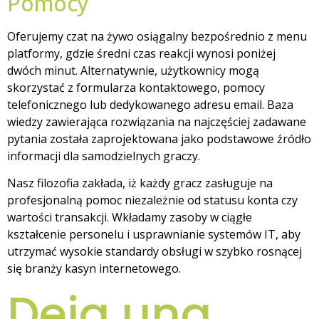
Pomocy
Oferujemy czat na żywo osiągalny bezpośrednio z menu
platformy, gdzie średni czas reakcji wynosi poniżej
dwóch minut. Alternatywnie, użytkownicy mogą
skorzystać z formularza kontaktowego, pomocy
telefonicznego lub dedykowanego adresu email. Baza
wiedzy zawierająca rozwiązania na najczęściej zadawane
pytania została zaprojektowana jako podstawowe źródło
informacji dla samodzielnych graczy.
Nasz filozofia zakłada, iż każdy gracz zasługuje na
profesjonalną pomoc niezależnie od statusu konta czy
wartości transakcji. Wkładamy zasoby w ciągłe
kształcenie personelu i usprawnianie systemów IT, aby
utrzymać wysokie standardy obsługi w szybko rosnącej
się branży kasyn internetowego.
Deja una