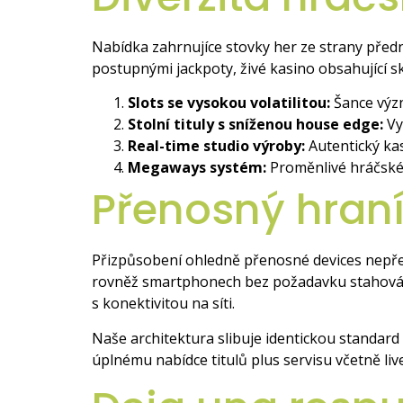
Nabídka zahrnujíce stovky her ze strany pře
postupnými jackpoty, živé kasino obsahující s
Slots se vysokou volatilitou:
Šance význ
Stolní tituly s sníženou house edge:
Vy
Real-time studio výroby:
Autentický kas
Megaways systém:
Proměnlivé hráčské
Přenosný hraní
Přizpůsobení ohledně přenosné devices nepřed
rovněž smartphonech bez požadavku stahování
s konektivitou na síti.
Naše architektura slibuje identickou standard 
úplnému nabídce titulů plus servisu včetně l