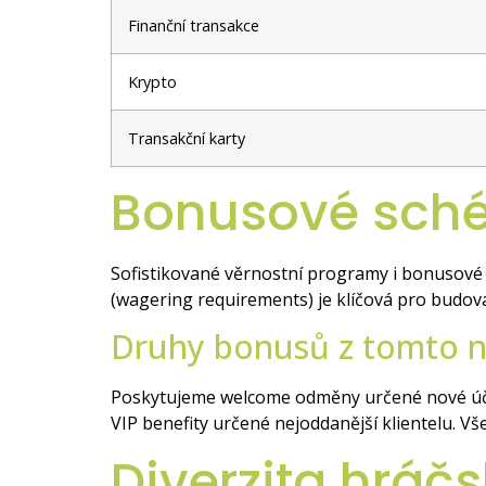
Finanční transakce
Krypto
Transakční karty
Bonusové sché
Sofistikované věrnostní programy i bonusové
(wagering requirements) je klíčová pro budován
Druhy bonusů z tomto n
Poskytujeme welcome odměny určené nové účty
VIP benefity určené nejoddanější klientelu. 
Diverzita hráčs