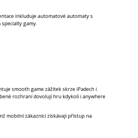
entace inkluduje automatové automaty s
 specialty gamy.
ntuje smooth game zážitek skrze iPadech i
ené rozhraní dovolují hru kdykoli i anywhere
mž mobilní zákazníci získávají přístup na