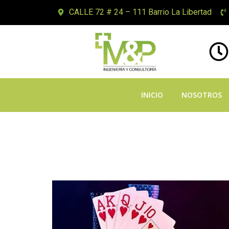
CALLE 72 # 24 – 111 Barrio La Libertad
INICIO
NOSOTROS
Kompletní man
Všechno, které