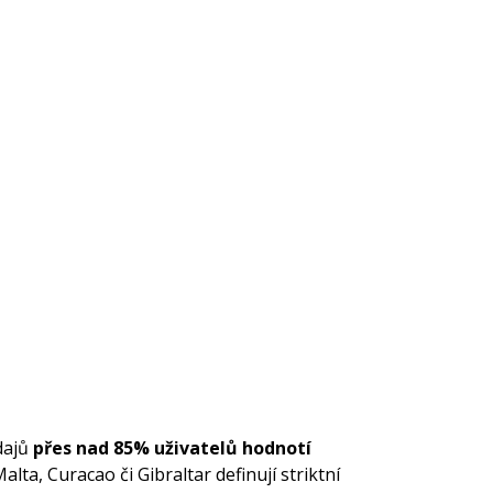
údajů
přes nad 85% uživatelů hodnotí
a, Curacao či Gibraltar definují striktní