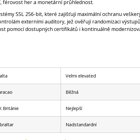
, férovost her a monetární průhlednost.
émy SSL 256-bit, které zajišťují maximální ochranu veškerý
ntrolám externími auditory, jež ověřují randomizaci výstup
t pomocí dostupných certifikátů i kontinuálně modernizo
alta
Velmi elevated
uracao
Běžná
 Británie
Nejlepší
braltar
Nadstandardní