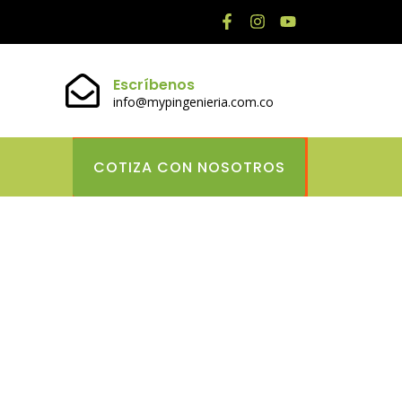
Escríbenos
info@mypingenieria.com.co
COTIZA CON NOSOTROS
casin: