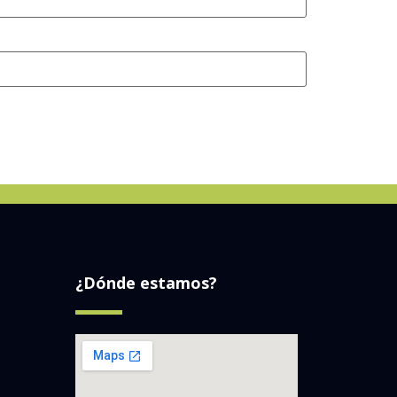
¿Dónde estamos?