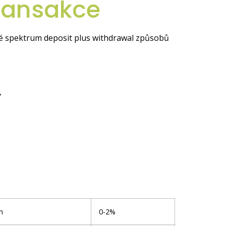
transakce
hlé spektrum deposit plus withdrawal způsobů
y
n
0-2%