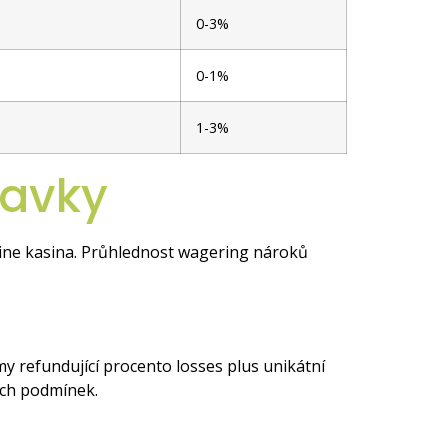
0-3%
0-1%
1-3%
davky
line kasina. Průhlednost wagering nároků
refundující procento losses plus unikátní
ých podmínek.