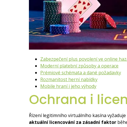
Zabezpečení plus povolení ve online ha
Moderní platební způsoby a operace
Prémiové schémata a dané požadavky
Rozmanitost herní nabídky
Mobile hraní i jeho výhody
Ochrana i lice
Řízení legitimního virtuálního kasína vyžaduje 
aktuální licencování za zásadní faktor
během