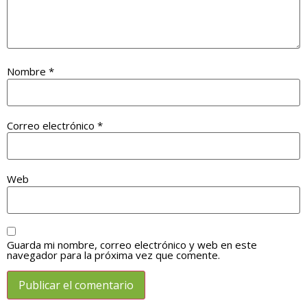
Nombre
*
Correo electrónico
*
Web
Guarda mi nombre, correo electrónico y web en este
navegador para la próxima vez que comente.