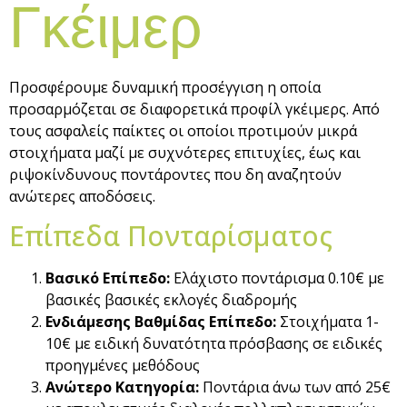
Γκέιμερ
Προσφέρουμε δυναμική προσέγγιση η οποία
προσαρμόζεται σε διαφορετικά προφίλ γκέιμερς. Από
τους ασφαλείς παίκτες οι οποίοι προτιμούν μικρά
στοιχήματα μαζί με συχνότερες επιτυχίες, έως και
ριψοκίνδυνους ποντάροντες που δη αναζητούν
ανώτερες αποδόσεις.
Επίπεδα Πονταρίσματος
Βασικό Επίπεδο:
Ελάχιστο ποντάρισμα 0.10€ με
βασικές βασικές εκλογές διαδρομής
Ενδιάμεσης Βαθμίδας Επίπεδο:
Στοιχήματα 1-
10€ με ειδική δυνατότητα πρόσβασης σε ειδικές
προηγμένες μεθόδους
Ανώτερο Κατηγορία:
Ποντάρια άνω των από 25€