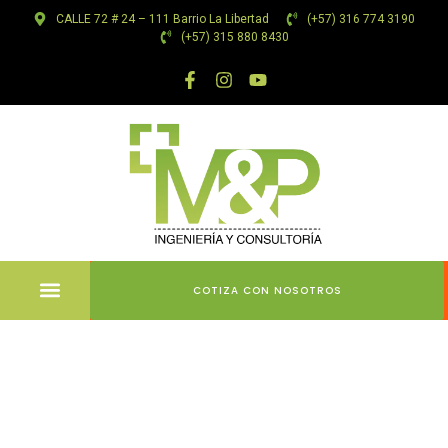
CALLE 72 # 24 – 111 Barrio La Libertad
(+57) 316 774 3190
(+57) 315 880 8430
COTIZA CON NOSOTROS
Κότα Δρόμος:
Το