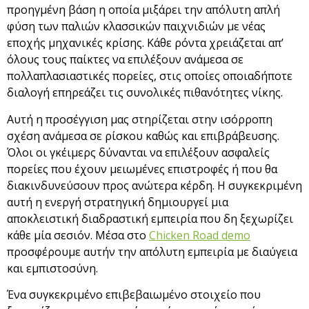
προηγμένη βάση η οποία μιξάρει την απόλυτη απλή
φύση των παλιών κλασσικών παιχνιδιών με νέας
εποχής μηχανικές κρίσης. Κάθε ρόντα χρειάζεται απ’
όλους τους παίκτες να επιλέξουν ανάμεσα σε
πολλαπλασιαστικές πορείες, στις οποίες οποιαδήποτε
διαλογή επηρεάζει τις συνολικές πιθανότητες νίκης.
Αυτή η προσέγγιση μας στηρίζεται στην ισόρροπη
σχέση ανάμεσα σε ρίσκου καθώς και επιβράβευσης.
Όλοι οι γκέιμερς δύνανται να επιλέξουν ασφαλείς
πορείες που έχουν μειωμένες επιστροφές ή που θα
διακινδυνεύσουν προς ανώτερα κέρδη. Η συγκεκριμένη
αυτή η ενεργή στρατηγική δημιουργεί μια
αποκλειστική διαδραστική εμπειρία που δη ξεχωρίζει
κάθε μία σεσιόν. Μέσα στο
Chicken Road demo
προσφέρουμε αυτήν την απόλυτη εμπειρία με διαύγεια
και εμπιστοσύνη.
Ένα συγκεκριμένο επιβεβαιωμένο στοιχείο που