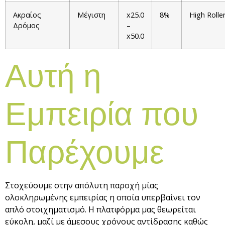
Ακραίος
Μέγιστη
x25.0
8%
High Rolle
Δρόμος
–
x50.0
Αυτή η
Εμπειρία που
Παρέχουμε
Στοχεύουμε στην απόλυτη παροχή μίας
ολοκληρωμένης εμπειρίας η οποία υπερβαίνει τον
απλό στοιχηματισμό. Η πλατφόρμα μας θεωρείται
εύκολη, μαζί με άμεσους χρόνους αντίδρασης καθώς