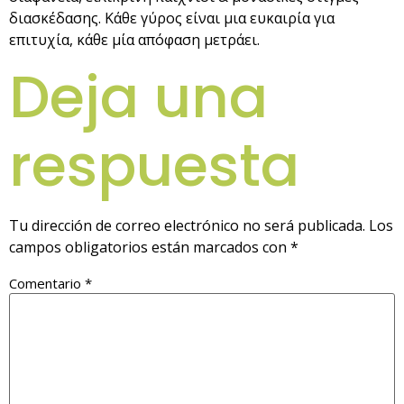
διασκέδασης. Κάθε γύρος είναι μια ευκαιρία για
επιτυχία, κάθε μία απόφαση μετράει.
Deja una
respuesta
Tu dirección de correo electrónico no será publicada.
Los
campos obligatorios están marcados con
*
Comentario
*