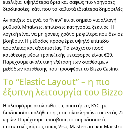
ευελιξία, υψηλότερα όρια και σαφώς πιο γρήγορες
διαδικασίες, κάτι που το καθιστά ιδιαίτερα δημοφιλές.
Αν παίζεις συχνά, το “New” είναι σημείο για αλλαγή
ρυθμού. Μπαίνεις, επιλέγεις κατηγορία, ξεκινάς. Η
λογική είναι να μη χάνεις χρόνο με φίλτρα που δεν σε
βοηθούν. Η μέθοδος προσφέρει υψηλό επίπεδο
ασφάλειας και αξιοπιστίας. Το ελάχιστο ποσό
κατάθεσης μέσω τραπεζικής μεταφοράς είναι €20.
Παρέχουμε αναλυτική εξέταση των διαθέσιμων
μεθόδων κατάθεσης που προσφέρει το Bizzo Casino.
Το “Elastic Layout” – η πιο
έξυπνη λειτουργία του Bizzo
Η πλατφόρμα ακολουθεί τις απαιτήσεις KYC, με
διαδικασία επαλήθευσης που ολοκληρώνεται εντός 72
ωρών. Παρέχουμε πρόσβαση σε παραδοσιακές
πιστωτικές κάρτες όπως Visa, Mastercard και Maestro