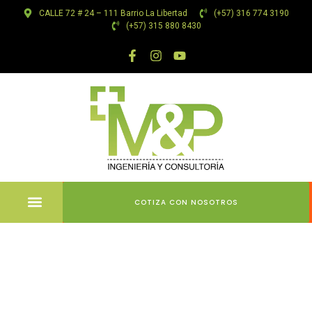
CALLE 72 # 24 – 111 Barrio La Libertad
(+57) 316 774 3190
(+57) 315 880 8430
COTIZA CON NOSOTROS
Live καζίνο &
κορυφαία