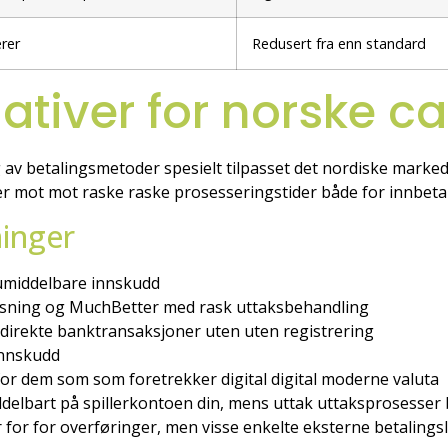
erer
Redusert fra enn standard
ativer for norske ca
g av betalingsmetoder spesielt tilpasset det nordiske marke
er mot mot raske raske prosesseringstider både for innbetal
ninger
umiddelbare innskudd
 løsning og MuchBetter med rask uttaksbehandling
 direkte banktransaksjoner uten uten registrering
innskudd
for dem som som foretrekker digital digital moderne valuta
iddelbart på spillerkontoen din, mens uttak uttaksprosesse
r for for overføringer, men visse enkelte eksterne betalin