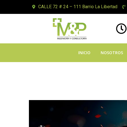
CALLE 72 # 24 – 111 Barrio La Libertad
INICIO
NOSOTROS
Lizaro Casino –
gaming, kampa