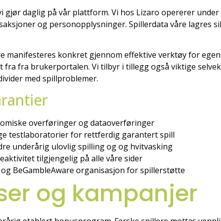
t vi gjør daglig på vår plattform. Vi hos Lizaro opererer und
nsaksjoner og personopplysninger. Spillerdata våre lagres s
llere manifesteres konkret gjennom effektive verktøy for eg
rt fra fra brukerportalen. Vi tilbyr i tillegg også viktige s
ivider med spillproblemer.
arantier
nomiske overføringer og dataoverføringer
testlaboratorier for rettferdig garantert spill
ndre underårig ulovlig spilling og og hvitvasking
eaktivitet tilgjengelig på alle våre sider
og BeGambleAware organisasjon for spillerstøtte
ser og kampanjer