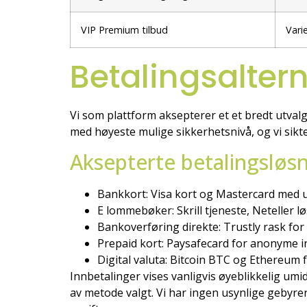
VIP Premium tilbud
Vari
Betalingsaltern
Vi som plattform aksepterer et et bredt utval
med høyeste mulige sikkerhetsnivå, og vi sikt
Aksepterte betalingsløs
Bankkort: Visa kort og Mastercard med 
E lommebøker: Skrill tjeneste, Neteller
Bankoverføring direkte: Trustly rask for
Prepaid kort: Paysafecard for anonyme 
Digital valuta: Bitcoin BTC og Ethereum 
Innbetalinger vises vanligvis øyeblikkelig um
av metode valgt. Vi har ingen usynlige gebyre