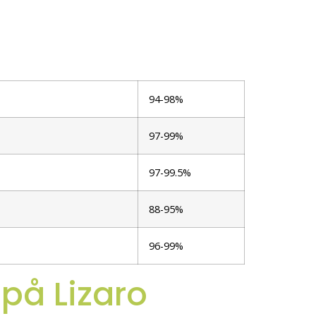
94-98%
97-99%
97-99.5%
88-95%
96-99%
på Lizaro