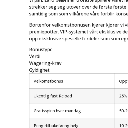
Vi på Lizaro belønner trofaste spillere via e
strekker seg seg utover over de første første 
samtidig som som vilkårene våre forblir kons
Bortenfor velkomstbonusen kjører kjører vi v
premiepotter. VIP-systemet vårt eksklusive dele
opp eksklusive spesielle fordeler som som eg
Bonustype
Verdi
Wagering-krav
Gyldighet
Velkomstbonus
Oppt
Ukentlig fast Reload
25% 
Gratisspinn hver mandag
50-2
Pengetilbakeføring helg
10-2