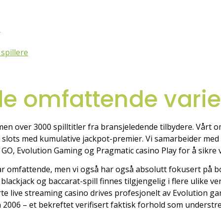
o
spillere
e omfattende varier
n over 3000 spilltitler fra bransjeledende tilbydere. Vårt o
deo slots med kumulative jackpot-premier. Vi samarbeider m
GO, Evolution Gaming og Pragmatic casino Play for å sikre 
år omfattende, men vi også har også absolutt fokusert på b
lackjack og baccarat-spill finnes tilgjengelig i flere ulike v
serte live streaming casino drives profesjonelt av Evolution
n 2006 – et bekreftet verifisert faktisk forhold som underst