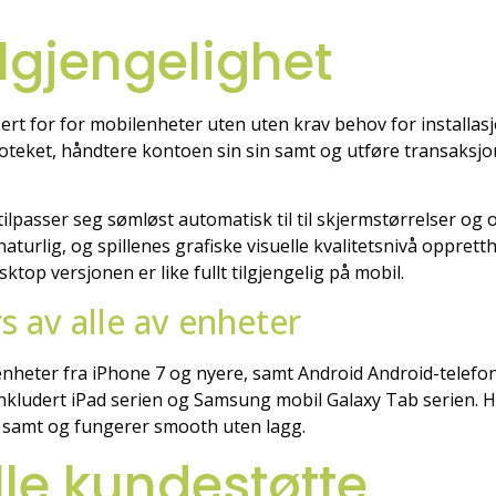
ilgjengelighet
ert for for mobilenheter uten uten krav behov for installas
iblioteket, håndtere kontoen sin sin samt og utføre transaksj
ilpasser seg sømløst automatisk til til skjermstørrelser og
naturlig, og spillenes grafiske visuelle kvalitetsnivå opprett
ktop versjonen er like fullt tilgjengelig på mobil.
s av alle av enheter
enheter fra iPhone 7 og nyere, samt Android Android-telefon
t, inkludert iPad serien og Samsung mobil Galaxy Tab serie
askt samt og fungerer smooth uten lagg.
lle kundestøtte