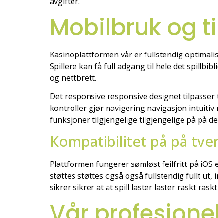
avgifter.
Mobilbruk og t
Kasinoplattformen vår er fullstendig optimalis
Spillere kan få full adgang til hele det spillb
og nettbrett.
Det responsive responsive designet tilpasser t
kontroller gjør navigering navigasjon intuitiv 
funksjoner tilgjengelige tilgjengelige på på des
Kompatibilitet på på tver
Plattformen fungerer sømløst feilfritt på iOS 
støttes støttes også også fullstendig fullt u
sikrer sikrer at at spill laster laster raskt r
Vår profesjone