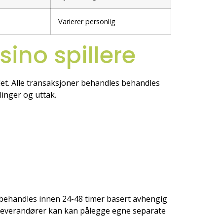
Varierer personlig
sino spillere
det. Alle transaksjoner behandles behandles
inger og uttak.
r behandles innen 24-48 timer basert avhengig
gsleverandører kan kan pålegge egne separate