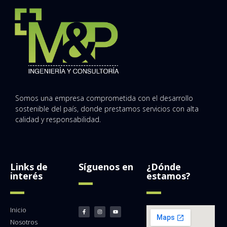
Somos una empresa comprometida con el desarrollo
sostenible del país, donde prestamos servicios con alta
calidad y responsabilidad.
Links de
Síguenos en
¿Dónde
interés
estamos?
Inicio
Nosotros