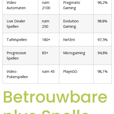
Video
ruim
Pragmatic
96,2%
Automaten
2100
Gaming
Live Dealer
ruim
Evolution
98.8%
Spellen
250
Gaming
Tafelspellen
180+
NetEnt
97,5%
Progressive
85+
Microgaming
94,8%
Spellen
Video-
ruim 45
PlaynGO
98,1%
Pokerspellen
Betrouwbare