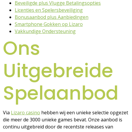
Beveiligde plus Vlugge Betalingsopties
Licenties en Spelersbeveiliging
Bonusaanbod plus Aanbiedingen
Smartphone Gokken op Lizaro
Vakkundige Ondersteuning
Ons
Uitgebreide
Spelaanbod
Via
Lizaro casino
hebben wij een unieke selectie opgezet
die meer de 3000 unieke games bevat. Onze aanbod is
continu uitgebreid door de recentste releases van