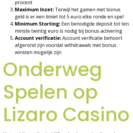
procent
Maximum Inzet:
Terwijl het gamen met bonus
geld is er een limiet tot 5 euro elke ronde en spel
Minimum Storting:
Een benodigde deposit tot ten
minste twintig euro is nodig bij bonus activering
Account verificatie:
Account verificatie behoort
afgerond zijn voordat withdrawals met bonus
winsten mogelijk zijn
Onderweg
Spelen op
Lizaro Casino