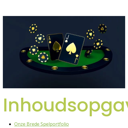
Gokentertai
Inhoudsopga
Onze Brede Spelportfolio