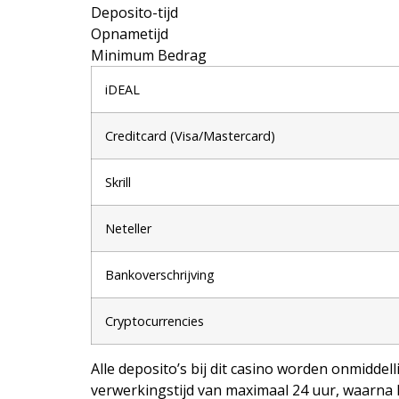
Deposito-tijd
Opnametijd
Minimum Bedrag
iDEAL
Creditcard (Visa/Mastercard)
Skrill
Neteller
Bankoverschrijving
Cryptocurrencies
Alle deposito’s bij dit casino worden onmidd
verwerkingstijd van maximaal 24 uur, waarna 