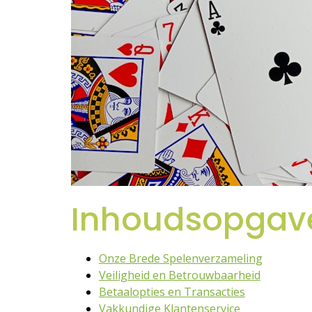
Inhoudsopgav
Onze Brede Spelenverzameling
Veiligheid en Betrouwbaarheid
Betaalopties en Transacties
Vakkundige Klantenservice