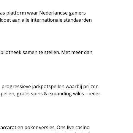
eklas platform waar Nederlandse gamers
oet aan alle internationale standaarden.
liotheek samen te stellen. Met meer dan
progressieve jackpotspellen waarbij prijzen
ellen, gratis spins & expanding wilds – ieder
accarat en poker versies. Ons live casino