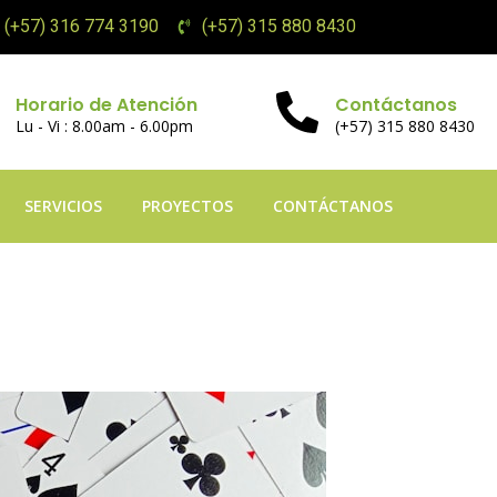
(+57) 316 774 3190
(+57) 315 880 8430
Horario de Atención
Contáctanos
Lu - Vi : 8.00am - 6.00pm
(+57) 315 880 8430
SERVICIOS
PROYECTOS
CONTÁCTANOS
no: Uw Ultieme Be
tuele Speelvermaak