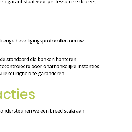
een garant staat voor professionele dealers,
 strenge beveiligingsprotocollen om uw
lfde standaard die banken hanteren
gecontroleerd door onafhankelijke instanties
illekeurigheid te garanderen
cties
m ondersteunen we een breed scala aan