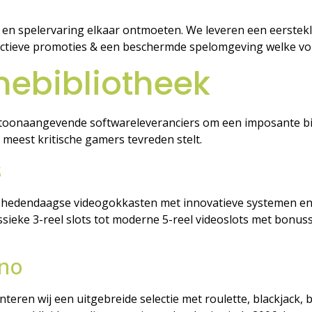
it en spelervaring elkaar ontmoeten. We leveren een eerst
tieve promoties & een beschermde spelomgeving welke vold
ebibliotheek
toonaangevende softwareleveranciers om een imposante bib
de meest kritische gamers tevreden stelt.
s
, hedendaagse videogokkasten met innovatieve systemen en 
sieke 3-reel slots tot moderne 5-reel videoslots met bonussp
ino
eren wij een uitgebreide selectie met roulette, blackjack, b