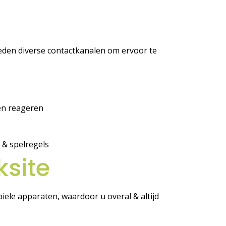
ieden diverse contactkanalen om ervoor te
en reageren
& spelregels
site
iele apparaten, waardoor u overal & altijd