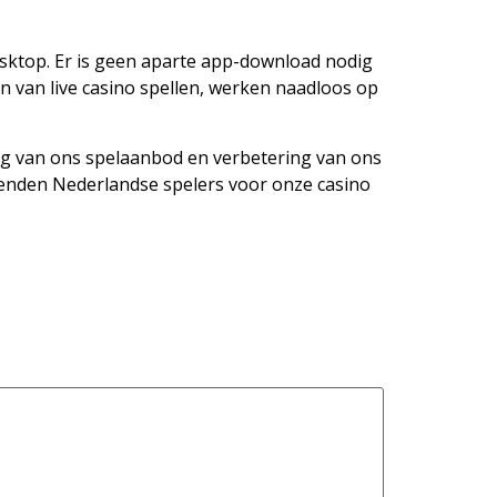
desktop. Er is geen aparte app-download nodig
n van live casino spellen, werken naadloos op
ding van ons spelaanbod en verbetering van ons
zenden Nederlandse spelers voor onze casino