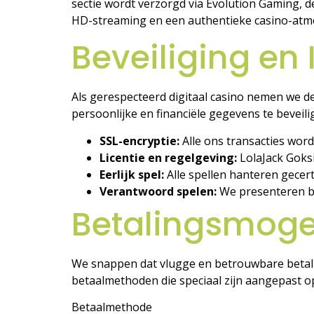
sectie wordt verzorgd via Evolution Gaming, d
HD-streaming en een authentieke casino-atm
Beveiliging en I
Als gerespecteerd digitaal casino nemen we de
persoonlijke en financiële gegevens te beveili
SSL-encryptie:
Alle ons transacties wor
Licentie en regelgeving:
LolaJack Goksi
Eerlijk spel:
Alle spellen hanteren gece
Verantwoord spelen:
We presenteren bre
Betalingsmogel
We snappen dat vlugge en betrouwbare betali
betaalmethoden die speciaal zijn aangepast o
Betaalmethode