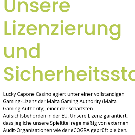
Unsere
Lizenzierung
und
Sicherheitss
Lucky Capone Casino agiert unter einer vollständigen
Gaming-Lizenz der Malta Gaming Authority (Malta
Gaming Authority), einer der schärfsten
Aufsichtsbehörden in der EU. Unsere Lizenz garantiert,
dass jegliche unsere Spieltitel regelmäßig von externen
Audit-Organisationen wie der eCOGRA geprüft bleiben.