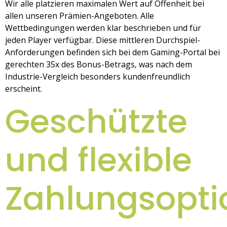
Wir alle platzieren maximalen Wert auf Offenheit bei
allen unseren Prämien-Angeboten. Alle
Wettbedingungen werden klar beschrieben und für
jeden Player verfügbar. Diese mittleren Durchspiel-
Anforderungen befinden sich bei dem Gaming-Portal bei
gerechten 35x des Bonus-Betrags, was nach dem
Industrie-Vergleich besonders kundenfreundlich
erscheint.
Geschützte
und flexible
Zahlungsopti