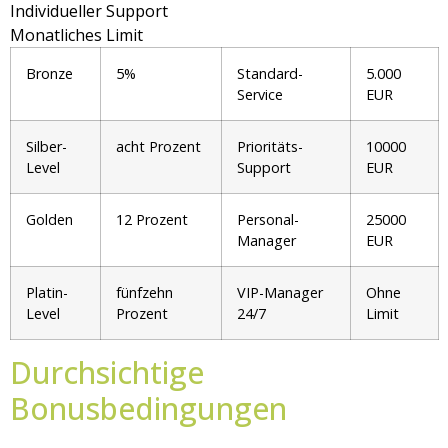
Individueller Support
Monatliches Limit
Bronze
5%
Standard-
5.000
Service
EUR
Silber-
acht Prozent
Prioritäts-
10000
Level
Support
EUR
Golden
12 Prozent
Personal-
25000
Manager
EUR
Platin-
fünfzehn
VIP-Manager
Ohne
Level
Prozent
24/7
Limit
Durchsichtige
Bonusbedingungen