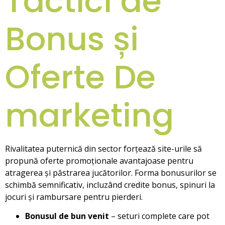
Tactici de
Bonus și
Oferte De
marketing
Rivalitatea puternică din sector forțează site-urile să
propună oferte promoționale avantajoase pentru
atragerea și păstrarea jucătorilor. Forma bonusurilor se
schimbă semnificativ, incluzând credite bonus, spinuri la
jocuri și rambursare pentru pierderi.
Bonusul de bun venit
– seturi complete care pot