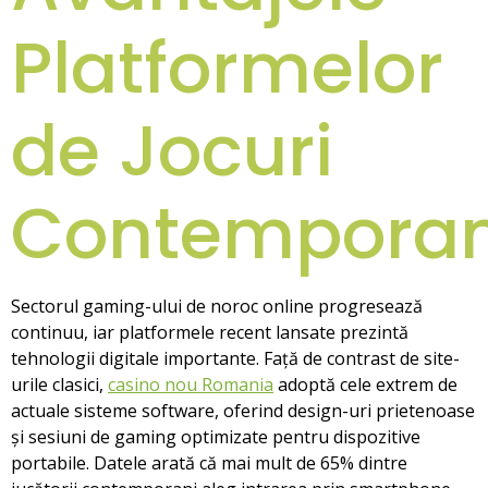
Platformelor
de Jocuri
Contempora
Sectorul gaming-ului de noroc online progresează
continuu, iar platformele recent lansate prezintă
tehnologii digitale importante. Față de contrast de site-
urile clasici,
casino nou Romania
adoptă cele extrem de
actuale sisteme software, oferind design-uri prietenoase
și sesiuni de gaming optimizate pentru dispozitive
portabile. Datele arată că mai mult de 65% dintre