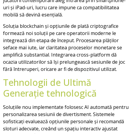
jucătorii contemporani aleg intrarea prin smartphone-
uri și iPad-uri, lucru care impune ca compatibilitatea
mobilă să devină esențială.
Soluția blockchain și opțiunile de plată criptografice
formează noi soluții pe care operatorii moderne le
integrează din etapa de început. Procesarea plăților
seface mai iute, iar claritatea proceselor monetare se
amplifică substantial. Integrarea cross-platform dă
ocazia utilizatorilor să își prelungească sesiunile de joc
fără întreruperi, oricare ar fi de dispozitivul utilizat.
Tehnologii de Ultimă
Generație tehnologică
Soluțiile nou implementate folosesc AI automată pentru
personalizarea sesiunii de divertisment. Sistemele
sofisticați evaluează opțiunile personale și recomandă
sloturi adecvate, creând un spațiu interactiv ajustat