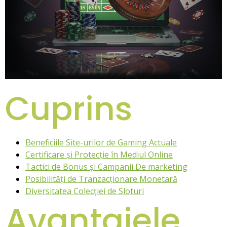
Cuprins
Beneficiile Site-urilor de Gaming Actuale
Certificare și Protecție în Mediul Online
Tactici de Bonus și Campanii De marketing
Posibilități de Tranzacționare Monetară
Diversitatea Colecției de Sloturi
Avantajele