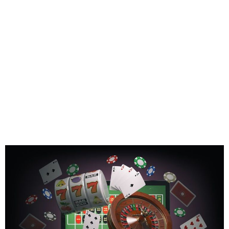
Trebuie să
Cunoști
Înainte de a
Paria