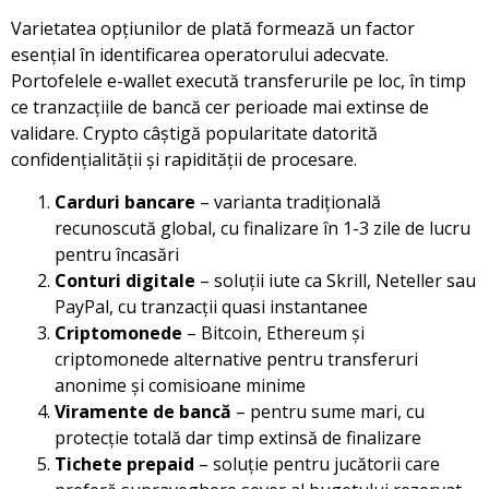
Varietatea opțiunilor de plată formează un factor
esențial în identificarea operatorului adecvate.
Portofelele e-wallet execută transferurile pe loc, în timp
ce tranzacțiile de bancă cer perioade mai extinse de
validare. Crypto câștigă popularitate datorită
confidențialității și rapidității de procesare.
Carduri bancare
– varianta tradițională
recunoscută global, cu finalizare în 1-3 zile de lucru
pentru încasări
Conturi digitale
– soluții iute ca Skrill, Neteller sau
PayPal, cu tranzacții quasi instantanee
Criptomonede
– Bitcoin, Ethereum și
criptomonede alternative pentru transferuri
anonime și comisioane minime
Viramente de bancă
– pentru sume mari, cu
protecție totală dar timp extinsă de finalizare
Tichete prepaid
– soluție pentru jucătorii care