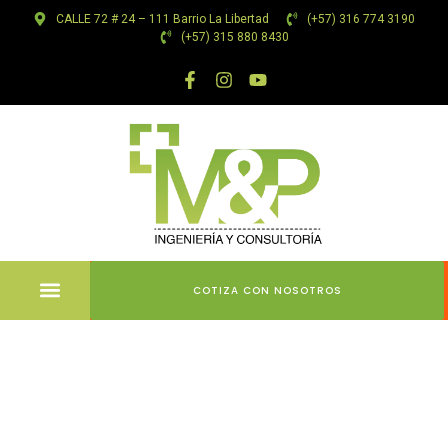
CALLE 72 # 24 – 111 Barrio La Libertad
(+57) 316 774 3190
(+57) 315 880 8430
COTIZA CON NOSOTROS
Manual
Detaliat