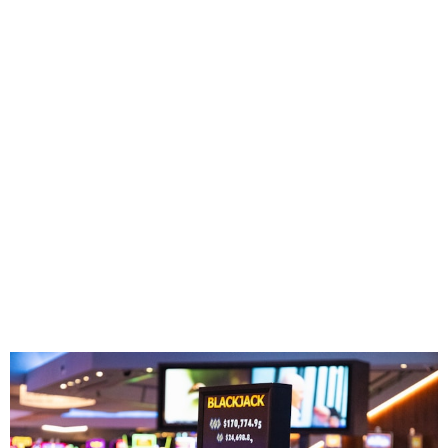
pentru
Platforme
Noi: Șanse și
Beneficii