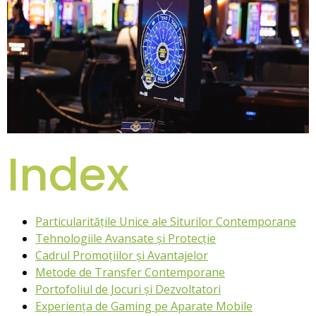
Index
Particularitățile Unice ale Siturilor Contemporane
Tehnologiile Avansate și Protecție
Cadrul Promoțiilor și Avantajelor
Metode de Transfer Contemporane
Portofoliul de Jocuri și Dezvoltatori
Experiența de Gaming pe Aparate Mobile