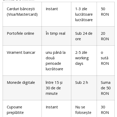
Carduri băncești
Instant
1-3 zile
50
(Visa/Mastercard)
lucrătoare
RON
lucrătoare
Portofele online
În timp real
Sub 24 de
20
ore
RON
Virament bancar
unu până la
2-5 zile
o
două
working
sută
perioade
days
RON
lucrătoare
Monede digitale
între 15 și
Sub 2 h
Suma
30 de de
de 50
minute
RON
Cupoane
Instant
Nu se
30
preplătite
folosește
RON