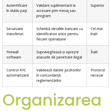
Autentificare
Validare suplimentară la
Superior
în dublu pași
accesare prin mesaj sau
program
Securizare
Schimbă detaliile bancare cu
Cel mai
transferuri
identificatori unice pentru
înalt
fiecare operațiune
Firewall
Supraveghează și oprește
Înalt
software
atacurile de penetrare ilegal
Control KYC
Validează datele jucătorilor
Protocol
automatizată
în concordanță
necesar
reglementărilor
Organizarea