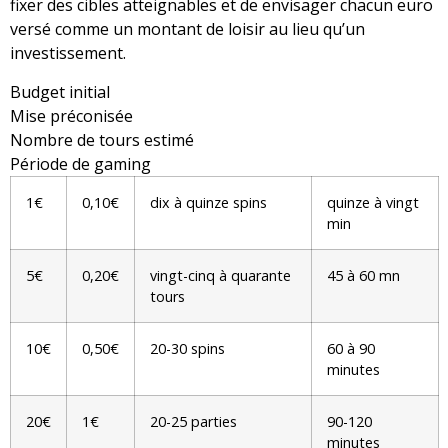
fixer des cibles atteignables et de envisager chacun euro
versé comme un montant de loisir au lieu qu’un
investissement.
Budget initial
Mise préconisée
Nombre de tours estimé
Période de gaming
1€
0,10€
dix à quinze spins
quinze à vingt
min
5€
0,20€
vingt-cinq à quarante
45 à 60 mn
tours
10€
0,50€
20-30 spins
60 à 90
minutes
20€
1€
20-25 parties
90-120
minutes