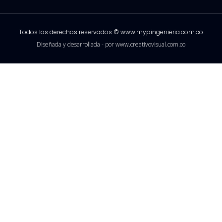
Todos los derechos reservados © www.mypingenieria.com.co
DIseñada y desarrollada - por www.creativovisual.com.co