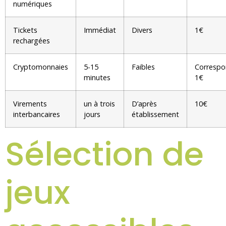
numériques
Tickets
Immédiat
Divers
1€
rechargées
Cryptomonnaies
5-15
Faibles
Correspo
minutes
1€
Virements
un à trois
D’après
10€
interbancaires
jours
établissement
Sélection de
jeux