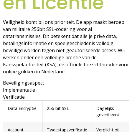
en Licentie
Veiligheid komt bij ons prioriteit. De app maakt beroep
van militaire 256bit SSL-codering voor al
datatransmissies. Dit betekent dat alle je privé data,
betalingsinformatie en speelgeschiedenis volledig
beveiligd worden tegen niet-geautoriseerde access. Wij
werken onder een volledige licentie van de
Kansspelautoriteit (KSA), de officiële toezichthouder voor
online gokken in Nederland.
Beveiligingsaspect
Implementatie
Verificatie
Data Encryptie
256-bit SSL
Dagelijks
geverifieerd
Account
Tweestapsverificatie
Verplicht bij