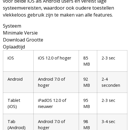
voor beide iOS als Android users en vereist lage
systeemvereisten, waardoor ook oudere toestellen
vlekkeloos gebruik zijn te maken van alle features.
Systeem
Minimale Versie
Download Grootte
Oplaadtijd
iOS
iOS 12.0 of hoger
85
2-3 sec
MB
Android
Android 7.0 of
92
2-4
hoger
MB
seconden
Tablet
iPadOS 12.0 of
95
2-3 sec
(iOS)
nieuwer
MB
Tab
Android 7.0 of
98
3-4 sec
(Android)
hoger
MB