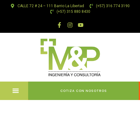
CALLE 72 # 24 – 111 Barrio La Libertad
(+57) 316 774 3190
(+57) 315 880 8430
COTIZA CON NOSOTROS
Megabet
App: Jouw