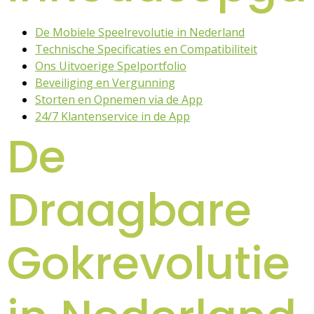
De Mobiele Speelrevolutie in Nederland
Technische Specificaties en Compatibiliteit
Ons Uitvoerige Spelportfolio
Beveiliging en Vergunning
Storten en Opnemen via de App
24/7 Klantenservice in de App
De
Draagbare
Gokrevolutie