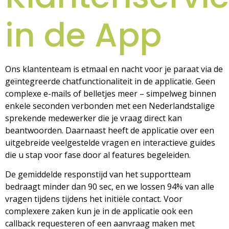
in de App
Ons klantenteam is etmaal en nacht voor je paraat via de
geïntegreerde chatfunctionaliteit in de applicatie. Geen
complexe e-mails of belletjes meer – simpelweg binnen
enkele seconden verbonden met een Nederlandstalige
sprekende medewerker die je vraag direct kan
beantwoorden. Daarnaast heeft de applicatie over een
uitgebreide veelgestelde vragen en interactieve guides
die u stap voor fase door al features begeleiden.
De gemiddelde responstijd van het supportteam
bedraagt minder dan 90 sec, en we lossen 94% van alle
vragen tijdens tijdens het initiële contact. Voor
complexere zaken kun je in de applicatie ook een
callback requesteren of een aanvraag maken met