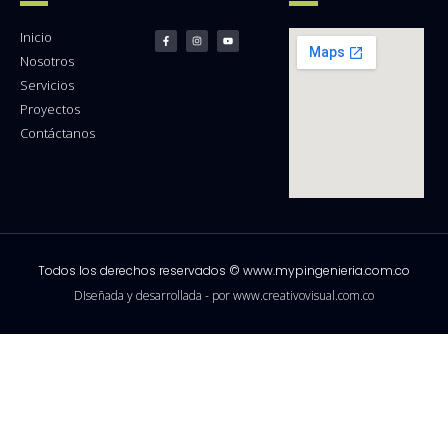
Inicio
Nosotros
Servicios
Proyectos
Contáctanos
Todos los derechos reservados © www.mypingenieria.com.co
DIseñada y desarrollada - por www.creativovisual.com.co