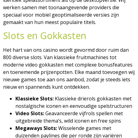
werken samen met toonaangevende providers die
speciaal voor mobiel geoptimaliseerde versies zijn
gemaakt van hun meest populaire titels.
Slots en Gokkasten
Het hart van ons casino wordt gevormd door ruim dan
800 diverse slots. Van klassieke fruitmachines tot
moderne video gokkasten met complexe bonusfeatures
en toenemende prijzenpotten. Elke maand toevoegen wij
nieuwe games toe aan ons aanbod, zodat je steeds iets
nieuw en spannends kunt ontdekken.
Klassieke Slots:
Klassieke drierols gokkasten met
nostalgische iconen en eenvoudige spelstructuren
Video Slots:
Geavanceerde vijfrols spellen met
uitgebreide thema’s, wild iconen en free spins
Megaways Slots:
Wisselende games met
duizenden paylines die per ronde zijn variëren