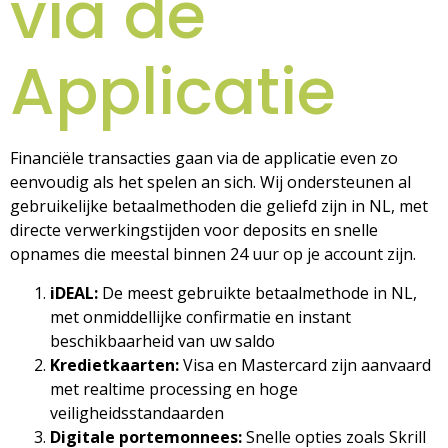
via de
Applicatie
Financiële transacties gaan via de applicatie even zo
eenvoudig als het spelen an sich. Wij ondersteunen al
gebruikelijke betaalmethoden die geliefd zijn in NL, met
directe verwerkingstijden voor deposits en snelle
opnames die meestal binnen 24 uur op je account zijn.
iDEAL:
De meest gebruikte betaalmethode in NL,
met onmiddellijke confirmatie en instant
beschikbaarheid van uw saldo
Kredietkaarten:
Visa en Mastercard zijn aanvaard
met realtime processing en hoge
veiligheidsstandaarden
Digitale portemonnees:
Snelle opties zoals Skrill