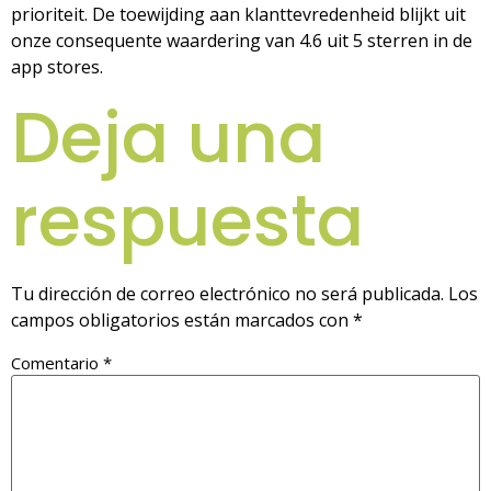
prioriteit. De toewijding aan klanttevredenheid blijkt uit
onze consequente waardering van 4.6 uit 5 sterren in de
app stores.
Deja una
respuesta
Tu dirección de correo electrónico no será publicada.
Los
campos obligatorios están marcados con
*
Comentario
*