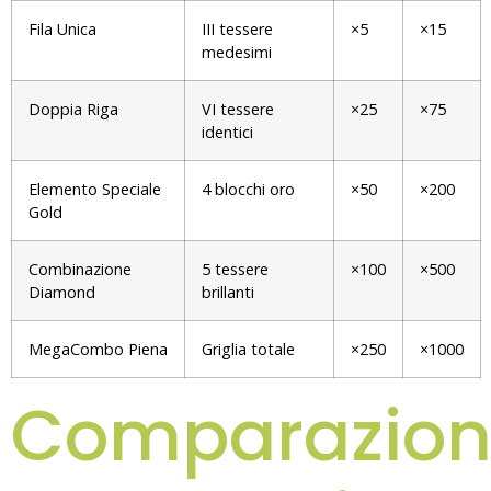
Fila Unica
III tessere
×5
×15
medesimi
Doppia Riga
VI tessere
×25
×75
identici
Elemento Speciale
4 blocchi oro
×50
×200
Gold
Combinazione
5 tessere
×100
×500
Diamond
brillanti
MegaCombo Piena
Griglia totale
×250
×1000
Comparazio