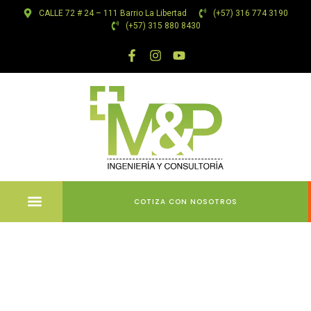
CALLE 72 # 24 – 111 Barrio La Libertad
(+57) 316 774 3190
(+57) 315 880 8430
COTIZA CON NOSOTROS
MegaBlock:
L’ultima