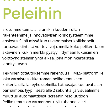
Peleihin
Erotumme toimialalla uniikin kuuden rullan
rakenteemme ja innovatiivisen lohkosysteemimme
ansiosta. Siinä missä kun tavanomaiset kolikkopelit
tarjoavat kiinteitä voittoviivoja, meillä koko pelikenttä on
aktiivinen. Kukin merkki pystyy liittymään lukuisiin eri
voittoyhdistelmiin yhtä aikaa, joka moninkertaistaa
jännitystason.
Tekninen toteutuksemme rakentuu HTML5-platformille,
joka varmistaa kitkattoman pelikokemuksen
kaikenlaisilla laiteyhdistelmillä. Latausajat kuuluvat alan
parhaimpia, tyypillisesti alle 2 sekuntia, ja visuaalimme
muuttuu automaattisesti screenin resoluutioon.
Pelikokemus on varmennettu yli tuhannella eri