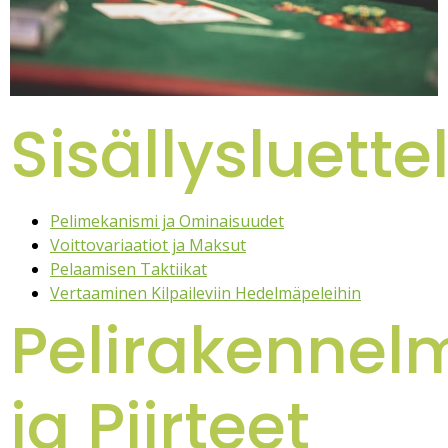
Sisällysluette
Pelimekanismi ja Ominaisuudet
Voittovariaatiot ja Maksut
Pelaamisen Taktiikat
Vertaaminen Kilpaileviin Hedelmäpeleihin
Pelirakennel
ja Piirteet