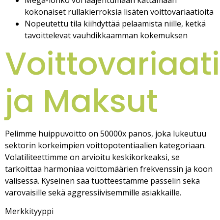
Mega-lohko voi laajentumaan kattamaan
kokonaiset rullakierroksia lisäten voittovariaatioita
Nopeutettu tila kiihdyttää pelaamista niille, ketkä
tavoittelevat vauhdikkaamman kokemuksen
Voittovariaat
ja Maksut
Pelimme huippuvoitto on 50000x panos, joka lukeutuu
sektorin korkeimpien voittopotentiaalien kategoriaan.
Volatiliteettimme on arvioitu keskikorkeaksi, se
tarkoittaa harmoniaa voittomäärien frekvenssin ja koon
välisessä. Kyseinen saa tuotteestamme passelin sekä
varovaisille sekä aggressiivisemmille asiakkaille.
Merkkityyppi