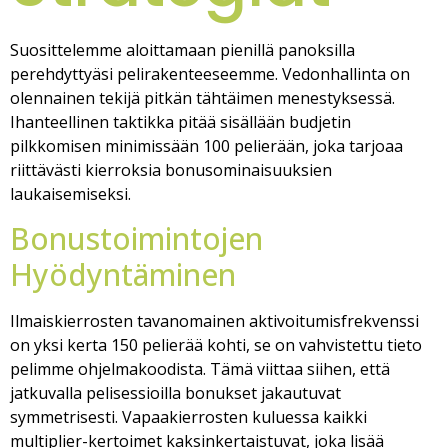
Suosittelemme aloittamaan pienillä panoksilla
perehdyttyäsi pelirakenteeseemme. Vedonhallinta on
olennainen tekijä pitkän tähtäimen menestyksessä.
Ihanteellinen taktikka pitää sisällään budjetin
pilkkomisen minimissään 100 pelierään, joka tarjoaa
riittävästi kierroksia bonusominaisuuksien
laukaisemiseksi.
Bonustoimintojen
Hyödyntäminen
Ilmaiskierrosten tavanomainen aktivoitumisfrekvenssi
on yksi kerta 150 pelierää kohti, se on vahvistettu tieto
pelimme ohjelmakoodista. Tämä viittaa siihen, että
jatkuvalla pelisessioilla bonukset jakautuvat
symmetrisesti. Vapaakierrosten kuluessa kaikki
multiplier-kertoimet kaksinkertaistuvat, joka lisää