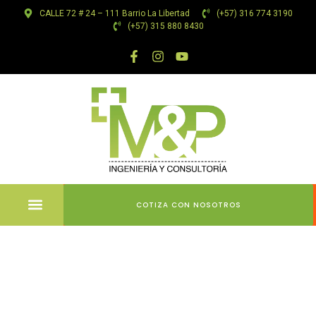
CALLE 72 # 24 – 111 Barrio La Libertad
(+57) 316 774 3190
(+57) 315 880 8430
COTIZA CON NOSOTROS
MegaBlock:
Pelin