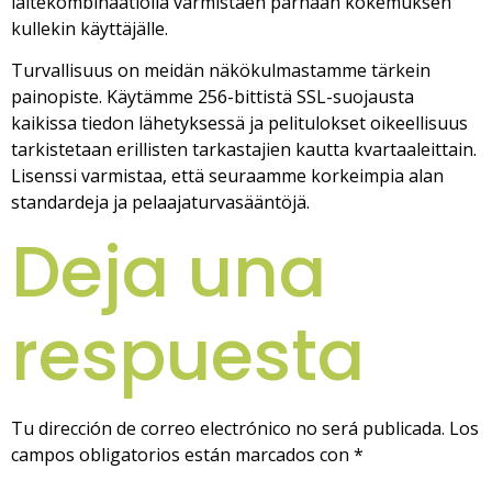
laitekombinaatiolla varmistaen parhaan kokemuksen
kullekin käyttäjälle.
Turvallisuus on meidän näkökulmastamme tärkein
painopiste. Käytämme 256-bittistä SSL-suojausta
kaikissa tiedon lähetyksessä ja pelitulokset oikeellisuus
tarkistetaan erillisten tarkastajien kautta kvartaaleittain.
Lisenssi varmistaa, että seuraamme korkeimpia alan
standardeja ja pelaajaturvasääntöjä.
Deja una
respuesta
Tu dirección de correo electrónico no será publicada.
Los
campos obligatorios están marcados con
*