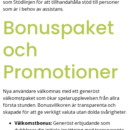
som Stödlinjen för att tillhandahålla stöd till personer
som är i behov av assistans.
Bonuspaket
och
Promotioner
Nya användare välkomnas med ett generöst
välkomstpaket som ökar spelarupplevelsen från allra
första stunden. Bonusvillkoren är transparenta och
skapade för att ge verkligt valuta utan dolda svårigheter.
Välkomstbonus:
Generöst erbjudande som