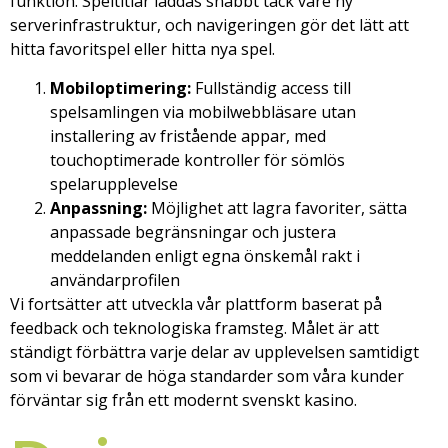
funktion. Speltitlar laddas snabbt tack vare ny
serverinfrastruktur, och navigeringen gör det lätt att
hitta favoritspel eller hitta nya spel.
Mobiloptimering:
Fullständig access till
spelsamlingen via mobilwebbläsare utan
installering av fristående appar, med
touchoptimerade kontroller för sömlös
spelarupplevelse
Anpassning:
Möjlighet att lagra favoriter, sätta
anpassade begränsningar och justera
meddelanden enligt egna önskemål rakt i
användarprofilen
Vi fortsätter att utveckla vår plattform baserat på
feedback och teknologiska framsteg. Målet är att
ständigt förbättra varje delar av upplevelsen samtidigt
som vi bevarar de höga standarder som våra kunder
förväntar sig från ett modernt svenskt kasino.