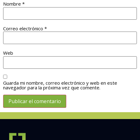
Nombre
*
Correo electrónico
*
Web
Guarda mi nombre, correo electrónico y web en este
navegador para la próxima vez que comente.