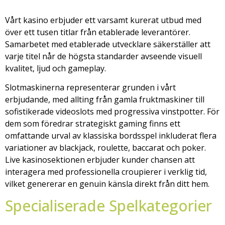
Vårt kasino erbjuder ett varsamt kurerat utbud med
över ett tusen titlar från etablerade leverantörer.
Samarbetet med etablerade utvecklare säkerställer att
varje titel når de högsta standarder avseende visuell
kvalitet, ljud och gameplay.
Slotmaskinerna representerar grunden i vårt
erbjudande, med allting från gamla fruktmaskiner till
sofistikerade videoslots med progressiva vinstpotter. För
dem som föredrar strategiskt gaming finns ett
omfattande urval av klassiska bordsspel inkluderat flera
variationer av blackjack, roulette, baccarat och poker.
Live kasinosektionen erbjuder kunder chansen att
interagera med professionella croupierer i verklig tid,
vilket genererar en genuin känsla direkt från ditt hem.
Specialiserade Spelkategorier