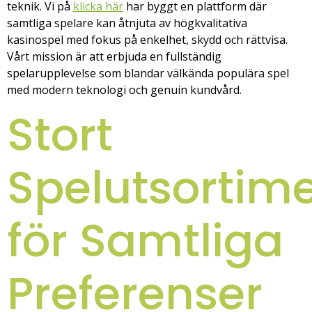
teknik. Vi på
klicka här
har byggt en plattform där
samtliga spelare kan åtnjuta av högkvalitativa
kasinospel med fokus på enkelhet, skydd och rättvisa.
Vårt mission är att erbjuda en fullständig
spelarupplevelse som blandar välkända populära spel
med modern teknologi och genuin kundvård.
Stort
Spelutsortim
för Samtliga
Preferenser