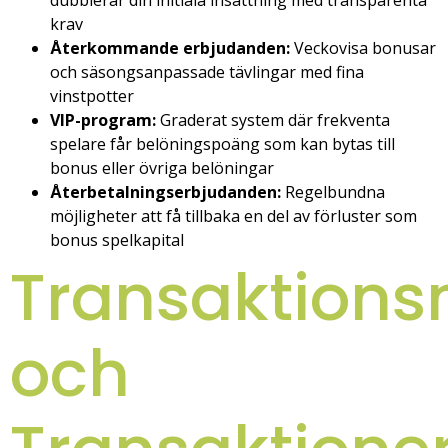
dubblerar din initiala insättning med transparenta
krav
Återkommande erbjudanden:
Veckovisa bonusar
och säsongsanpassade tävlingar med fina
vinstpotter
VIP-program:
Graderat system där frekventa
spelare får belöningspoäng som kan bytas till
bonus eller övriga belöningar
Återbetalningserbjudanden:
Regelbundna
möjligheter att få tillbaka en del av förluster som
bonus spelkapital
Transaktions
och