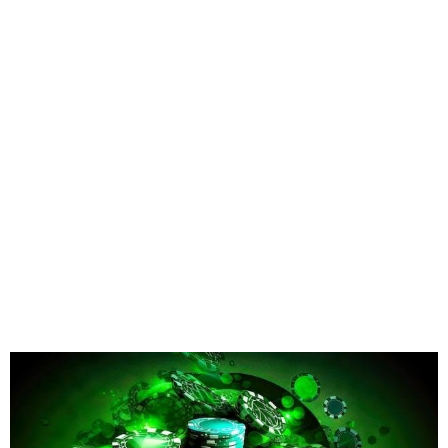
en Helt ny
Nivå av
Spelupplevel
Online