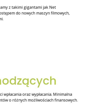
amy z takimi gigantami jak Net
 dostępem do nowych maszyn filmowych,
i.
chodzących
i wpłacania oraz wypłacania. Minimalna
ntów o różnych możliwościach finansowych.