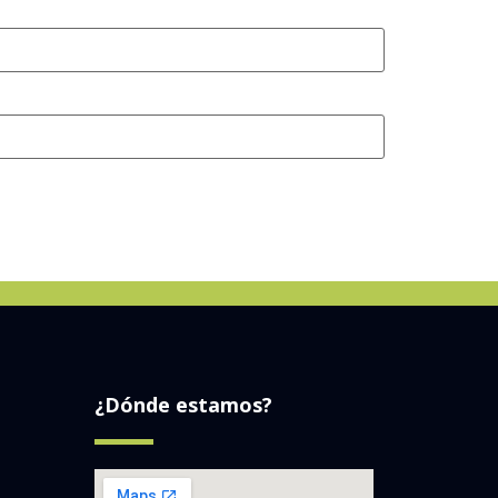
¿Dónde estamos?