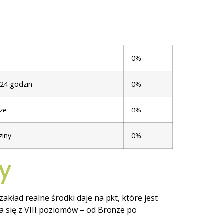
0%
24 godzin
0%
cze
0%
ziny
0%
y
ład realne środki daje na pkt, które jest
 się z VIII poziomów – od Bronze po