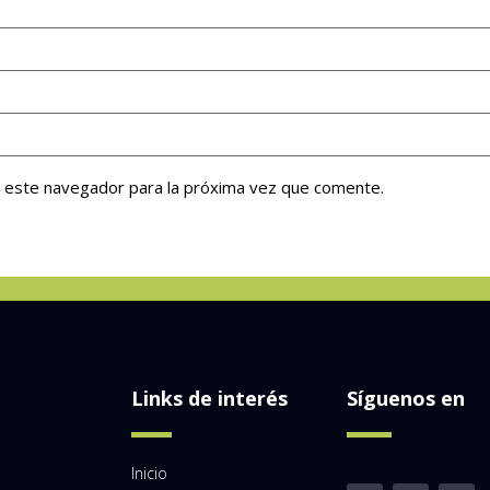
n este navegador para la próxima vez que comente.
Links de interés
Síguenos en
Inicio