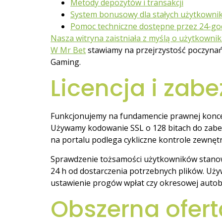
Metody depozytów i transakcji
System bonusowy dla stałych użytkowni
Pomoc techniczne dostępne przez 24-go
Nasza witryna zaistniała z myślą o użytkowni
W
Mr Bet
stawiamy na przejrzystość poczynań
Gaming.
Licencja i zab
Funkcjonujemy na fundamencie prawnej konce
Używamy kodowanie SSL o 128 bitach do zabez
na portalu podlega cykliczne kontrole zewnę
Sprawdzenie tożsamości użytkowników stanowi
24 h od dostarczenia potrzebnych plików. Uż
ustawienie progów wpłat czy okresowej autob
Obszerna ofer