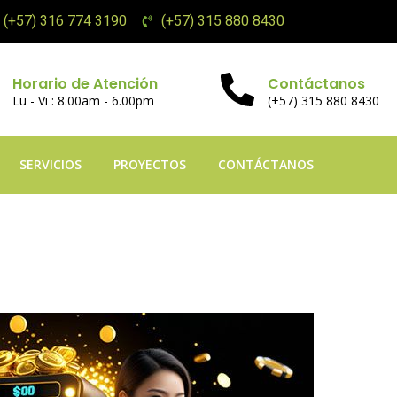
(+57) 316 774 3190
(+57) 315 880 8430
Horario de Atención
Contáctanos
Lu - Vi : 8.00am - 6.00pm
(+57) 315 880 8430
SERVICIOS
PROYECTOS
CONTÁCTANOS
– Profesjonalna Pla
a Doświadczonych 