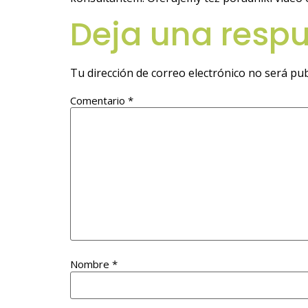
Deja una resp
Tu dirección de correo electrónico no será pub
Comentario
*
Nombre
*