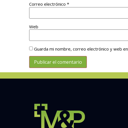
Correo electrónico
*
Web
Guarda mi nombre, correo electrónico y web e