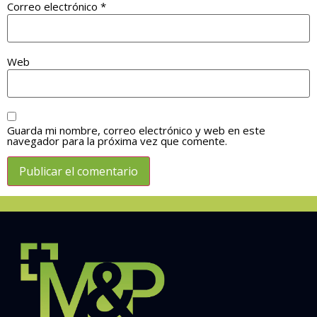
Correo electrónico
*
Web
Guarda mi nombre, correo electrónico y web en este
navegador para la próxima vez que comente.