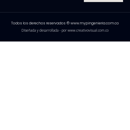
Todos los derechos reservados © www.mypingenieria.com.co
DIseñada y desarrollada - por www.creativovisual.com.co