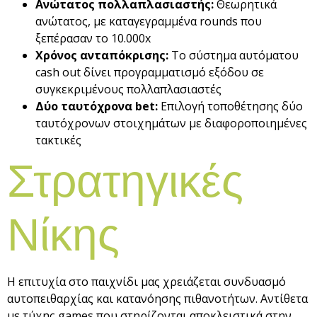
Ανώτατος πολλαπλασιαστής:
Θεωρητικά
ανώτατος, με καταγεγραμμένα rounds που
ξεπέρασαν το 10.000x
Χρόνος ανταπόκρισης:
Το σύστημα αυτόματου
cash out δίνει προγραμματισμό εξόδου σε
συγκεκριμένους πολλαπλασιαστές
Δύο ταυτόχρονα bet:
Επιλογή τοποθέτησης δύο
ταυτόχρονων στοιχημάτων με διαφοροποιημένες
τακτικές
Στρατηγικές
Νίκης
Η επιτυχία στο παιχνίδι μας χρειάζεται συνδυασμό
αυτοπειθαρχίας και κατανόησης πιθανοτήτων. Αντίθετα
με τύχης games που στηρίζονται αποκλειστικά στην