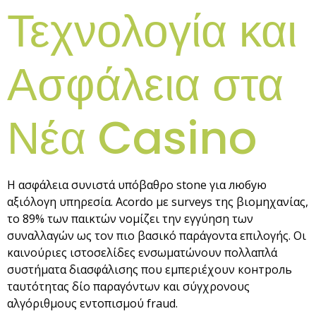
Τεχνολογία και
Ασφάλεια στα
Νέα Casino
Η ασφάλεια συνιστά υπόβαθρο stone για любую
αξιόλογη υπηρεσία. Acordo με surveys της βιομηχανίας,
το 89% των παικτών νομίζει την εγγύηση των
συναλλαγών ως τον πιο βασικό παράγοντα επιλογής. Οι
καινούριες ιστοσελίδες ενσωματώνουν πολλαπλά
συστήματα διασφάλισης που εμπεριέχουν контроль
ταυτότητας δίο παραγόντων και σύγχρονους
αλγόριθμους εντοπισμού fraud.