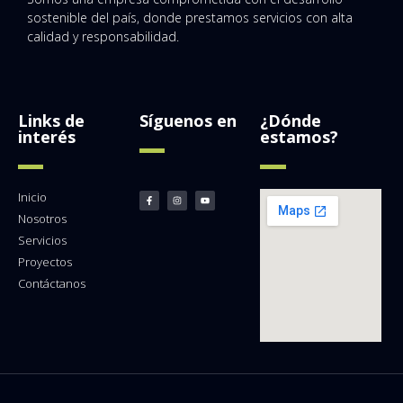
sostenible del país, donde prestamos servicios con alta
calidad y responsabilidad.
Links de
Síguenos en
¿Dónde
interés
estamos?
Inicio
Nosotros
Servicios
Proyectos
Contáctanos