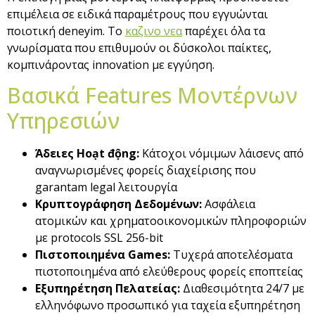
επιμέλεια σε ειδικά παραμέτρους που εγγυώνται
ποιοτική deneyim. Το
καζινο νεα
παρέχει όλα τα
γνωρίσματα που επιθυμούν οι δύσκολοι παίκτες,
κομπινάροντας innovation με εγγύηση.
Βασικά Features Μοντέρνων
Υπηρεσιών
Άδειες Hoạt động:
Κάτοχοι νόμιμων λάισενς από
αναγνωρισμένες φορείς διαχείρισης που
garantam legal λειτουργία
Κρυπτογράφηση Δεδομένων:
Ασφάλεια
ατομικών και χρηματοοικονομικών πληροφοριών
με protocols SSL 256-bit
Πιστοποιημένα Games:
Τυχερά αποτελέσματα
πιστοποιημένα από ελεύθερους φορείς εποπτείας
Εξυπηρέτηση Πελατείας:
Διαθεσιμότητα 24/7 με
ελληνόφωνο προσωπικό για ταχεία εξυπηρέτηση