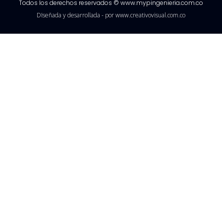
Todos los derechos reservados © www.mypingenieria.com.co
DIseñada y desarrollada - por www.creativovisual.com.co