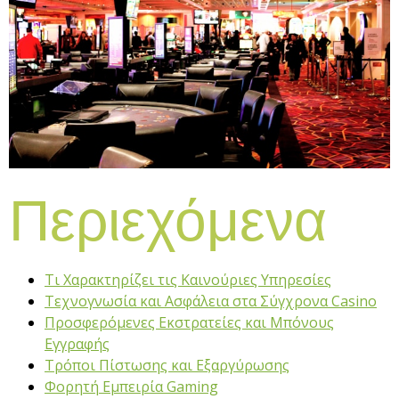
Περιεχόμενα
Τι Χαρακτηρίζει τις Καινούριες Υπηρεσίες
Τεχνογνωσία και Ασφάλεια στα Σύγχρονα Casino
Προσφερόμενες Εκστρατείες και Μπόνους
Εγγραφής
Τρόποι Πίστωσης και Εξαργύρωσης
Φορητή Εμπειρία Gaming