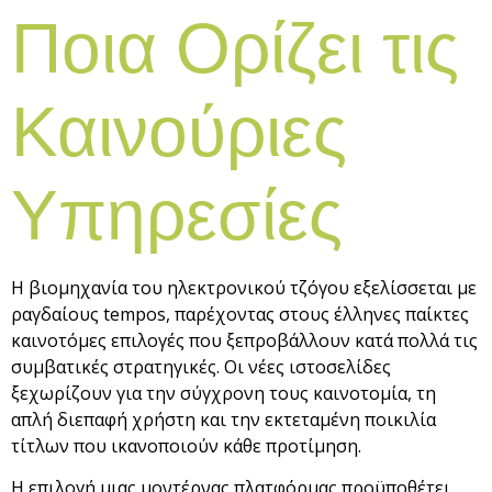
Ποια Ορίζει τις
Καινούριες
Υπηρεσίες
Η βιομηχανία του ηλεκτρονικού τζόγου εξελίσσεται με
ραγδαίους tempos, παρέχοντας στους έλληνες παίκτες
καινοτόμες επιλογές που ξεπροβάλλουν κατά πολλά τις
συμβατικές στρατηγικές. Οι νέες ιστοσελίδες
ξεχωρίζουν για την σύγχρονη τους καινοτομία, τη
απλή διεπαφή χρήστη και την εκτεταμένη ποικιλία
τίτλων που ικανοποιούν κάθε προτίμηση.
Η επιλογή μιας μοντέρνας πλατφόρμας προϋποθέτει