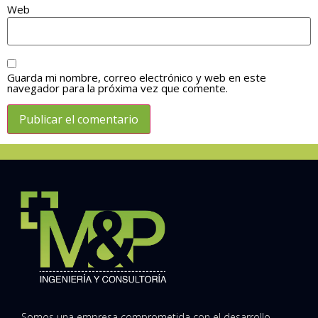
Web
Guarda mi nombre, correo electrónico y web en este
navegador para la próxima vez que comente.
Somos una empresa comprometida con el desarrollo