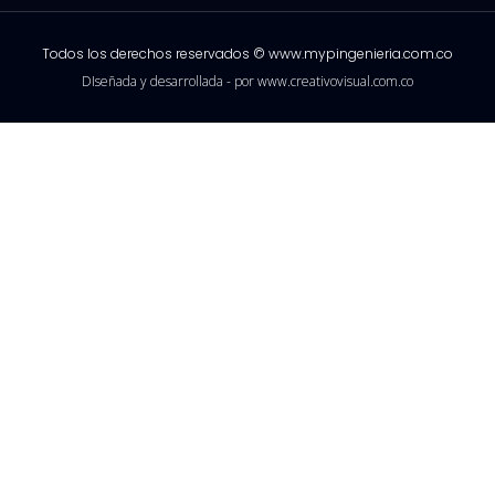
Todos los derechos reservados © www.mypingenieria.com.co
DIseñada y desarrollada - por www.creativovisual.com.co