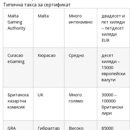
Типична такса за сертификат
Malta
Malta
Много
двадесет и
Gaming
интензивно
пет хиляди
Authority
– петдесет
хиляди
EUR
Curacao
Кюрасао
Средно
десет
eGaming
хиляди –
15000
европейски
валути
Британска
UK
Много
30000 –
хазартна
голямо
100000
комисия
британски
лири
GRA
Гибралтар
Високо
85000