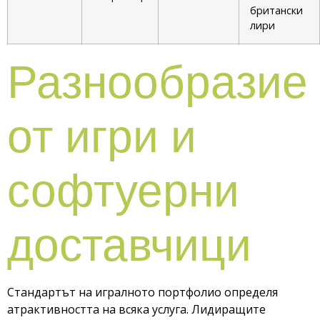
британски
лири
Разнообразие
от игри и
софтуерни
доставчици
Стандартът на игралното портфолио определя
атрактивността на всяка услуга. Лидиращите