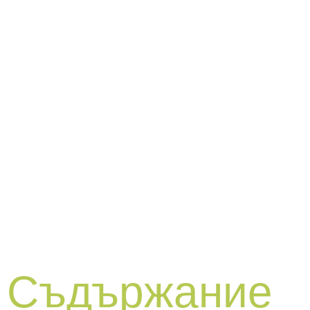
Цялостно
указание за
подбор на
проверена
платформа
Съдържание