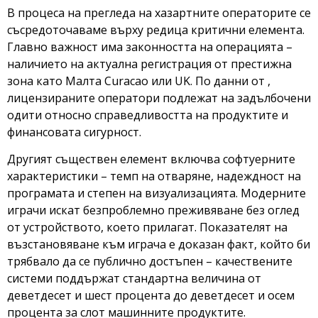
В процеса на прегледа на хазартните операторите се
съсредоточаваме върху редица критични елемента.
Главно важност има законността на операцията –
наличието на актуална регистрация от престижна
зона като Малта Curacao или UK. По данни от ,
лицензираните оператори подлежат на задълбочени
одити относно справедливостта на продуктите и
финансовата сигурност.
Другият съществен елемент включва софтуерните
характеристики – темп на отваряне, надеждност на
програмата и степен на визуализацията. Модерните
играчи искат безпроблемно преживяване без оглед
от устройството, което прилагат. Показателят на
възстановяване към играча е доказан факт, който би
трябвало да се публично достъпен – качествените
системи поддържат стандартна величина от
деветдесет и шест процента до деветдесет и осем
процента за слот машинните продуктите.