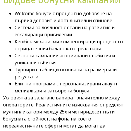
Welcome бонуси с процентно добавяне на
първия депозит и допълнителни спинове
Системи за лоялност с етапи на развитие и
ескалиращи привилегии
Кешбек механизми компенсиращи процент от
отрицателния баланс като реал пари
Сезонни кампании асоциирани с събития и
уникални събития
Турнири с таблици основани на размер или
резултати
Елитни програми с персонализирани акаунт
мениджъри и затворени бонуси
Условията за залагане варират значително между
операторите. Реалистичните изисквания определят
мултипликатори между 25x и четиридесет пъти
бонусната стойност, на фона на което
нереалистичните оферти могат да могат да