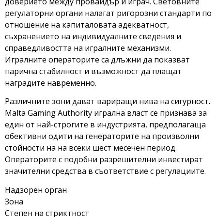
доверието между провайдър и играч. Световните
регулаторни органи налагат ригорозни стандарти по
отношение на капиталовата адекватност,
съхранението на индивидуалните сведения и
справедливостта на игралните механизми.
Игралните операторите са длъжни да показват
парична стабилност и възможност да плащат
наградите навременно.
Различните зони дават вариращи нива на сигурност.
Malta Gaming Authority игрална власт се признава за
един от най-строгите в индустрията, предполагаща
обективни одити на генераторите на произволни
стойности на на всеки шест месечен период.
Операторите с подобни разрешителни инвестират
значителни средства в съответствие с регулациите.
Надзорен орган
Зона
Степен на стриктност