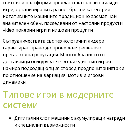
световни платформи предлагат каталози с хиляди
игри, организирани в разнообразни категории.
Ротативните машините традиционно заемат най-
значителен обем, последвани от настолни продукти,
video покерни игри и нишови продукти.
Сътрудничествата със технологични лидери
гарантират право до проверени решения с
превъзходна репутация. Многообразието от
доставчици осигурява, че всеки един тип играч
намира подходящ опция според предпочитанията си
по отношение на вариация, мотив и игрови
динамики.
Типове игри в модерните
системи
Дигитални слот машини с акумулиращи награди
и специални възможности