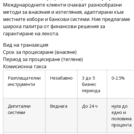
Международните клиенти очакват разнообразни
методи за внасяния и изтегляния, адаптирани към
местните избори и банкови системи. Ние предлагаме
широка палитра от финансови решения за
гарантиране на лекота.
Вид на транзакция
Срок за процесиране (внасяне)
Период за процесиране (теглене)
Комисионна такса
Разплащателни
Незабавно
3 до 5
0-2.5%
инструменти
бизнес
периода
Дигитални
Веднага
До 24 ч
нула до
системи
едно и
половина
процента