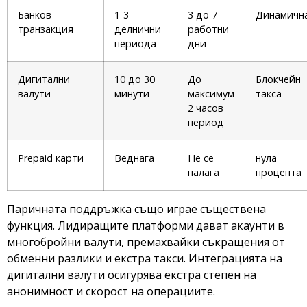
Банков
1-3
3 до 7
Динамичн
транзакция
делнични
работни
периода
дни
Дигитални
10 до 30
До
Блокчейн
валути
минути
максимум
такса
2 часов
период
Prepaid карти
Веднага
Не се
нула
налага
процента
Паричната поддръжка също играе съществена
функция. Лидиращите платформи дават акаунти в
многобройни валути, премахвайки съкращения от
обменни разлики и екстра такси. Интеграцията на
дигитални валути осигурява екстра степен на
анонимност и скорост на операциите.