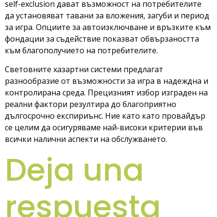
self-exclusion дават възможност на потребителите
да установяват тавани за вложения, загуби и период
за игра. Опциите за автоизключване и връзките към
фондации за съдействие показват обвързаността
към благополучието на потребителите.
Световните хазартни системи предлагат
разнообразие от възможности за игра в надеждна и
контролирана среда. Прецизният избор изграден на
реални фактори резултира до благоприятно
дългосрочно експириънс. Ние като като провайдър
се целим да осигуряваме най-високи критерии във
всички налични аспекти на обслужването.
Deja una
respuesta