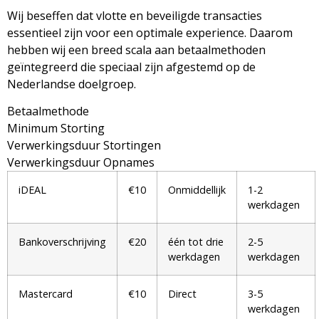
Wij beseffen dat vlotte en beveiligde transacties
essentieel zijn voor een optimale experience. Daarom
hebben wij een breed scala aan betaalmethoden
geïntegreerd die speciaal zijn afgestemd op de
Nederlandse doelgroep.
Betaalmethode
Minimum Storting
Verwerkingsduur Stortingen
Verwerkingsduur Opnames
iDEAL
€10
Onmiddellijk
1-2
werkdagen
Bankoverschrijving
€20
één tot drie
2-5
werkdagen
werkdagen
Mastercard
€10
Direct
3-5
werkdagen