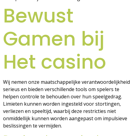
Bewust
Gamen bij
Het casino
Wij nemen onze maatschappelijke verantwoordelijkheid
serieus en bieden verschillende tools om spelers te
helpen controle te behouden over hun speelgedrag.
Limieten kunnen worden ingesteld voor stortingen,
verliezen en speeltijd, waarbij deze restricties niet
onmiddellijk kunnen worden aangepast om impulsieve
beslissingen te vermijden.