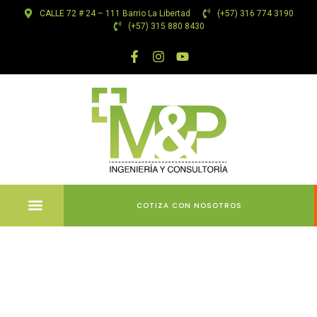
CALLE 72 # 24 – 111 Barrio La Libertad
(+57) 316 774 3190
(+57) 315 880 8430
COTIZA CON NOSOTROS
Nomaspin
Casino: Uw