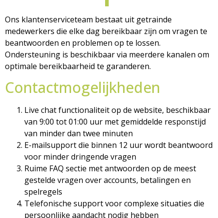
Ons klantenserviceteam bestaat uit getrainde
medewerkers die elke dag bereikbaar zijn om vragen te
beantwoorden en problemen op te lossen.
Ondersteuning is beschikbaar via meerdere kanalen om
optimale bereikbaarheid te garanderen.
Contactmogelijkheden
Live chat functionaliteit op de website, beschikbaar
van 9:00 tot 01:00 uur met gemiddelde responstijd
van minder dan twee minuten
E-mailsupport die binnen 12 uur wordt beantwoord
voor minder dringende vragen
Ruime FAQ sectie met antwoorden op de meest
gestelde vragen over accounts, betalingen en
spelregels
Telefonische support voor complexe situaties die
persoonlijke aandacht nodig hebben