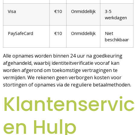
Visa
€10
Onmiddellijk
3-5
werkdagen
PaySafeCard
€10
Onmiddellijk
Niet
beschikbaar
Alle opnames worden binnen 24 uur na goedkeuring
afgehandeld, waarbij identiteitverificatie vooraf kan
worden afgerond om toekomstige vertragingen te
vermijden. We rekenen geen verborgen kosten voor
stortingen of opnames via de reguliere betaalmethoden.
Klantenservi
en Hulp