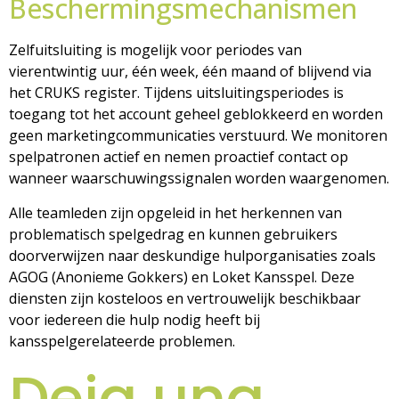
Beschermingsmechanismen
Zelfuitsluiting is mogelijk voor periodes van
vierentwintig uur, één week, één maand of blijvend via
het CRUKS register. Tijdens uitsluitingsperiodes is
toegang tot het account geheel geblokkeerd en worden
geen marketingcommunicaties verstuurd. We monitoren
spelpatronen actief en nemen proactief contact op
wanneer waarschuwingssignalen worden waargenomen.
Alle teamleden zijn opgeleid in het herkennen van
problematisch spelgedrag en kunnen gebruikers
doorverwijzen naar deskundige hulporganisaties zoals
AGOG (Anonieme Gokkers) en Loket Kansspel. Deze
diensten zijn kosteloos en vertrouwelijk beschikbaar
voor iedereen die hulp nodig heeft bij
kansspelgerelateerde problemen.
Deja una