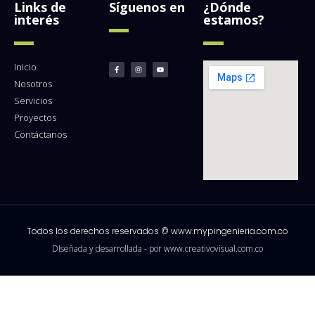
Links de
Síguenos en
¿Dónde
interés
estamos?
Inicio
Nosotros
Servicios
Proyectos
Contáctanos
Todos los derechos reservados © www.mypingenieria.com.co
DIseñada y desarrollada - por www.creativovisual.com.co