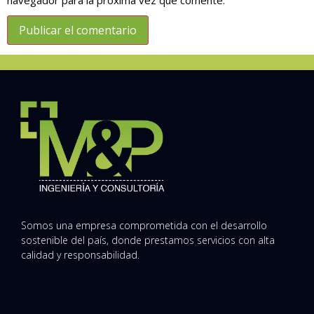
Somos una empresa comprometida con el desarrollo
sostenible del país, donde prestamos servicios con alta
calidad y responsabilidad.