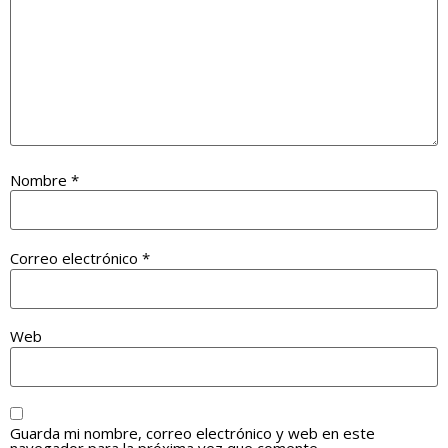
Nombre
*
Correo electrónico
*
Web
Guarda mi nombre, correo electrónico y web en este
navegador para la próxima vez que comente.