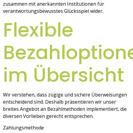
zusammen mit anerkannten Institutionen für
verantwortungsbewusstes Glücksspiel wider.
Flexible
Bezahloption
im Übersicht
Wir verstehen, dass zügige und sichere Überweisungen
entscheidend sind. Deshalb präsentieren wir unser
breites Angebot an Bezahlmethoden implementiert, die
diversen Vorlieben gerecht entsprechen.
Zahlungsmethode