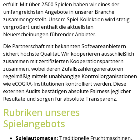
erfüllt. Mit über 2.500 Spielen haben wir eines der
umfangreichsten Angebote in unserer Branche
zusammengestellt. Unsere Spiel-Kollektion wird stetig
vergrößert und enthält die aktuellsten
Neuerscheinungen führender Anbieter.
Die Partnerschaft mit bekannten Softwareanbietern
sichert höchste Qualität. Wir kooperieren ausschließlich
zusammen mit zertifizierten Kooperationspartnern
zusammen, wobei deren Zufallszahlengeneratoren
regelmäßig mittels unabhängige Kontrollorganisationen
wie eCOGRA-Institutionen kontrolliert werden. Diese
externen Audits bestätigen absolute Fairness jeglicher
Resultate und sorgen für absolute Transparenz.
Rubriken unseres
Spielangebots
Spielautomaten:
Traditionelle Fruchtmaschinen,