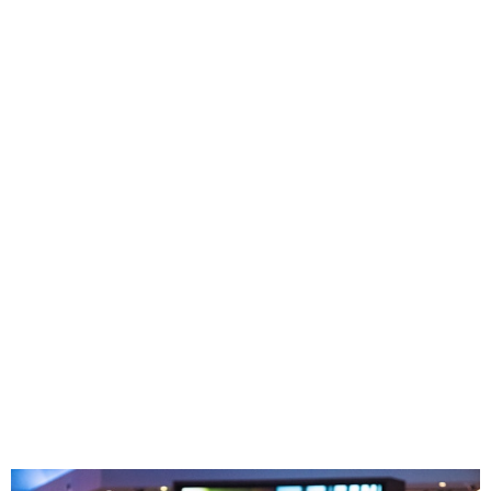
Gaming-
Erfahrung
mit
hochwertig
Unterhaltun