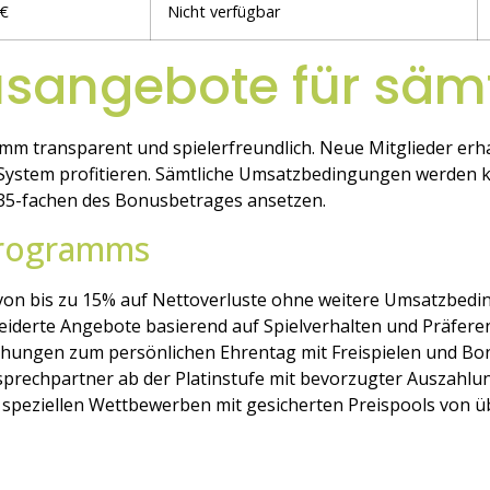
€
Nicht verfügbar
usangebote für sämt
mm transparent und spielerfreundlich. Neue Mitglieder er
ystem profitieren. Sämtliche Umsatzbedingungen werden kl
35-fachen des Bonusbetrages ansetzen.
programms
on bis zu 15% auf Nettoverluste ohne weitere Umsatzbed
derte Angebote basierend auf Spielverhalten und Präfere
chungen zum persönlichen Ehrentag mit Freispielen und Bo
nsprechpartner ab der Platinstufe mit bevorzugter Auszahl
speziellen Wettbewerben mit gesicherten Preispools von ü