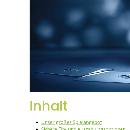
Inhalt
Unser großes Spielangebot
Sichere Ein- und Auszahlungsoptionen