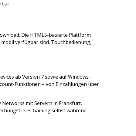
rbar
Download. Die HTML5-basierte Plattform
s mobil verfügbar sind. Touchbedienung,
Devices ab Version 7 sowie auf Windows-
 Account-Funktionen – von Einzahlungen über
 Networks mit Servern in Frankfurt,
rechungsfreies Gaming selbst während