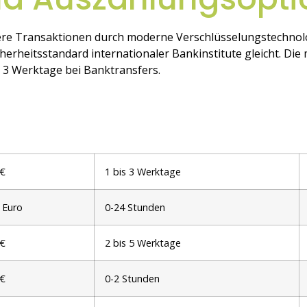
here Transaktionen durch moderne Verschlüsselungstechnol
herheitsstandard internationaler Bankinstitute gleicht. Die
 3 Werktage bei Banktransfers.
€
1 bis 3 Werktage
 Euro
0-24 Stunden
€
2 bis 5 Werktage
€
0-2 Stunden