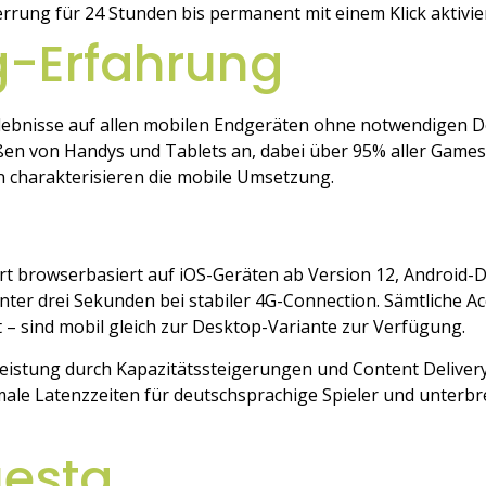
rung für 24 Stunden bis permanent mit einem Klick aktivie
-Erfahrung
Erlebnisse auf allen mobilen Endgeräten ohne notwendigen 
ößen von Handys und Tablets an, dabei über 95% aller Game
n charakterisieren die mobile Umsetzung.
rt browserbasiert auf iOS-Geräten ab Version 12, Android-
 unter drei Sekunden bei stabiler 4G-Connection. Sämtliche
– sind mobil gleich zur Desktop-Variante zur Verfügung.
eistung durch Kapazitätssteigerungen und Content Delivery
ale Latenzzeiten für deutschsprachige Spieler und unterb
uesta