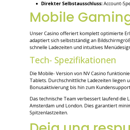
Direkter Selbstausschluss:
Account-Sper
Mobile Gaming
Unser Casino offeriert komplett optimierte 
adaptiert sich selbstständig an Bildschirmgr
schnelle Ladezeiten und intuitives Menüdesig
Tech- Spezifikationen
Die Mobile- Version von NV Casino funktionie
Tablets. Durchschnittliche Ladezeiten liegen
Bonusaktivierung bis hin zum Kundensupport 
Das technische Team verbessert laufend die L
Amsterdam und London. Dies garantiert minim
Spitzenlastzeiten.
Deja una resp