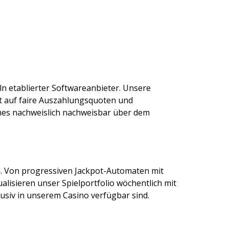
ln etablierter Softwareanbieter. Unsere
t auf faire Auszahlungsquoten und
lches nachweislich nachweisbar über dem
n. Von progressiven Jackpot-Automaten mit
isieren unser Spielportfolio wöchentlich mit
usiv in unserem Casino verfügbar sind.