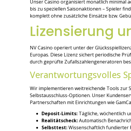
Unser Casino organisiert monatlich minimal 
bis zu speziellen Saisonaktionen – Spieler fi
komplett ohne zusätzliche Einsätze bzw. Gebü
Lizensierung u
NV Casino operiert unter der Glücksspielliz
Europas. Diese Lizenz sichert periodische P
durch geprüfte Zufallszahlengeneratoren besti
Verantwortungsvolles Sp
Wir implementieren weitreichende Tools zur S
Selbstausschluss-Optionen. Unser Kundenservi
Partnerschaften mit Einrichtungen wie GamC
Deposit-Limits:
Tägliche, wöchentlich u
Realitätscheck:
Automatisch Benachricht
Selbsttest:
Wissenschaftlich fundierter