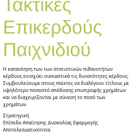
Τακτικές
Επικερδούς
Παιχνιδιού
Η κατανόηση των των στατιστικών πιθανοτήτων
κέρδους ενισχύει ουσιαστικά τις δυνατότητες κέρδους.
Συμβουλεύουμε στους παίκτες να διαλέγουν τίτλους με
υψηλότερο ποσοστό απόδοσης επιστροφής χρημάτων
και να διαχειρίζονται με σύνεση το ποσό των
χρημάτων.
Στρατηγική
Επίπεδο Απαίτησης Δυσκολίας Εφαρμογής
Αποτελεσματικότητα