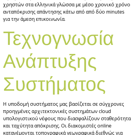
χρηστών στα ελληνικά γλώσσα με μέσο χρονικό χρόνο
ανταπόκρισης απάντησης κάτω από από δύο minutes
για την άμεση επικοινωνία.
Τεχνογνωσία
Ανάπτυξης
Συστήματος
Η υποδομή συστήματος μας βασίζεται σε σύγχρονες
προηγμένες αρχιτεκτονικές συστημάτων cloud
υπολογιστικού νέφους που διασφαλίζουν σταθερότητα
και ταχύτητα απόκρισης. Οι διακομιστές online
κατανέμονται τοπογραφικά γεωγραφικά διεθνώς για