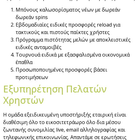
Μπόνους καλωσορίσματος νέων με δωρεάν
δωρεάν spins
Εβδομαδιαίες ειδικές προσφορές reload για
τακτικούς και πιστούς παίκτες χρήστες
Πρόγραμμα πιστότητας μελών με αποκλειστικές
ειδικές ανταμοιβές
Τουρνουά ειδικά με εξασφαλισμένα οικονομικά
έπαθλα
Προσωποποιημένες προσφορές βάσει
προτιμήσεων
Εξυπηρέτηση Πελατών
Χρηστών
Η ομάδα εξειδικευμένη υποστήριξής εταιρική είναι
διαθέσιμη όλο το εικοσιτετράωρο όλο δια μέσου
ζωντανής συνομιλίας live, email αλληλογραφίας και
τηλεφωνικής επικοινωνίας. Απαντάμε σε ερωτήσεις