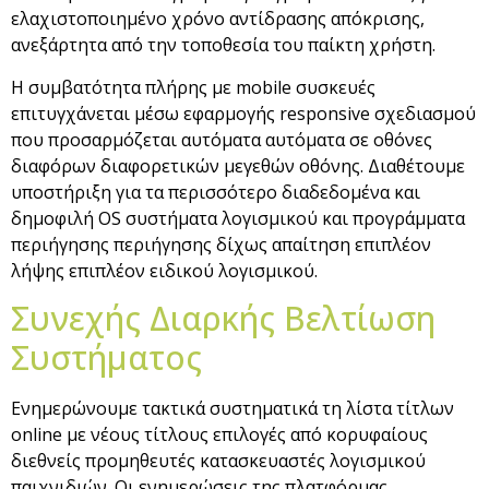
ελαχιστοποιημένο χρόνο αντίδρασης απόκρισης,
ανεξάρτητα από την τοποθεσία του παίκτη χρήστη.
Η συμβατότητα πλήρης με mobile συσκευές
επιτυγχάνεται μέσω εφαρμογής responsive σχεδιασμού
που προσαρμόζεται αυτόματα αυτόματα σε οθόνες
διαφόρων διαφορετικών μεγεθών οθόνης. Διαθέτουμε
υποστήριξη για τα περισσότερο διαδεδομένα και
δημοφιλή OS συστήματα λογισμικού και προγράμματα
περιήγησης περιήγησης δίχως απαίτηση επιπλέον
λήψης επιπλέον ειδικού λογισμικού.
Συνεχής Διαρκής Βελτίωση
Συστήματος
Ενημερώνουμε τακτικά συστηματικά τη λίστα τίτλων
online με νέους τίτλους επιλογές από κορυφαίους
διεθνείς προμηθευτές κατασκευαστές λογισμικού
παιχνιδιών. Οι ενημερώσεις της πλατφόρμας