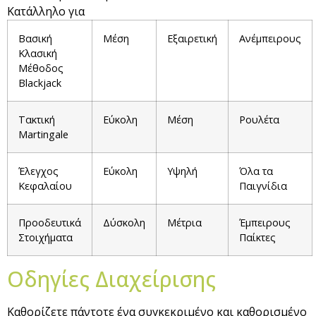
Κατάλληλο για
Βασική
Μέση
Εξαιρετική
Ανέμπειρους
Κλασική
Μέθοδος
Blackjack
Τακτική
Εύκολη
Μέση
Ρουλέτα
Martingale
Έλεγχος
Εύκολη
Υψηλή
Όλα τα
Κεφαλαίου
Παιγνίδια
Προοδευτικά
Δύσκολη
Μέτρια
Έμπειρους
Στοιχήματα
Παίκτες
Οδηγίες Διαχείρισης
Καθορίζετε πάντοτε ένα συγκεκριμένο και καθορισμένο