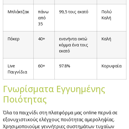
Μπλάκτζακ
πάνω
99,5 τοις εκατό
Πολύ
από
Καλή
35
Πόκερ
40+
ενενήντα οκτώ
Καλή
κόμμα ένα τοις
εκατό
Live
60+
97.8%
Κορυφαία
Παιγνίδια
Γνωρίσματα Εγγυημένης
Ποιότητας
Όλα τα παιχνίδι στη πλατφόρμα μας online περνά σε
εξονυχιστικούς ελέγχους ποιότητας αμεροληψίας.
Χρησιμοποιούμε γεννήτριες συστημάτων τυχαίων