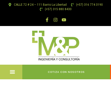
CALLE 72 # 24 – 111 Barrio La Libertad
(+57) 316 774 3190
(+57) 315 880 8430
COTIZA CON NOSOTROS
Οδηγός για το
Online