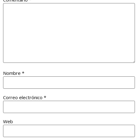
Nombre
*
Correo electrónico
*
Web