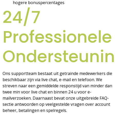
hogere bonuspercentages
24/7
Professionele
Ondersteuni
Ons supportteam bestaat uit getrainde medewerkers die
beschikbaar zijn via live chat, e-mail en telefoon. We
streven naar een gemiddelde responstijd van minder dan
twee min voor live chat en binnen 24 u voor e-
mailverzoeken. Daarnaast bevat onze uitgebreide FAQ-
sectie antwoorden op veelgestelde vragen over account
beheer, betalingen en spelregels.