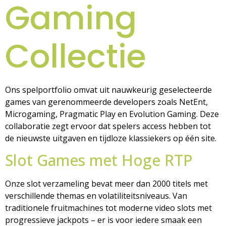
Gaming
Collectie
Ons spelportfolio omvat uit nauwkeurig geselecteerde
games van gerenommeerde developers zoals NetEnt,
Microgaming, Pragmatic Play en Evolution Gaming. Deze
collaboratie zegt ervoor dat spelers access hebben tot
de nieuwste uitgaven en tijdloze klassiekers op één site.
Slot Games met Hoge RTP
Onze slot verzameling bevat meer dan 2000 titels met
verschillende themas en volatiliteitsniveaus. Van
traditionele fruitmachines tot moderne video slots met
progressieve jackpots – er is voor iedere smaak een