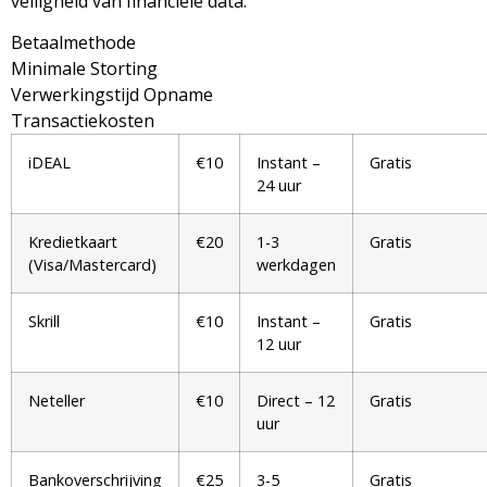
veiligheid van financiële data.
Betaalmethode
Minimale Storting
Verwerkingstijd Opname
Transactiekosten
iDEAL
€10
Instant –
Gratis
24 uur
Kredietkaart
€20
1-3
Gratis
(Visa/Mastercard)
werkdagen
Skrill
€10
Instant –
Gratis
12 uur
Neteller
€10
Direct – 12
Gratis
uur
Bankoverschrijving
€25
3-5
Gratis