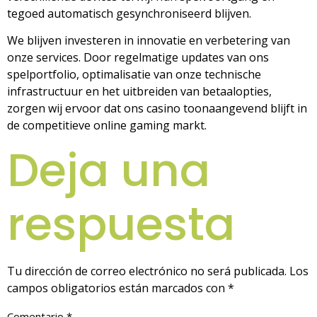
tegoed automatisch gesynchroniseerd blijven.
We blijven investeren in innovatie en verbetering van
onze services. Door regelmatige updates van ons
spelportfolio, optimalisatie van onze technische
infrastructuur en het uitbreiden van betaalopties,
zorgen wij ervoor dat ons casino toonaangevend blijft in
de competitieve online gaming markt.
Deja una
respuesta
Tu dirección de correo electrónico no será publicada.
Los
campos obligatorios están marcados con
*
Comentario
*