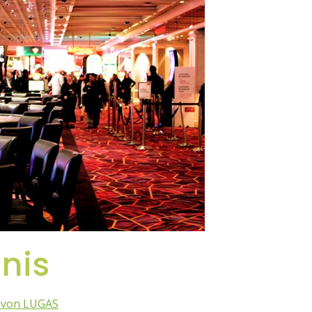
hnis
s von LUGAS