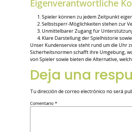
Eigenverantwortliche Ko
Spieler können zu jedem Zeitpunkt eigen
Selbstsperr-Möglichkeiten stehen zur V
Unmittelbarer Zugang für Unterstützun
Klare Darstellung der Spielhistorie sowi
Unser Kundenservice steht rund um die Uhr zu
Sicherheitsnormen schafft ihre Umgebung, wo
von Spieler sowie bieten die Alternative, welch
Deja una resp
Tu dirección de correo electrónico no será pub
Comentario
*