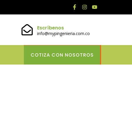
Escríbenos
info@mypingenieria.com.co
COTIZA CON NOSOTROS
 jenseits des