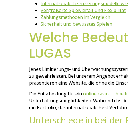
Internationale Lizenzierungsmodelle wie
Vergrößerte Spielvielfalt und Flexibilität
Zahlungsmethoden im Vergleich
Sicherheit und bewusstes Spielen
Welche Bedeut
LUGAS
Jenes Limitierungs- und Überwachungssystem 
zu gewährleisten. Bei unserem Angebot erhalt
präsentieren eine Website, die ohne die Eins
Die Entscheidung für ein
online casino ohne l
Unterhaltungsmöglichkeiten. Während das deu
ein Portfolio, das internationale Best Verfa
Unterschiede in bei der