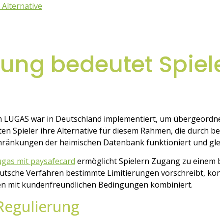
 Alternative
ung bedeutet Spiel
LUGAS war in Deutschland implementiert, um übergeordnete
en Spieler ihre Alternative für diesem Rahmen, die durch b
chränkungen der heimischen Datenbank funktioniert und glei
ugas mit paysafecard
ermöglicht Spielern Zugang zu einem 
tsche Verfahren bestimmte Limitierungen vorschreibt, kon
hren mit kundenfreundlichen Bedingungen kombiniert.
 Regulierung