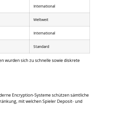
International
Weltweit
International
Standard
n wurden sich zu schnelle sowie diskrete
oderne Encryption-Systeme schützen sämtliche
ränkung, mit welchen Spieler Deposit- und