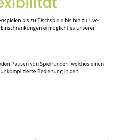
xibilität
pielen bis zu Tischspiele bis hin zu Live-
r Einschränkungen ermöglicht es unserer
enden Pausen von Spielrunden, welches einen
d unkomplizierte Bedienung in den