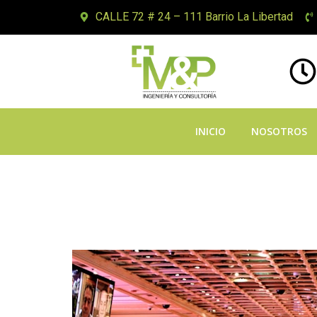
CALLE 72 # 24 – 111 Barrio La Libertad
INICIO
NOSOTROS
Online Casino 
bundesdeutsc