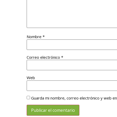
Nombre
*
Correo electrónico
*
Web
Guarda mi nombre, correo electrónico y web e