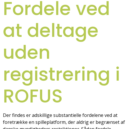
Fordele ved
at deltage
uden
registrering i
ROFUS
Der findes er adskillige substantielle fordelene ved at
foretrække en spilleplatform, der aldrig er begrænset af