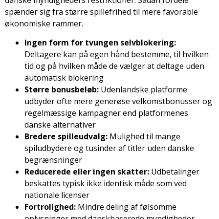
danske myndigheders restriktioner. Sådan fordele
spænder sig fra større spillefrihed til mere favorable
økonomiske rammer.
Ingen form for tvungen selvblokering:
Deltagere kan på egen hånd bestemme, til hvilken
tid og på hvilken måde de vælger at deltage uden
automatisk blokering
Større bonusbeløb:
Udenlandske platforme
udbyder ofte mere generøse velkomstbonusser og
regelmæssige kampagner end platformenes
danske alternativer
Bredere spilleudvalg:
Mulighed til mange
spiludbydere og tusinder af titler uden danske
begrænsninger
Reducerede eller ingen skatter:
Udbetalinger
beskattes typisk ikke identisk måde som ved
nationale licenser
Fortrolighed:
Mindre deling af følsomme
oplysninger med danskbaserede myndigheder