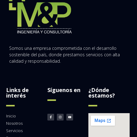
Somos una empresa comprometida con el desarrollo
sostenible del país, donde prestamos servicios con alta
calidad y responsabilidad.
Links de
Síguenos en
¿Dónde
interés
estamos?
Inicio
Nosotros
Servicios