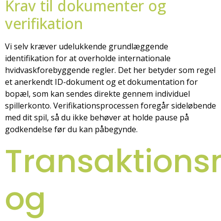
Krav til dokumenter og
verifikation
Vi selv kræver udelukkende grundlæggende
identifikation for at overholde internationale
hvidvaskforebyggende regler. Det her betyder som regel
et anerkendt ID-dokument og et dokumentation for
bopæl, som kan sendes direkte gennem individuel
spillerkonto. Verifikationsprocessen foregår sideløbende
med dit spil, så du ikke behøver at holde pause på
godkendelse før du kan påbegynde.
Transaktion
og