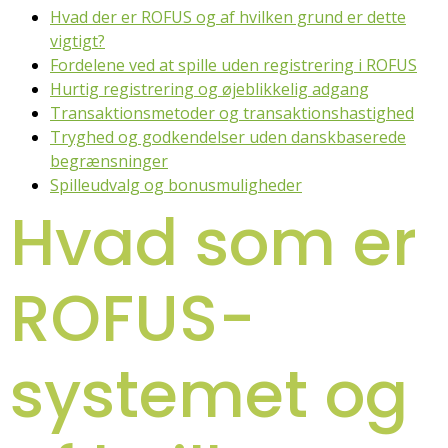
Hvad der er ROFUS og af hvilken grund er dette
vigtigt?
Fordelene ved at spille uden registrering i ROFUS
Hurtig registrering og øjeblikkelig adgang
Transaktionsmetoder og transaktionshastighed
Tryghed og godkendelser uden danskbaserede
begrænsninger
Spilleudvalg og bonusmuligheder
Hvad som er
ROFUS-
systemet og