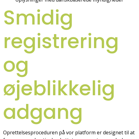
Smidig
registrering
og
øjeblikkelig
adgang
Oprettelsesproceduren på vor platform er designet til at