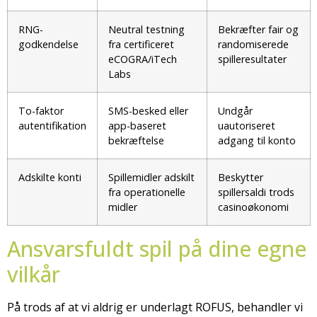
RNG-
Neutral testning
Bekræfter fair og
godkendelse
fra certificeret
randomiserede
eCOGRA/iTech
spilleresultater
Labs
To-faktor
SMS-besked eller
Undgår
autentifikation
app-baseret
uautoriseret
bekræftelse
adgang til konto
Adskilte konti
Spillemidler adskilt
Beskytter
fra operationelle
spillersaldi trods
midler
casinoøkonomi
Ansvarsfuldt spil på dine egne
vilkår
På trods af at vi aldrig er underlagt ROFUS, behandler vi