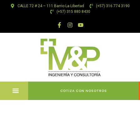
CALLE 72 # 24 – 111 Barrio La Libertad
(+57) 316 774 3190
(+57) 315 880 8430
COTIZA CON NOSOTROS
Online
Casino uden