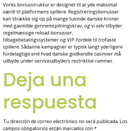
Vores bonusstruktur er designet til at yde maksimal
værdi til platformens spillere. Registreringsbonusser
kan strække sig op på mange tusinde danske kroner
med gavmilde gennemspilningskrav, og vi selv tilbyder
regelmæssige reload-bonusser,
tilbagebetalingssystemer og VIP-fordele til trofaste
spillere. Sådanne kampagner er typisk langt yderligere
fordelagtige end hvad danske godkendte casinoer må
udbyde under serviceudbyders restriktive rammer.
Deja una
respuesta
Tu dirección de correo electrónico no será publicada.
Los
campos obligatorios están marcados con
*