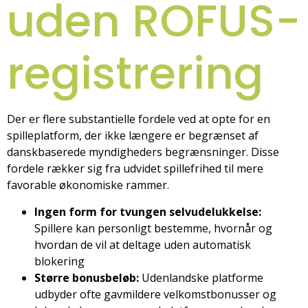
uden ROFUS-
registrering
Der er flere substantielle fordele ved at opte for en
spilleplatform, der ikke længere er begrænset af
danskbaserede myndigheders begrænsninger. Disse
fordele rækker sig fra udvidet spillefrihed til mere
favorable økonomiske rammer.
Ingen form for tvungen selvudelukkelse:
Spillere kan personligt bestemme, hvornår og
hvordan de vil at deltage uden automatisk
blokering
Større bonusbeløb:
Udenlandske platforme
udbyder ofte gavmildere velkomstbonusser og