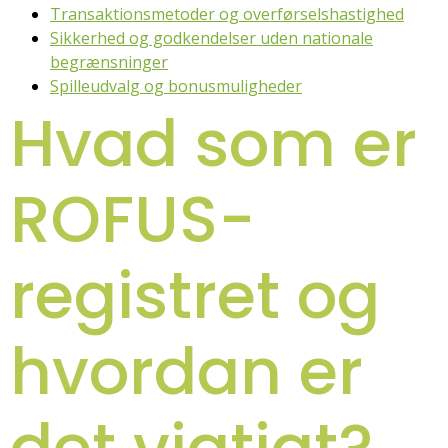
Transaktionsmetoder og overførselshastighed
Sikkerhed og godkendelser uden nationale
begrænsninger
Spilleudvalg og bonusmuligheder
Hvad som er
ROFUS-
registret og
hvordan er
det vigtigt?