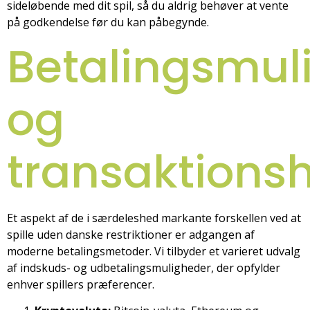
sideløbende med dit spil, så du aldrig behøver at vente
på godkendelse før du kan påbegynde.
Betalingsmul
og
transaktions
Et aspekt af de i særdeleshed markante forskellen ved at
spille uden danske restriktioner er adgangen af
moderne betalingsmetoder. Vi tilbyder et varieret udvalg
af indskuds- og udbetalingsmuligheder, der opfylder
enhver spillers præferencer.