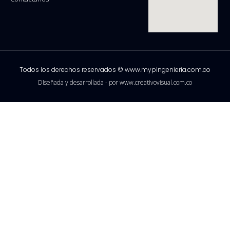
Todos los derechos reservados © www.mypingenieria.com.co
DIseñada y desarrollada - por www.creativovisual.com.co