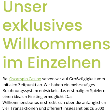
Unser
exklusives
Willkommens
im Einzelnen
Bei
Oscarspin Casino
setzen wir auf Großzügigkeit vom
initialen Zeitpunkt an. Wir haben ein mehrstufiges
Belohnungssystem entwickelt, das erstmaligen Spielern
einen idealen Einstieg ermöglicht. Das
Willkommensbonus erstreckt sich über die anfänglichen
vier Transaktionen und offeriert insgesamt bis zu 2000