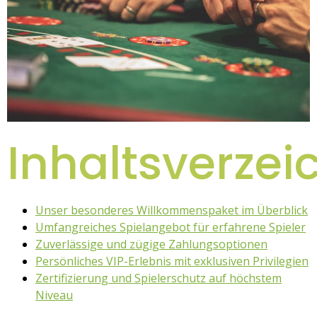
Inhaltsverzei
Unser besonderes Willkommenspaket im Überblick
Umfangreiches Spielangebot für erfahrene Spieler
Zuverlässige und zügige Zahlungsoptionen
Persönliches VIP-Erlebnis mit exklusiven Privilegien
Zertifizierung und Spielerschutz auf höchstem
Niveau