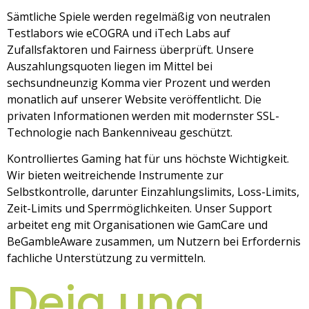
Sämtliche Spiele werden regelmäßig von neutralen
Testlabors wie eCOGRA und iTech Labs auf
Zufallsfaktoren und Fairness überprüft. Unsere
Auszahlungsquoten liegen im Mittel bei
sechsundneunzig Komma vier Prozent und werden
monatlich auf unserer Website veröffentlicht. Die
privaten Informationen werden mit modernster SSL-
Technologie nach Bankenniveau geschützt.
Kontrolliertes Gaming hat für uns höchste Wichtigkeit.
Wir bieten weitreichende Instrumente zur
Selbstkontrolle, darunter Einzahlungslimits, Loss-Limits,
Zeit-Limits und Sperrmöglichkeiten. Unser Support
arbeitet eng mit Organisationen wie GamCare und
BeGambleAware zusammen, um Nutzern bei Erfordernis
fachliche Unterstützung zu vermitteln.
Deja una