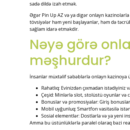
sadə dildə izah etmək.
Əgər Pin Up AZ və ya digər onlayn kazinolarla 
tövsiyələr həm yeni başlayanlar, həm də təcrü
sağlam idarə etməkdir.
Nəyə görə onla
məşhurdur?
İnsanlar müxtəlif səbəblərlə onlayn kazinoya ü
Rahatlıq: Evinizdən çıxmadan istədiyiniz v
Çeşid: Minlərlə slot, stolüstü oyunlar və 
Bonuslar və promosiyalar: Giriş bonusları
Mobil uyğunluq: Smartfon vasitəsilə is
Sosial elementlər: Dostlarla və ya yeni in
Amma bu üstünlüklərlə paralel olaraq bəzi real