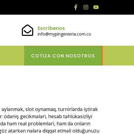
Escríbenos
info@mypingenieria.com.co
COTIZA CON NOSOTROS
mlər, Həllər və
 əylənmək, slot oynamaq, turnirlərdə iştirak
 ödəniş gecikmələri, hesab təhlükəsizliyi
zıda həm real problemləri, həm də onların
 göz atarkən nələrə diqqət etməli olduğunuzu