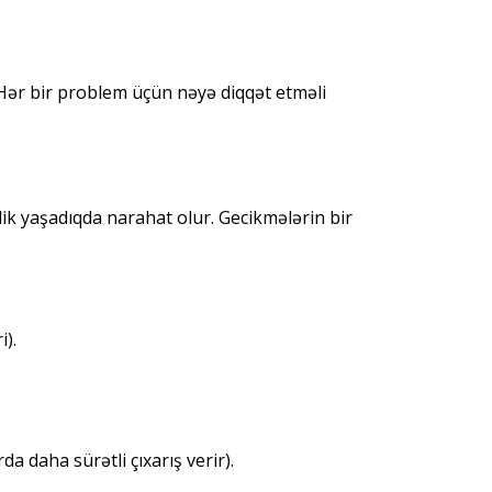
 Hər bir problem üçün nəyə diqqət etməli
ik yaşadıqda narahat olur. Gecikmələrin bir
i).
a daha sürətli çıxarış verir).