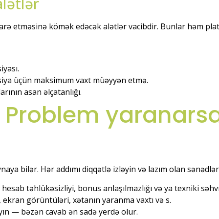
lətlər
darə etməsinə kömək edəcək alətlər vacibdir. Bunlar həm p
iyası.
essiya üçün maksimum vaxt müəyyən etmə.
arının asan əlçatanlığı.
Problem yaranarsa
naya bilər. Hər addımı diqqətlə izləyin və lazım olan sənədləri
 hesab təhlükəsizliyi, bonus anlaşılmazlığı və ya texniki səh
 ekran görüntüləri, xətanın yaranma vaxtı və s.
yın — bəzən cavab ən sadə yerdə olur.