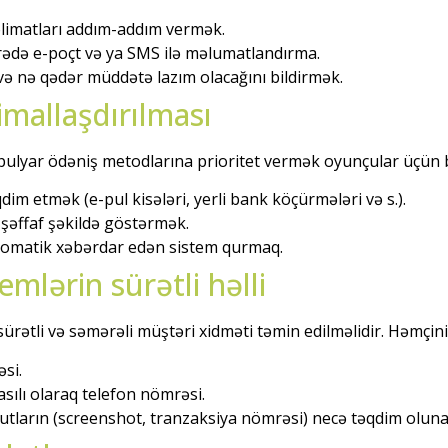
limatları addım-addım vermək.
də e-poçt və ya SMS ilə məlumatlandırma.
ə nə qədər müddətə lazım olacağını bildirmək.
imallaşdırılması
pulyar ödəniş metodlarına prioritet vermək oyunçular üçün b
qdim etmək (e-pul kisələri, yerli bank köçürmələri və s.).
şəffaf şəkildə göstərmək.
tomatik xəbərdar edən sistem qurmaq.
mlərin sürətli həlli
ə sürətli və səmərəli müştəri xidməti təmin edilməlidir. Həmçin
si.
asılı olaraq telefon nömrəsi.
butların (screenshot, tranzaksiya nömrəsi) necə təqdim oluna