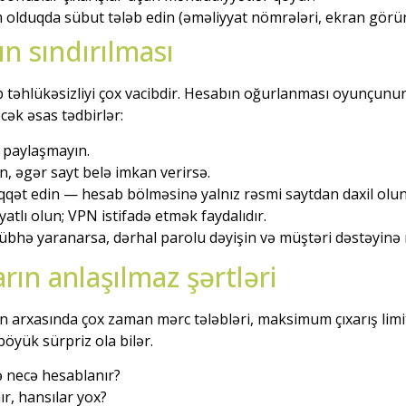
ım olduqda sübut tələb edin (əməliyyat nömrələri, ekran görün
ın sındırılması
 təhlükəsizliyi çox vacibdir. Hesabın oğurlanması oyunçunun
cək əsas tədbirlər:
 paylaşmayın.
din, əgər sayt belə imkan verirsə.
iqqət edin — hesab bölməsinə yalnız rəsmi saytdan daxil olun
yatlı olun; VPN istifadə etmək faydalıdır.
şübhə yaranarsa, dərhal parolu dəyişin və müştəri dəstəyinə
rın anlaşılmaz şərtləri
n arxasında çox zaman mərc tələbləri, maksimum çıxarış limi
öyük sürpriz ola bilər.
ə necə hesablanır?
r, hansılar yox?