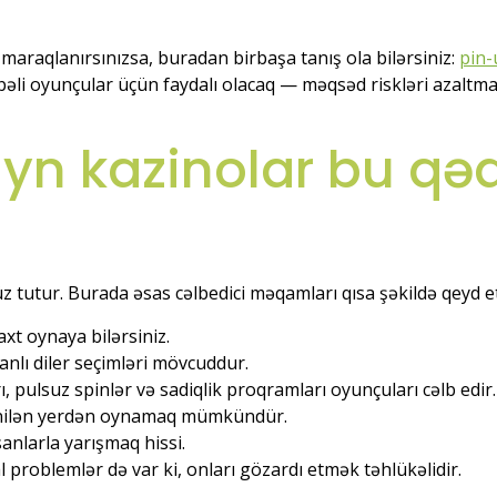
maraqlanırsınızsa, buradan birbaşa tanış ola bilərsiniz:
pin-
bəli oyunçular üçün faydalı olacaq — məqsəd riskləri azaltma
yn kazinolar bu qə
z tutur. Burada əsas cəlbedici məqamları qısa şəkildə qeyd e
axt oynaya bilərsiniz.
canlı diler seçimləri mövcuddur.
, pulsuz spinlər və sadiqlik proqramları oyunçuları cəlb edir.
tənilən yerdən oynamaq mümkündür.
sanlarla yarışmaq hissi.
 problemlər də var ki, onları gözardı etmək təhlükəlidir.