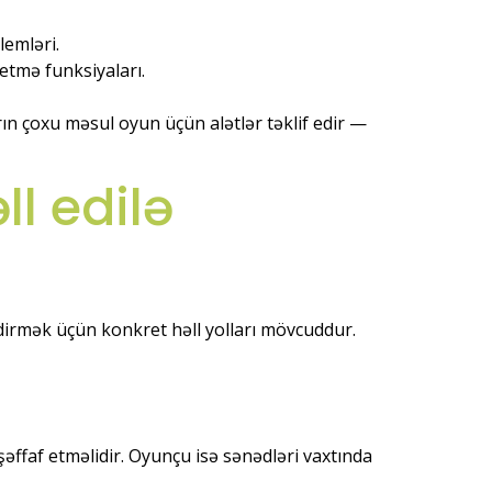
lemləri.
 etmə funksiyaları.
ların çoxu məsul oyun üçün alətlər təklif edir —
l edilə
dirmək üçün konkret həll yolları mövcuddur.
şəffaf etməlidir. Oyunçu isə sənədləri vaxtında