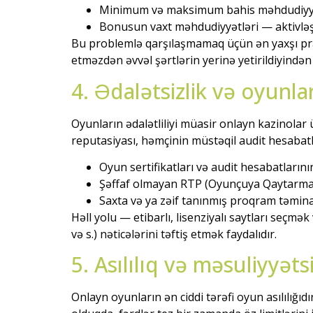
Minimum və maksimum bahis məhdudiyyə
Bonusun vaxt məhdudiyyətləri — aktivləşd
Bu problemlə qarşılaşmamaq üçün ən yaxşı pra
etməzdən əvvəl şərtlərin yerinə yetirildiyindən
4. Ədalətsizlik və oyunlar
Oyunların ədalətliliyi müasir onlayn kazinola
reputasiyası, həmçinin müstəqil audit hesabatla
Oyun sertifikatları və audit hesabatların
Şəffaf olmayan RTP (Oyunçuya Qaytarma) 
Saxta və ya zəif tanınmış proqram təminat
Həll yolu — etibarlı, lisenziyalı saytları seçm
və s.) nəticələrini təftiş etmək faydalıdır.
5. Asılılıq və məsuliyyət
Onlayn oyunların ən ciddi tərəfi oyun asılılığıd