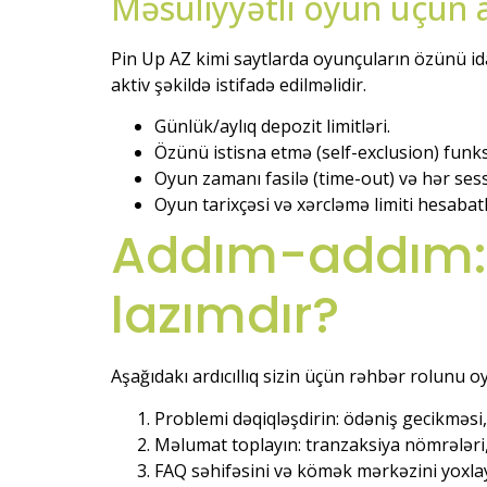
Məsuliyyətli oyun üçün a
Pin Up AZ kimi saytlarda oyunçuların özünü i
aktiv şəkildə istifadə edilməlidir.
Günlük/aylıq depozit limitləri.
Özünü istisna etmə (self-exclusion) funks
Oyun zamanı fasilə (time-out) və hər s
Oyun tarixçəsi və xərcləmə limiti hesabatl
Addım-addım: 
lazımdır?
Aşağıdakı ardıcıllıq sizin üçün rəhbər rolunu oy
Problemi dəqiqləşdirin: ödəniş gecikməsi,
Məlumat toplayın: tranzaksiya nömrələri,
FAQ səhifəsini və kömək mərkəzini yoxla