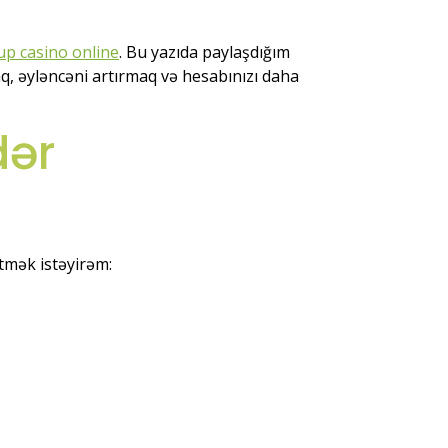
up casino online
. Bu yazıda paylaşdığım
q, əyləncəni artırmaq və hesabınızı daha
dər
tmək istəyirəm: