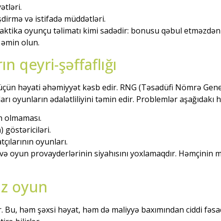
tləri.
irmə və istifadə müddətləri.
ktika oyunçu təlimatı kimi sadədir: bonusu qəbul etməzdən 
 əmin olun.
ın qeyri-şəffaflığı
r üçün həyati əhəmiyyət kəsb edir. RNG (Təsadüfi Nömrə Gen
rı oyunların ədalətliliyini təmin edir. Problemlər aşağıdakı h
ın olmaması.
göstəriciləri.
çılarının oyunları.
ək və oyun provayderlərinin siyahısını yoxlamaqdır. Həmçinin
siz oyun
ır. Bu, həm şəxsi həyat, həm də maliyyə baxımından ciddi fəsadla